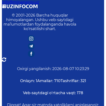
info@minenergy.uz
© 2001-
2026
Barcha huquqlar
himoyalangan. Ushbu veb-saytdagi
ma’lumotlardan foydalanganda havola
ko‘rsatilishi shart.
Oxirgi yangilanish
:
2026-08-07 10:23:29
Onlayn:
1
Amallar:
710
Tashriflar:
321
Veb-saytdagi o‘rtacha vaqt:
178
Diqqat! Agar siz matnda xatoliklarni aniqlasangiz,