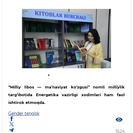
“Milliy libos — ma’naviyat ko‘zgusi” nomli milliylik
targ‘ibotida Energetika vazirligi xodimlari ham faol
ishtirok etmoqda.
Gender tenglik
1624