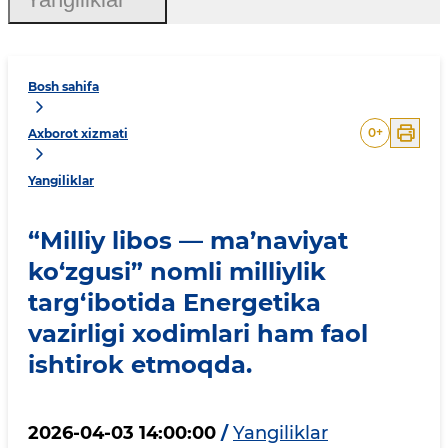
Bosh sahifa
0
+
Axborot xizmati
Yangiliklar
“Milliy libos — ma’naviyat
ko‘zgusi” nomli milliylik
targ‘ibotida Energetika
vazirligi xodimlari ham faol
ishtirok etmoqda.
2026-04-03 14:00:00
/
Yangiliklar