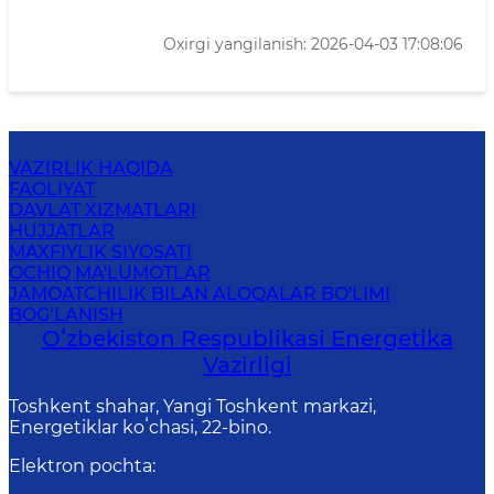
Oxirgi yangilanish: 2026-04-03 17:08:06
VAZIRLIK HAQIDA
FAOLIYAT
DAVLAT XIZMATLARI
HUJJATLAR
MAXFIYLIK SIYOSATI
OCHIQ MA'LUMOTLAR
JAMOATCHILIK BILAN ALOQALAR BO'LIMI
BOG‘LANISH
Oʻzbekiston Respublikasi Energetika
Vazirligi
Toshkent shahar, Yangi Toshkent markazi,
Energetiklar koʻchasi, 22-bino.
Elektron pochta
: