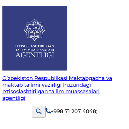
O‘zbekiston Respublikasi Maktabgacha va
maktab ta’limi vazirligi huzuridagi
Ixtisoslashtirilgan ta’lim muassasalari
agentligi
+998 71 207 4048
;