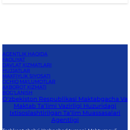
AGENTLIK HAQIDA
FAOLIYAT
DAVLAT XIZMATLARI
HUJJATLAR
MAXFIYLIK SIYOSATI
OCHIQ MA'LUMOTLAR
AXBOROT XIZMATI
BOG‘LANISH
O‘zbekiston Respublikasi Maktabgacha Va
Maktab Ta’limi Vazirligi Huzuridagi
Ixtisoslashtirilgan Ta’lim Muassasalari
Agentligi