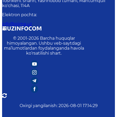
Toshkent shahri, Yashnobod tumani, Mahtumquli
ko‘chasi, 114A
Elektron pochta
:
info@piima.uz
© 2001-
2026
Barcha huquqlar
himoyalangan. Ushbu veb-saytdagi
ma’lumotlardan foydalanganda havola
ko‘rsatilishi shart.
Oxirgi yangilanish
:
2026-08-01 17:14:29