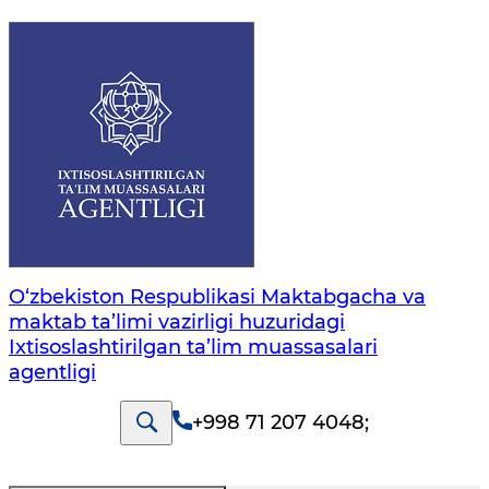
O‘zbekiston Respublikasi Maktabgacha va
maktab ta’limi vazirligi huzuridagi
Ixtisoslashtirilgan ta’lim muassasalari
agentligi
+998 71 207 4048
;