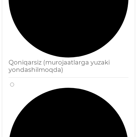
Qoniqarsiz (murojaatlarga yuzaki
yondashilmoqda)