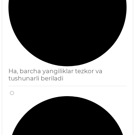
Ha, barcha yangiliklar tezkor va
tushunarli beriladi