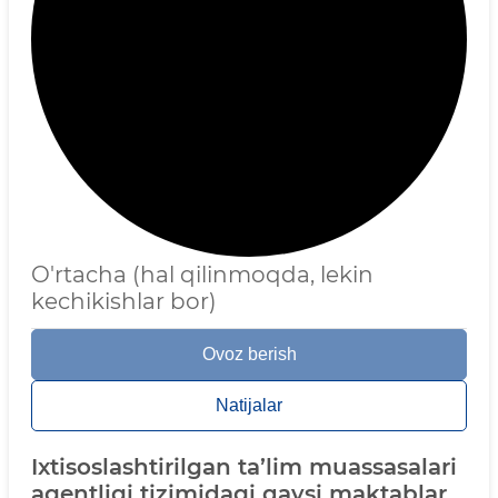
O'rtacha (hal qilinmoqda, lekin
kechikishlar bor)
Ovoz berish
Natijalar
Ixtisoslashtirilgan ta’lim muassasalari
agentligi tizimidagi qaysi maktablar