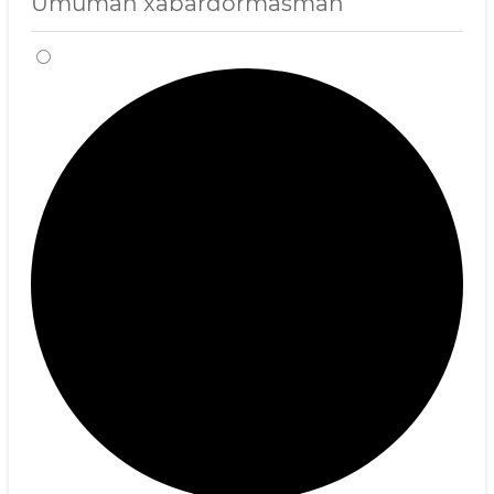
Umuman xabardormasman