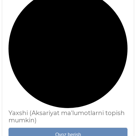
Yaxshi (Aksariyat ma'lumotlarni topish
mumkin)
Ovoz berish