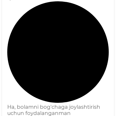
Ha, bolamni bog'chaga joylashtirish
uchun foydalanganman