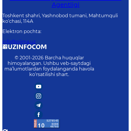
Agentligi
Toshkent shahri, Yashnobod tumani, Mahtumquli
ko‘chasi, 114A
Elektron pochta
:
info@piima.uz
© 2001-
2026
Barcha huquqlar
himoyalangan. Ushbu veb-saytdagi
ma’lumotlardan foydalanganda havola
ko‘rsatilishi shart.