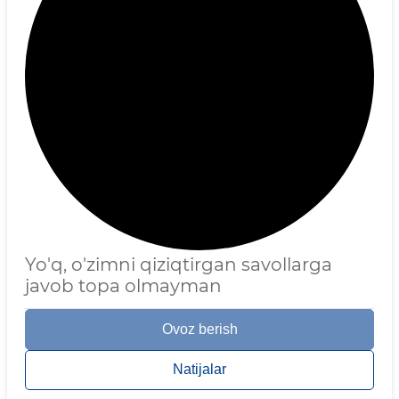
Yo'q, o'zimni qiziqtirgan savollarga
javob topa olmayman
Ovoz berish
Natijalar