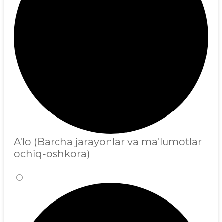
A'lo (Barcha jarayonlar va ma'lumotlar
ochiq-oshkora)