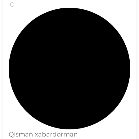
Qisman xabardorman