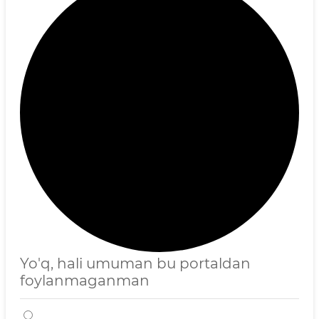
Yo'q, hali umuman bu portaldan
foylanmaganman