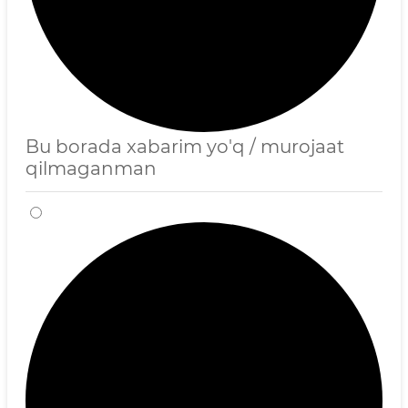
Bu borada xabarim yo'q / murojaat
qilmaganman