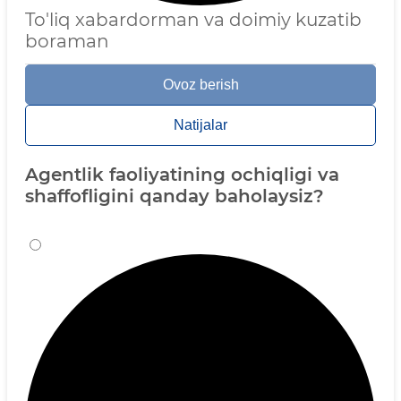
To'liq xabardorman va doimiy kuzatib
boraman
Ovoz berish
Natijalar
Agentlik faoliyatining ochiqligi va
shaffofligini qanday baholaysiz?