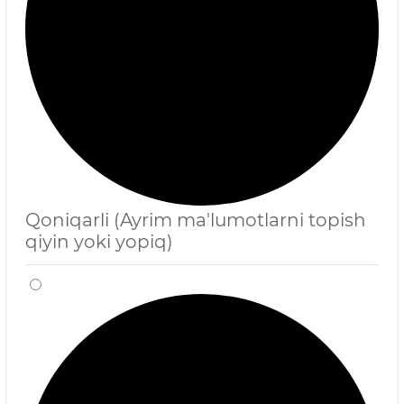
Qoniqarli (Ayrim ma'lumotlarni topish
qiyin yoki yopiq)