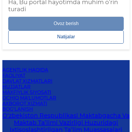
Ha, Bu portal hayotimda muhim o'rin
turadi
Ovoz berish
Natijalar
AGENTLIK HAQIDA
FAOLIYAT
DAVLAT XIZMATLARI
HUJJATLAR
MAXFIYLIK SIYOSATI
OCHIQ MA'LUMOTLAR
AXBOROT XIZMATI
BOG‘LANISH
O‘zbekiston Respublikasi Maktabgacha Va
Maktab Ta’limi Vazirligi Huzuridagi
Ixtisoslashtirilgan Ta’lim Muassasalari