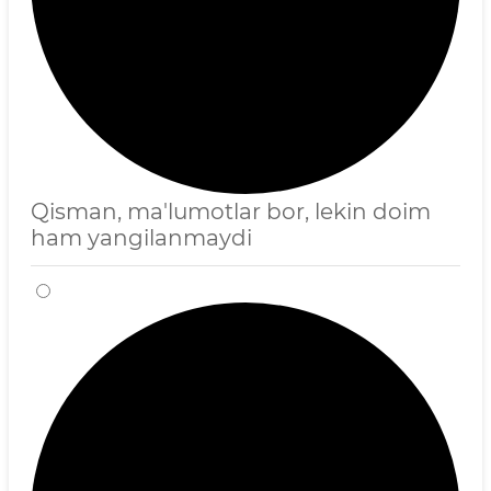
Qisman, ma'lumotlar bor, lekin doim
ham yangilanmaydi