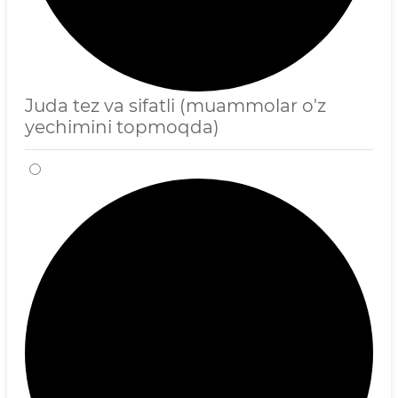
Juda tez va sifatli (muammolar o'z
yechimini topmoqda)