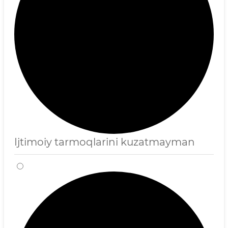
Ijtimoiy tarmoqlarini kuzatmayman