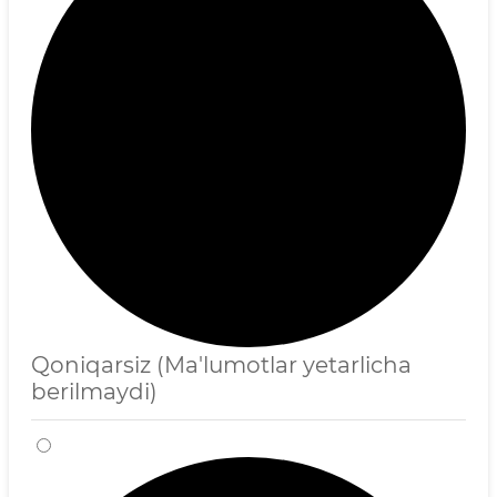
Qoniqarsiz (Ma'lumotlar yetarlicha
berilmaydi)