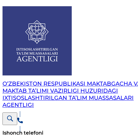
O‘ZBEKISTON RESPUBLIKASI MAKTABGACHA V
MAKTAB TA’LIMI VAZIRLIGI HUZURIDAGI
IXTISOSLASHTIRILGAN TA’LIM MUASSASALARI
AGENTLIGI
Ishonch telefoni