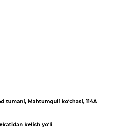
d tumani, Mahtumquli ko‘chasi, 114A
ekatidan kelish yo‘li