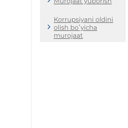
Murojaat yuborish
Korrupsiyani oldini
olish boʻyicha
murojaat