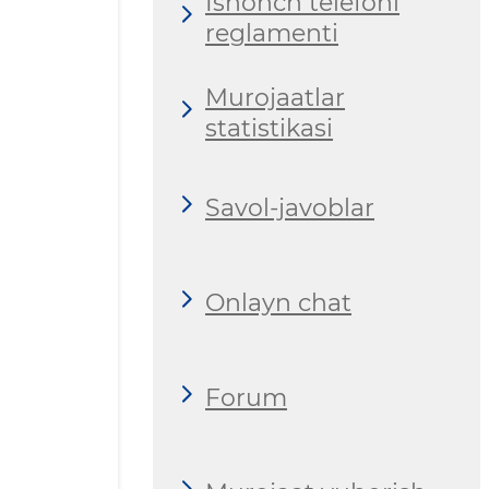
Ishonch telefoni
reglamenti
Murojaatlar
statistikasi
Savol-javoblar
Onlayn chat
Forum