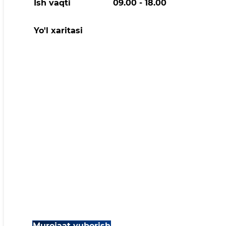
Ish vaqti
09.00 - 18.00
Yo'l xaritasi
Murojaat yuborish