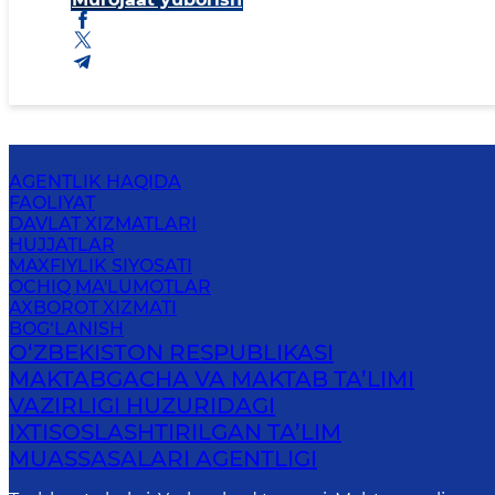
AGENTLIK HAQIDA
FAOLIYAT
DAVLAT XIZMATLARI
HUJJATLAR
MAXFIYLIK SIYOSATI
OCHIQ MA'LUMOTLAR
AXBOROT XIZMATI
BOG‘LANISH
O‘ZBEKISTON RESPUBLIKASI
MAKTABGACHA VA MAKTAB TA’LIMI
VAZIRLIGI HUZURIDAGI
IXTISOSLASHTIRILGAN TA’LIM
MUASSASALARI AGENTLIGI