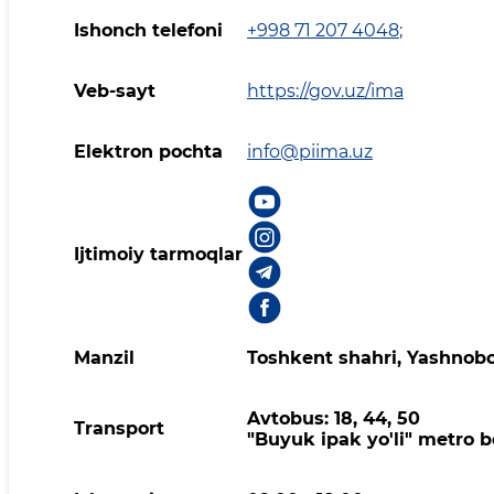
Ishonch telefoni
+998 71 207 4048
;
Veb-sayt
https://gov.uz/ima
Elektron pochta
info@piima.uz
Ijtimoiy tarmoqlar
Manzil
Toshkent shahri, Yashnobo
Avtobus: 18, 44, 50
Transport
"Buyuk ipak yo'li" metro b