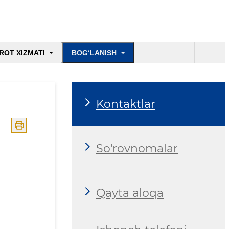
ROT XIZMATI
BOG‘LANISH
Kontaktlar
So'rovnomalar
Qayta aloqa