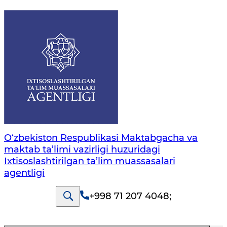
O‘zbekiston Respublikasi Maktabgacha va
maktab ta’limi vazirligi huzuridagi
Ixtisoslashtirilgan ta’lim muassasalari
agentligi
+998 71 207 4048
;