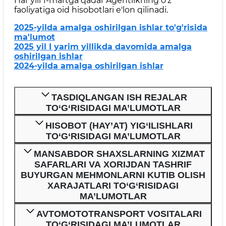
Har yili 1-martga qadar Agentlikning o'z
faoliyatiga oid hisobotlari e'lon qilinadi.
2025-yilda amalga oshirilgan ishlar to'g'risida
ma'lumot
2025 yil I yarim yillikda davomida amalga
oshirilgan ishlar
2024-yilda amalga oshirilgan ishlar
TASDIQLANGAN ISH REJALAR
TO‘G‘RISIDAGI MA’LUMOTLAR
HISOBOT (HAY’AT) YIG‘ILISHLARI
TO‘G‘RISIDAGI MA’LUMOTLAR
MANSABDOR SHAXSLARNING XIZMAT
SAFARLARI VA XORIJDAN TASHRIF
BUYURGAN MEHMONLARNI KUTIB OLISH
XARAJATLARI TO‘G‘RISIDAGI
MA’LUMOTLAR
AVTOMOTOTRANSPORT VOSITALARI
TO‘G‘RISIDAGI MA’LUMOTLAR