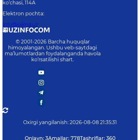
ko‘chasi, 114A
Elektron pochta
:
info@piima.uz
© 2001-
2026
Barcha huquqlar
himoyalangan. Ushbu veb-saytdagi
ma’lumotlardan foydalanganda havola
ko‘rsatilishi shart.
Oxirgi yangilanish
:
2026-08-08 21:35:31
Onlayn:
3
Amallar:
778
Tashriflar:
360