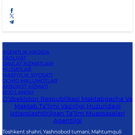
AGENTLIK HAQIDA
FAOLIYAT
DAVLAT XIZMATLARI
HUJJATLAR
MAXFIYLIK SIYOSATI
OCHIQ MA'LUMOTLAR
AXBOROT XIZMATI
BOG‘LANISH
O‘zbekiston Respublikasi Maktabgacha Va
Maktab Ta’limi Vazirligi Huzuridagi
Ixtisoslashtirilgan Ta’lim Muassasalari
Agentligi
Toshkent shahri, Yashnobod tumani, Mahtumquli