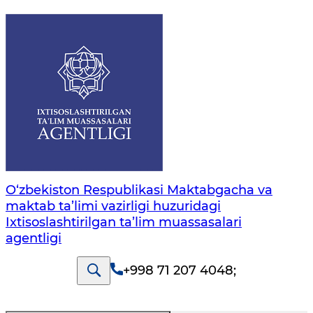
O‘zbekiston Respublikasi Maktabgacha va
maktab ta’limi vazirligi huzuridagi
Ixtisoslashtirilgan ta’lim muassasalari
agentligi
+998 71 207 4048
;