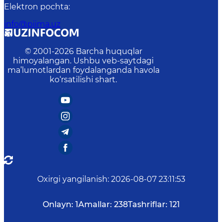
Elektron pochta
:
info@piima.uz
© 2001-
2026
Barcha huquqlar
himoyalangan. Ushbu veb-saytdagi
ma’lumotlardan foydalanganda havola
ko‘rsatilishi shart.
Oxirgi yangilanish
:
2026-08-07 23:11:53
Onlayn:
1
Amallar:
238
Tashriflar:
121