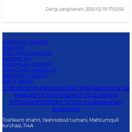
Oxirgi yangilanish: 2025-02-19 17:02:56
AGENTLIK HAQIDA
FAOLIYAT
DAVLAT XIZMATLARI
HUJJATLAR
MAXFIYLIK SIYOSATI
OCHIQ MA'LUMOTLAR
AXBOROT XIZMATI
BOG‘LANISH
O‘zbekiston Respublikasi Maktabgacha Va
Maktab Ta’limi Vazirligi Huzuridagi
Ixtisoslashtirilgan Ta’lim Muassasalari
Agentligi
Toshkent shahri, Yashnobod tumani, Mahtumquli
ko‘chasi, 114A