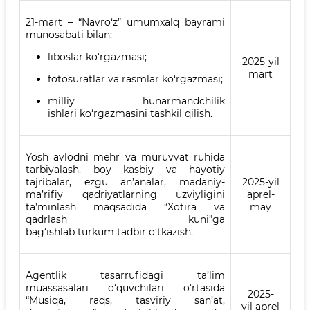
21-mart – “Navro‘z” umumxalq bayrami
munosabati bilan:
liboslar ko‘rgazmasi;
2025-yil
mart
fotosuratlar va rasmlar ko‘rgazmasi;
milliy hunarmandchilik
ishlari ko‘rgazmasini tashkil qilish.
Yosh avlodni mehr va muruvvat ruhida
tarbiyalash, boy kasbiy va hayotiy
tajribalar, ezgu an’analar, madaniy-
2025-yil
ma’rifiy qadriyatlarning uzviyligini
aprel-
ta’minlash maqsadida “Xotira va
may
qadrlash kuni”ga
bag‘ishlab turkum tadbir o‘tkazish.
Agentlik tasarrufidagi ta’lim
muassasalari o‘quvchilari o‘rtasida
2025-
“Musiqa, raqs, tasviriy san’at,
yil aprel