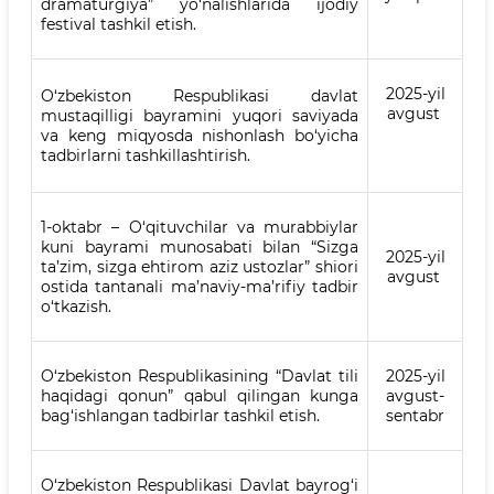
dramaturgiya” yo‘nalishlarida ijodiy
festival tashkil etish.
2025-yil
O‘zbekiston Respublikasi davlat
avgust
mustaqilligi bayramini yuqori saviyada
va keng miqyosda nishonlash bo‘yicha
tadbirlarni tashkillashtirish.
1-oktabr – O‘qituvchilar va murabbiylar
kuni bayrami munosabati bilan “Sizga
2025-yil
ta’zim, sizga ehtirom aziz ustozlar” shiori
avgust
ostida tantanali ma’naviy-ma’rifiy tadbir
o‘tkazish.
O‘zbekiston Respublikasining “Davlat tili
2025-yil
haqidagi qonun” qabul qilingan kunga
avgust-
bag‘ishlangan tadbirlar tashkil etish.
sentabr
O‘zbekiston Respublikasi Davlat bayrog‘i