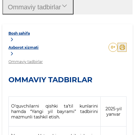
Ommaviy tadbirlar
Bosh sahifa
0
+
Axborot xizmati
Ommaviy tadbirlar
OMMAVIY TADBIRLAR
O‘quvchilarni qishki ta’til kunlarini
2025-yil
hamda “Yangi yil bayrami” tadbirini
yanvar
mazmunli tashkil etish.