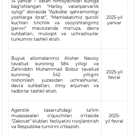
14 yanvar – Vatan himoyachilari kuniga
bag‘ishlangan “Harbiy vatanparvarlik
oyligi” doirasida “Ajdodlar qahramonligi
yoshlarga ibrat”, “Mamlakatimiz qurolli
2025-yil
kuchlari tinchlik va osoyishtaligimz
yanvar
garovi” mavzularida ma’ruza, davra
suhbatlari, muloqot va uchrashuvlar
turkumini tashkil etish.
Buyuk allomalarimiz Alisher Navoiy
tavallud kunining 584 yilligi va
Zahiriddin Muhammad Bobur tavallud
2025-yil
kunining 542 yilligini
fevral
nishonlash yuzasidan uchrashuvlar,
davra suhbatlari, ilmiy anjuman va
tadbirlar tashkil etish.
Agentlik tasarrufidagi ta’lim
muassasalari o‘quvchilari o‘rtasida
2025-
“Zakovat” klublari faoliyatini rivojlantirish
yil fevral
va Respublika turnirini o‘tkazish.