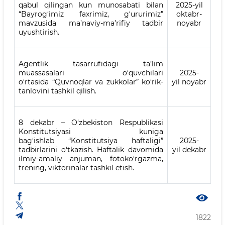
qabul qilingan kun munosabati bilan
2025-yil
“Bayrog‘imiz faxrimiz, g‘ururimiz”
oktabr-
mavzusida ma’naviy-ma’rifiy tadbir
noyabr
uyushtirish.
Agentlik tasarrufidagi ta’lim
muassasalari o‘quvchilari
2025-
o‘rtasida “Quvnoqlar va zukkolar” ko‘rik-
yil noyabr
tanlovini tashkil qilish.
8 dekabr – O‘zbekiston Respublikasi
Konstitutsiyasi kuniga
bag‘ishlab “Konstitutsiya haftaligi”
2025-
tadbirlarini o‘tkazish. Haftalik davomida
yil dekabr
ilmiy-amaliy anjuman, fotoko‘rgazma,
trening, viktorinalar tashkil etish.
1822