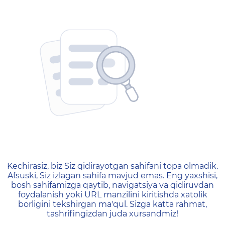
404 — Страница не найд
Kechirasiz, biz Siz qidirayotgan sahifani topa olmadik.
Afsuski, Siz izlagan sahifa mavjud emas. Eng yaxshisi,
bosh sahifamizga qaytib, navigatsiya va qidiruvdan
foydalanish yoki URL manzilini kiritishda xatolik
borligini tekshirgan ma'qul. Sizga katta rahmat,
tashrifingizdan juda xursandmiz!