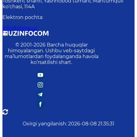
Toshkent shahri, Yashnobod tumani, Mahtumquli
ko‘chasi, 114A
Elektron pochta
:
info@piima.uz
© 2001-
2026
Barcha huquqlar
himoyalangan. Ushbu veb-saytdagi
ma’lumotlardan foydalanganda havola
ko‘rsatilishi shart.
Oxirgi yangilanish
:
2026-08-08 21:35:31