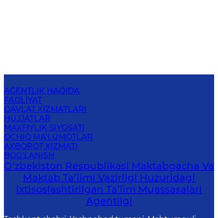
AGENTLIK HAQIDA
FAOLIYAT
DAVLAT XIZMATLARI
HUJJATLAR
MAXFIYLIK SIYOSATI
OCHIQ MA'LUMOTLAR
AXBOROT XIZMATI
BOG‘LANISH
O‘zbekiston Respublikasi Maktabgacha Va
Maktab Ta’limi Vazirligi Huzuridagi
Ixtisoslashtirilgan Ta’lim Muassasalari
Agentligi