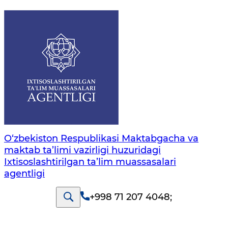
O‘zbekiston Respublikasi Maktabgacha va
maktab ta’limi vazirligi huzuridagi
Ixtisoslashtirilgan ta’lim muassasalari
agentligi
+998 71 207 4048
;