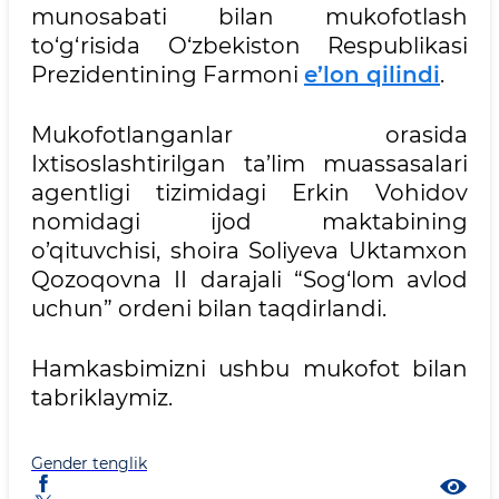
munosabati bilan mukofotlash
to‘g‘risida O‘zbekiston Respublikasi
Prezidentining Farmoni
e’lon qilindi
.
Mukofotlanganlar orasida
Ixtisoslashtirilgan ta’lim muassasalari
agentligi tizimidagi Erkin Vohidov
nomidagi ijod maktabining
o’qituvchisi, shoira Soliyeva Uktamxon
Qozoqovna II darajali “Sog‘lom avlod
uchun” ordeni bilan taqdirlandi.
Hamkasbimizni ushbu mukofot bilan
tabriklaymiz.
Gender tenglik