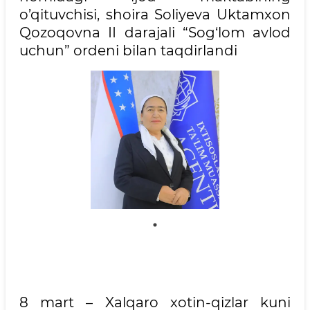
o’qituvchisi, shoira Soliyeva Uktamxon
Qozoqovna II darajali “Sog‘lom avlod
uchun” ordeni bilan taqdirlandi
8 mart – Xalqaro xotin-qizlar kuni