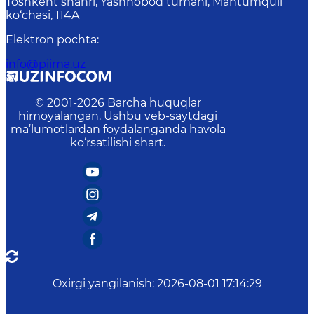
Toshkent shahri, Yashnobod tumani, Mahtumquli
ko‘chasi, 114A
Elektron pochta
:
info@piima.uz
© 2001-
2026
Barcha huquqlar
himoyalangan. Ushbu veb-saytdagi
ma’lumotlardan foydalanganda havola
ko‘rsatilishi shart.
Oxirgi yangilanish
:
2026-08-01 17:14:29