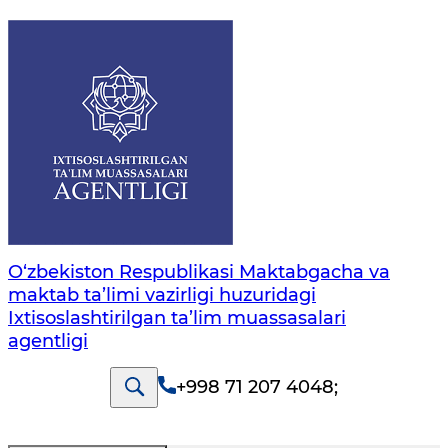
O‘zbekiston Respublikasi Maktabgacha va
maktab ta’limi vazirligi huzuridagi
Ixtisoslashtirilgan ta’lim muassasalari
agentligi
+998 71 207 4048
;