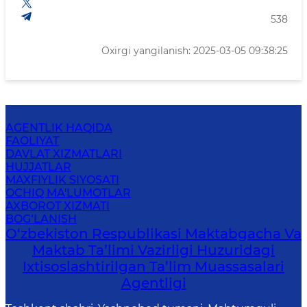
538
Oxirgi yangilanish: 2025-03-05 09:38:25
AGENTLIK HAQIDA
FAOLIYAT
DAVLAT XIZMATLARI
HUJJATLAR
MAXFIYLIK SIYOSATI
OCHIQ MA'LUMOTLAR
AXBOROT XIZMATI
BOG‘LANISH
O‘zbekiston Respublikasi Maktabgacha Va
Maktab Ta’limi Vazirligi Huzuridagi
Ixtisoslashtirilgan Ta’lim Muassasalari
Agentligi