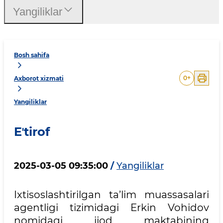
Yangiliklar
Bosh sahifa
0
+
Axborot xizmati
Yangiliklar
Eʼtirof
2025-03-05 09:35:00
/
Yangiliklar
Ixtisoslashtirilgan ta’lim muassasalari
agentligi tizimidagi Erkin Vohidov
nomidagi ijod maktabining