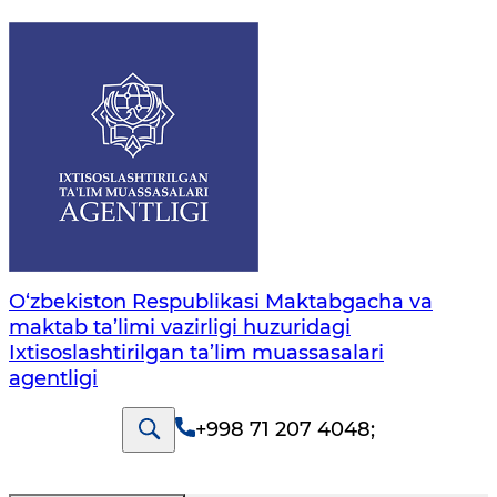
O‘zbekiston Respublikasi Maktabgacha va
maktab ta’limi vazirligi huzuridagi
Ixtisoslashtirilgan ta’lim muassasalari
agentligi
+998 71 207 4048
;