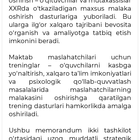
oshirish – o‘qituvchilar va mutaxassislar
XXRda o‘tkaziladigan maxsus malaka
oshirish dasturlariga yuboriladi. Bu
ularga ilg‘or xalqaro tajribani bevosita
o‘rganish va amaliyotga tatbiq etish
imkonini beradi.
Maktab maslahatchilari uchun
treninglar – o‘quvchilarni kasbga
yo‘naltirish, xalqaro ta’lim imkoniyatlari
va psixologik qo‘llab-quvvatlash
masalalarida maslahatchilarning
malakasini oshirishga qaratilgan
trening dasturlari hamkorlikda amalga
oshiriladi.
Ushbu memorandum ikki tashkilot
o‘rtasidagi uzoq muddatli strategik