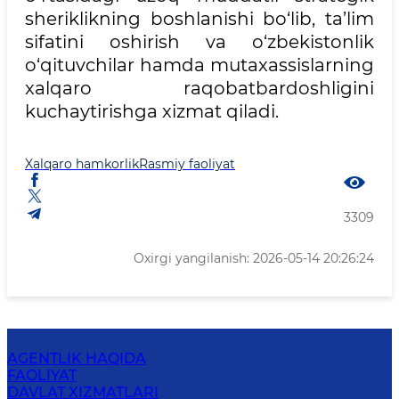
sheriklikning boshlanishi bo‘lib, ta’lim
sifatini oshirish va o‘zbekistonlik
o‘qituvchilar hamda mutaxassislarning
xalqaro raqobatbardoshligini
kuchaytirishga xizmat qiladi.
Xalqaro hamkorlik
Rasmiy faoliyat
3309
Oxirgi yangilanish: 2026-05-14 20:26:24
AGENTLIK HAQIDA
FAOLIYAT
DAVLAT XIZMATLARI