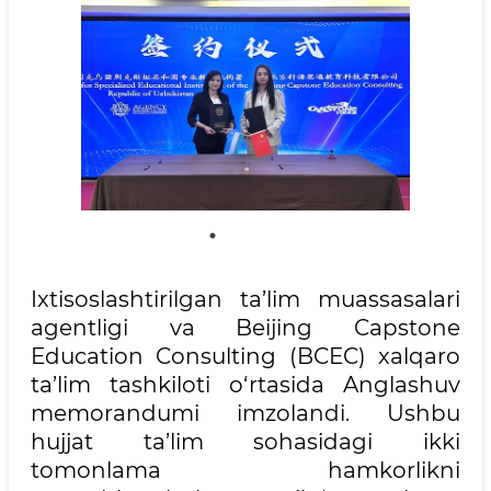
Ixtisoslashtirilgan ta’lim muassasalari
agentligi va Beijing Capstone
Education Consulting (BCEC) xalqaro
ta’lim tashkiloti o‘rtasida Anglashuv
memorandumi imzolandi. Ushbu
hujjat ta’lim sohasidagi ikki
tomonlama hamkorlikni