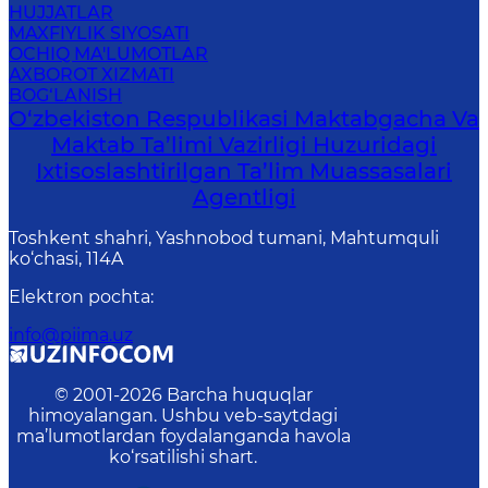
HUJJATLAR
MAXFIYLIK SIYOSATI
OCHIQ MA'LUMOTLAR
AXBOROT XIZMATI
BOG‘LANISH
O‘zbekiston Respublikasi Maktabgacha Va
Maktab Ta’limi Vazirligi Huzuridagi
Ixtisoslashtirilgan Ta’lim Muassasalari
Agentligi
Toshkent shahri, Yashnobod tumani, Mahtumquli
ko‘chasi, 114A
Elektron pochta
:
info@piima.uz
© 2001-
2026
Barcha huquqlar
himoyalangan. Ushbu veb-saytdagi
ma’lumotlardan foydalanganda havola
ko‘rsatilishi shart.