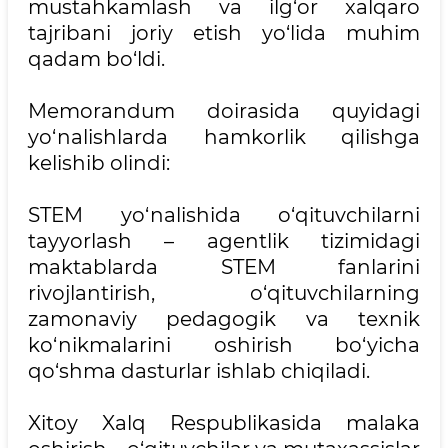
mustahkamlash va ilg‘or xalqaro
tajribani joriy etish yo‘lida muhim
qadam bo‘ldi.
Memorandum doirasida quyidagi
yo‘nalishlarda hamkorlik qilishga
kelishib olindi:
STEM yo‘nalishida o‘qituvchilarni
tayyorlash – agentlik tizimidagi
maktablarda STEM fanlarini
rivojlantirish, o‘qituvchilarning
zamonaviy pedagogik va texnik
ko‘nikmalarini oshirish bo‘yicha
qo‘shma dasturlar ishlab chiqiladi.
Xitoy Xalq Respublikasida malaka