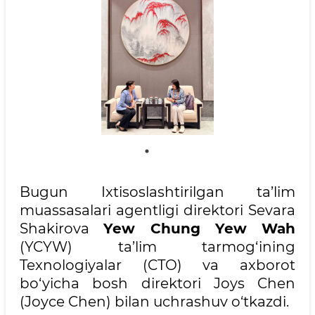
Bugun Ixtisoslashtirilgan ta’lim
muassasalari agentligi direktori Sevara
Shakirova
Yew Chung Yew Wah
(YCYW) ta’lim tarmog‘ining
Texnologiyalar (CTO) va axborot
bo‘yicha bosh direktori Joys Chen
(Joyce Chen) bilan uchrashuv o‘tkazdi.