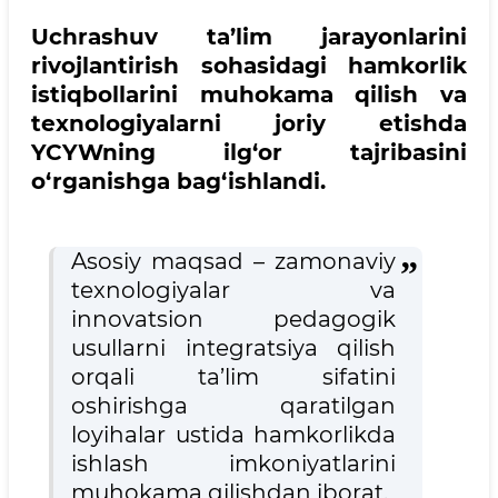
Uchrashuv ta’lim jarayonlarini
rivojlantirish sohasidagi hamkorlik
istiqbollarini muhokama qilish va
texnologiyalarni joriy etishda
YCYWning ilg‘or tajribasini
o‘rganishga bag‘ishlandi.
Asosiy maqsad – zamonaviy
texnologiyalar va
innovatsion pedagogik
usullarni integratsiya qilish
orqali ta’lim sifatini
oshirishga qaratilgan
loyihalar ustida hamkorlikda
ishlash imkoniyatlarini
muhokama qilishdan iborat.