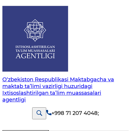
O‘zbekiston Respublikasi Maktabgacha va
maktab ta’limi vazirligi huzuridagi
Ixtisoslashtirilgan ta’lim muassasalari
agentligi
+998 71 207 4048
;