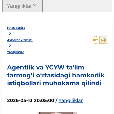
Yangiliklar
Bosh sahifa
16
+
Axborot xizmati
Yangiliklar
Agentlik va YCYW ta’lim
tarmog‘i o‘rtasidagi hamkorlik
istiqbollari muhokama qilindi
2026-05-13 20:05:00
/
Yangiliklar