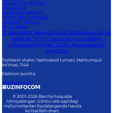
DAVLAT XIZMATLARI
HUJJATLAR
MAXFIYLIK SIYOSATI
OCHIQ MA'LUMOTLAR
AXBOROT XIZMATI
BOG‘LANISH
O‘zbekiston Respublikasi Maktabgacha Va
Maktab Ta’limi Vazirligi Huzuridagi
Ixtisoslashtirilgan Ta’lim Muassasalari
Agentligi
Toshkent shahri, Yashnobod tumani, Mahtumquli
ko‘chasi, 114A
Elektron pochta
:
info@piima.uz
© 2001-
2026
Barcha huquqlar
himoyalangan. Ushbu veb-saytdagi
ma’lumotlardan foydalanganda havola
ko‘rsatilishi shart.