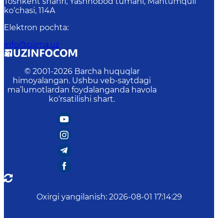
Toshkent shahri, Yashnobod tumani, Mahtumquli
ko‘chasi, 114A
Elektron pochta
:
info@piima.uz
© 2001-
2026
Barcha huquqlar
himoyalangan. Ushbu veb-saytdagi
ma’lumotlardan foydalanganda havola
ko‘rsatilishi shart.
Oxirgi yangilanish
:
2026-08-01 17:14:29