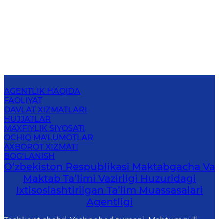
AGENTLIK HAQIDA
FAOLIYAT
DAVLAT XIZMATLARI
HUJJATLAR
MAXFIYLIK SIYOSATI
OCHIQ MA'LUMOTLAR
AXBOROT XIZMATI
BOG‘LANISH
O‘zbekiston Respublikasi Maktabgacha Va
Maktab Ta’limi Vazirligi Huzuridagi
Ixtisoslashtirilgan Ta’lim Muassasalari
Agentligi