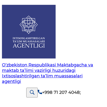
O‘zbekiston Respublikasi Maktabgacha va
maktab ta’limi vazirligi huzuridagi
Ixtisoslashtirilgan ta’lim muassasalari
agentligi
+998 71 207 4048
;