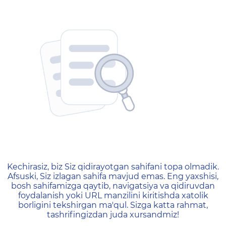
404 — Страница не найд
Kechirasiz, biz Siz qidirayotgan sahifani topa olmadik.
Afsuski, Siz izlagan sahifa mavjud emas. Eng yaxshisi,
bosh sahifamizga qaytib, navigatsiya va qidiruvdan
foydalanish yoki URL manzilini kiritishda xatolik
borligini tekshirgan ma'qul. Sizga katta rahmat,
tashrifingizdan juda xursandmiz!