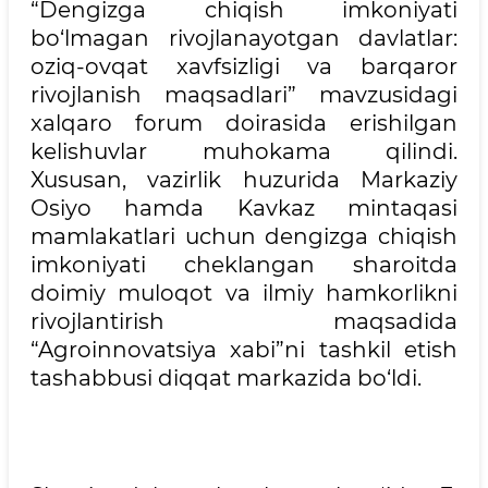
“Dengizga chiqish imkoniyati
bo‘lmagan rivojlanayotgan davlatlar:
oziq-ovqat xavfsizligi va barqaror
rivojlanish maqsadlari” mavzusidagi
xalqaro forum doirasida erishilgan
kelishuvlar muhokama qilindi.
Xususan, vazirlik huzurida Markaziy
Osiyo hamda Kavkaz mintaqasi
mamlakatlari uchun dengizga chiqish
imkoniyati cheklangan sharoitda
doimiy muloqot va ilmiy hamkorlikni
rivojlantirish maqsadida
“Agroinnovatsiya xabi”ni tashkil etish
tashabbusi diqqat markazida bo‘ldi.