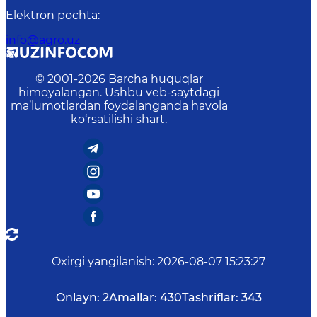
Elektron pochta
:
info@agro.uz
© 2001-
2026
Barcha huquqlar
himoyalangan. Ushbu veb-saytdagi
ma’lumotlardan foydalanganda havola
ko‘rsatilishi shart.
Oxirgi yangilanish
:
2026-08-07 15:23:27
Onlayn:
2
Amallar:
430
Tashriflar:
343