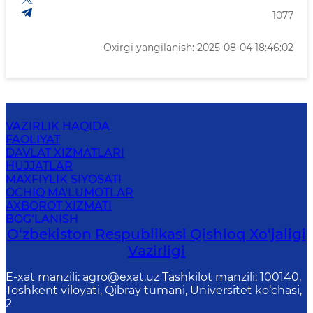
1077
Oxirgi yangilanish: 2025-08-04 18:46:02
VAZIRLIK HAQIDA
FAOLIYAT
DAVLAT XIZMATLARI
HUJJATLAR
MAXFIYLIK SIYOSATI
OCHIQ MA'LUMOTLAR
AXBOROT XIZMATI
BOG‘LANISH
O‘zbekiston Respublikasi Qishloq Хo‘jаligi
Vаzirligi
E-xat manzili: agro@exat.uz Tashkilot manzili: 100140,
Toshkent viloyati, Qibray tumani, Universitet ko‘chasi,
2