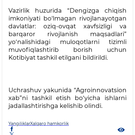
Vazirlik huzurida “Dengizga chiqish
imkoniyati bo‘lmagan rivojlanayotgan
davlatlar: oziq-ovqat xavfsizligi va
barqaror rivojlanish maqsadlari”
yo‘nalishidagi muloqotlarni tizimli
muvofiqlashtirib borish uchun
Kotibiyat tashkil etilgani bildirildi.
Uchrashuv yakunida “Agroinnovatsion
xab”ni tashkil etish bo‘yicha ishlarni
jadallashtirishga kelishib olindi.
Yangiliklar
Xalqaro hamkorlik