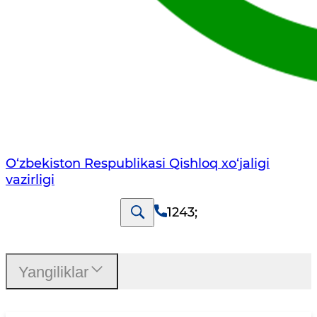
O‘zbekiston Respublikasi Qishloq хo‘jаligi
vаzirligi
1243
;
Yangiliklar