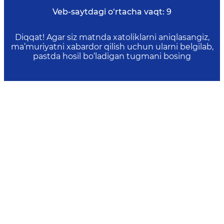
Veb-saytdagi o‘rtacha vaqt:
9
Diqqat! Agar siz matnda xatoliklarni aniqlasangiz,
ma’muriyatni xabardor qilish uchun ularni belgilab,
pastda hosil bo‘ladigan tugmani bosing