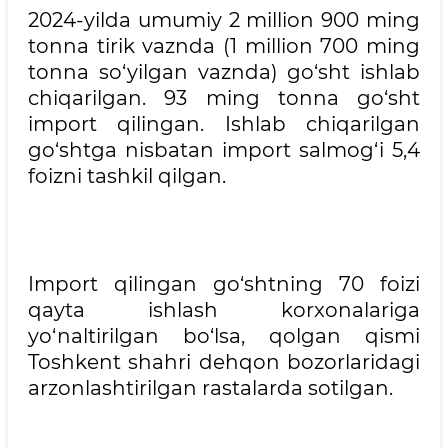
2024-yilda umumiy 2 million 900 ming
tonna tirik vaznda (1 million 700 ming
tonna so‘yilgan vaznda) go‘sht ishlab
chiqarilgan. 93 ming tonna go‘sht
import qilingan. Ishlab chiqarilgan
go‘shtga nisbatan import salmog‘i 5,4
foizni tashkil qilgan.
Import qilingan go‘shtning 70 foizi
qayta ishlash korxonalariga
yo‘naltirilgan bo‘lsa, qolgan qismi
Toshkent shahri dehqon bozorlaridagi
arzonlashtirilgan rastalarda sotilgan.