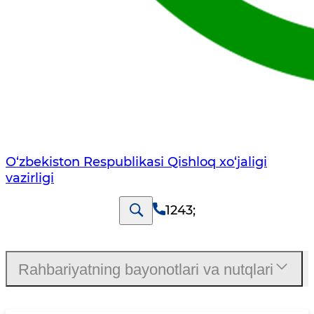
O‘zbekiston Respublikasi Qishloq хo‘jаligi
vаzirligi
1243
;
Rahbariyatning bayonotlari va nutqlari