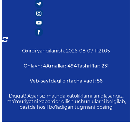
Oxirgi yangilanish
:
2026-08-07 11:21:05
Onlayn:
4
Amallar:
494
Tashriflar:
231
Veb-saytdagi o‘rtacha vaqt:
56
Diqqat! Agar siz matnda xatoliklarni aniqlasangiz,
ma’muriyatni xabardor qilish uchun ularni belgilab,
pastda hosil bo‘ladigan tugmani bosing