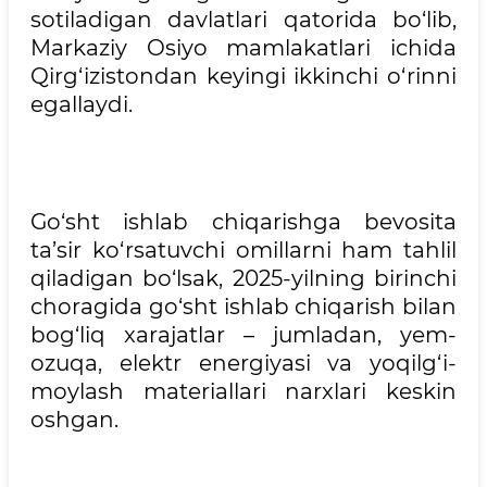
sotiladigan davlatlari qatorida bo‘lib,
Markaziy Osiyo mamlakatlari ichida
Qirg‘izistondan keyingi ikkinchi o‘rinni
egallaydi.
Go‘sht ishlab chiqarishga bevosita
ta’sir ko‘rsatuvchi omillarni ham tahlil
qiladigan bo‘lsak, 2025-yilning birinchi
choragida go‘sht ishlab chiqarish bilan
bog‘liq xarajatlar – jumladan, yem-
ozuqa, elektr energiyasi va yoqilg‘i-
moylash materiallari narxlari keskin
oshgan.