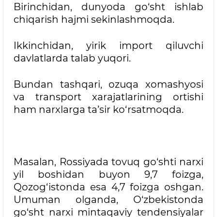
Birinchidan, dunyoda go‘sht ishlab
chiqarish hajmi sekinlashmoqda.
Ikkinchidan, yirik import qiluvchi
davlatlarda talab yuqori.
Bundan tashqari, ozuqa xomashyosi
va transport xarajatlarining ortishi
ham narxlarga ta’sir ko‘rsatmoqda.
Masalan, Rossiyada tovuq go‘shti narxi
yil boshidan buyon 9,7 foizga,
Qozog‘istonda esa 4,7 foizga oshgan.
Umuman olganda, O‘zbekistonda
go‘sht narxi mintaqaviy tendensiyalar