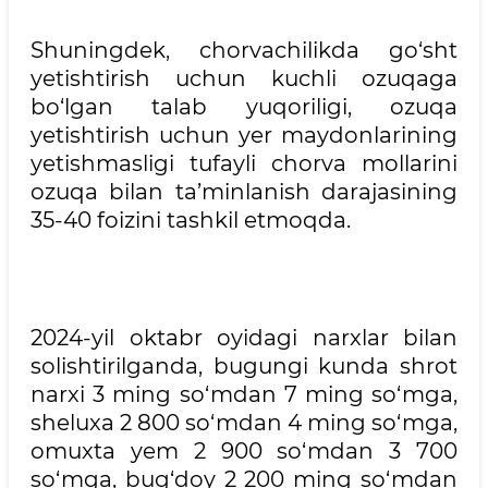
Shuningdek, chorvachilikda go‘sht
yetishtirish uchun kuchli ozuqaga
bo‘lgan talab yuqoriligi, ozuqa
yetishtirish uchun yer maydonlarining
yetishmasligi tufayli chorva mollarini
ozuqa bilan ta’minlanish darajasining
35-40 foizini tashkil etmoqda.
2024-yil oktabr oyidagi narxlar bilan
solishtirilganda, bugungi kunda shrot
narxi 3 ming so‘mdan 7 ming so‘mga,
sheluxa 2 800 so‘mdan 4 ming so‘mga,
omuxta yem 2 900 so‘mdan 3 700
so‘mga, bug‘doy 2 200 ming so‘mdan