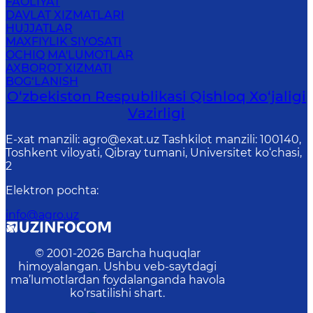
FAOLIYAT
DAVLAT XIZMATLARI
HUJJATLAR
MAXFIYLIK SIYOSATI
OCHIQ MA'LUMOTLAR
AXBOROT XIZMATI
BOG‘LANISH
O‘zbekiston Respublikasi Qishloq Хo‘jаligi
Vаzirligi
E-xat manzili: agro@exat.uz Tashkilot manzili: 100140,
Toshkent viloyati, Qibray tumani, Universitet ko‘chasi,
2
Elektron pochta
:
info@agro.uz
© 2001-
2026
Barcha huquqlar
himoyalangan. Ushbu veb-saytdagi
ma’lumotlardan foydalanganda havola
ko‘rsatilishi shart.