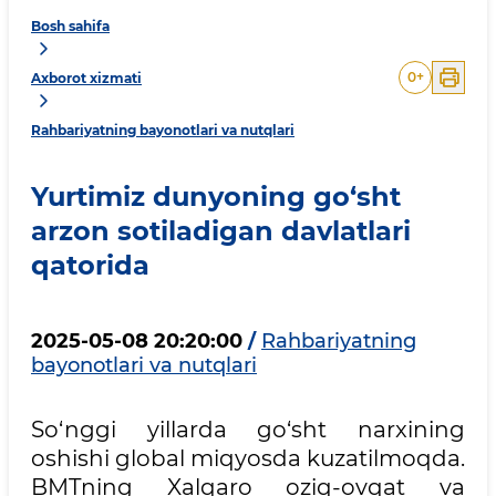
Bosh sahifa
0
+
Axborot xizmati
Rahbariyatning bayonotlari va nutqlari
Yurtimiz dunyoning go‘sht
arzon sotiladigan davlatlari
qatorida
2025-05-08 20:20:00
/
Rahbariyatning
bayonotlari va nutqlari
So‘nggi yillarda go‘sht narxining
oshishi global miqyosda kuzatilmoqda.
BMTning Xalqaro oziq-ovqat va