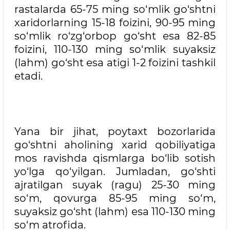
rastalarda 65-75 ming so‘mlik go‘shtni
xaridorlarning 15-18 foizini, 90-95 ming
so‘mlik ro‘zg‘orbop go‘sht esa 82-85
foizini, 110-130 ming so‘mlik suyaksiz
(lahm) go‘sht esa atigi 1-2 foizini tashkil
etadi.
Yana bir jihat, poytaxt bozorlarida
go‘shtni aholining xarid qobiliyatiga
mos ravishda qismlarga bo‘lib sotish
yo‘lga qo‘yilgan. Jumladan, go‘shti
ajratilgan suyak (ragu) 25-30 ming
so‘m, qovurga 85-95 ming so‘m,
suyaksiz go‘sht (lahm) esa 110-130 ming
so‘m atrofida.