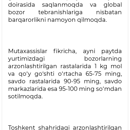
doirasida saqlanmoqda va global
bozor tebranishlariga nisbatan
barqarorlikni namoyon qilmoqda.
Mutaxassislar fikricha, ayni paytda
yurtimizdagi bozorlarning
arzonlashtirilgan rastalarida 1 kg mol
va qo‘y go‘shti o‘rtacha 65-75 ming,
savdo rastalarida 90-95 ming, savdo
markazlarida esa 95-100 ming so‘mdan
sotilmoqda.
Toshkent shahridagi arzonlashtirilgan