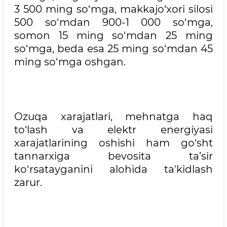
3 500 ming so‘mga, makkajo‘xori silosi
500 so‘mdan 900-1 000 so‘mga,
somon 15 ming so‘mdan 25 ming
so‘mga, beda esa 25 ming so‘mdan 45
ming so‘mga oshgan.
Ozuqa xarajatlari, mehnatga haq
to‘lash va elektr energiyasi
xarajatlarining oshishi ham go‘sht
tannarxiga bevosita ta’sir
ko‘rsatayganini alohida ta'kidlash
zarur.