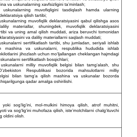
na va uskunalarning xavfsizligini ta’minlash;
uskunalarning muvofiqligini tasdiqlash hamda ularning
deklaratsiya qilish tartibi;
skunalarning muvofiqlik deklaratsiyasini qabul qilishga asos
aliliy materiallar, shuningdek, muvofiqlik deklaratsiyasini
artibi va uning amal qilish muddati, ariza beruvchi tomonidan
klaratsiyasini va daliliy materiallarni saqlash muddati;
kunalarni sertifikatlash tartibi, shu jumladan, seriyali ishlab
gan mashina va uskunalarni, respublika hududida ishlab
hkilotlarini jihozlash uchun mo‘ljallangan cheklangan hajmdagi
kunalarni sertifikatlash bosqichlari;
skunalarni milliy muvofiqlik belgisi bilan tamg‘alash, shu
’zbekiston Respublikasi bozorida mahsulotlarni milliy
belgisi bilan tamg‘a qilish mashina va uskunalar bozorda
iqarilgunga qadar amalga oshirilishi.
 yoki sog‘lig‘ini, mol-mulkini himoya qilish, atrof muhitni,
ti va sog‘lig‘ini muhofaza qilish, iste’molchilarni chalg‘ituvchi
 oldini olish.