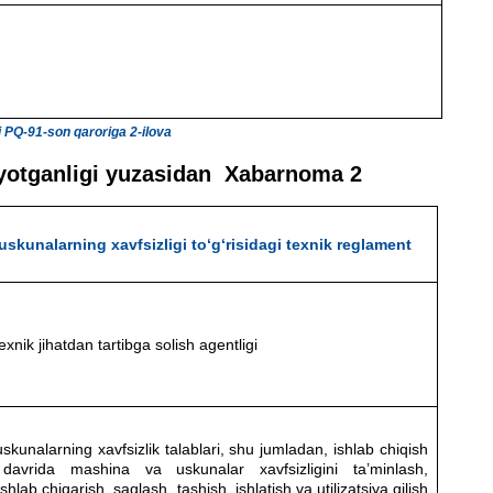
i PQ-91-son qaroriga 2-ilova
layotganligi yuzasidan Xabarnoma 2
skunalarning xavfsizligi to‘g‘risidagi texnik reglament
xnik jihatdan tartibga solish agentligi
kunalarning xavfsizlik talablari, shu jumladan, ishlab chiqish
) davrida mashina va uskunalar xavfsizligini ta’minlash,
hlab chiqarish, saqlash, tashish, ishlatish va utilizatsiya qilish