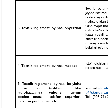
Texnik reglam
joyida iste’mo
realizatsiya q
mahsulotidan t
Oziq-ovqat mahs
3. Texnik reglament loyihasi obyektlari
ostida ko‘rsati
katta yoshli 
sutkalik o‘rtac
ixtiyoriy asos
belgilari to‘g‘r
Iste’molchilar
4. Texnik reglament loyihasi maqsadi
bo‘lish huquqla
5. Texnik reglament loyihasi bo‘yicha
e’tiroz va takliflarni (fikr-
Ye-mail:
stand
mulohazalarni) yuborish uchun
tr@standart.u
pochta manzili, telefon raqamlari,
Tel.: (998-71)
elektron pochta manzili