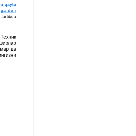
ni qayta
rga doir
tartibda
«Техник
азирлар
 мартда
нгизни