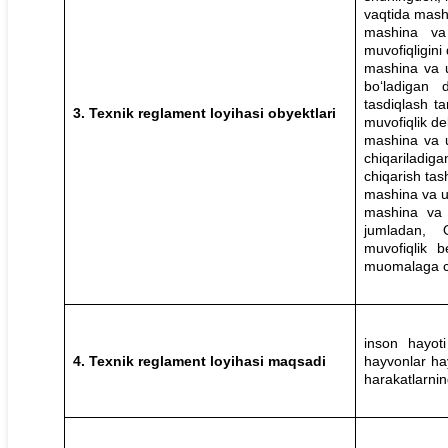
vaqtida mashi
mashina va 
muvofiqligini 
mashina va u
bo‘ladigan d
tasdiqlash t
3. Texnik reglament loyihasi obyektlari
muvofiqlik de
mashina va us
chiqariladi
chiqarish tas
mashina va us
mashina va u
jumladan, O
muvofiqlik 
muomalaga ch
inson hayoti
4. Texnik reglament loyihasi maqsadi
hayvonlar hayo
harakatlarning