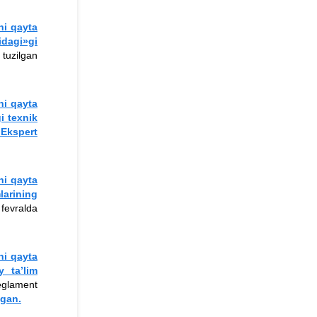
ni qayta
idagi»gi
 tuzilgan
ni qayta
gi texnik
Ekspert
ni qayta
arining
fevralda
ni qayta
y ta’lim
reglament
lgan.