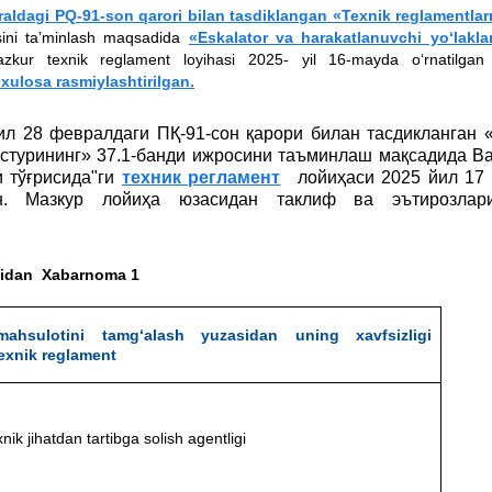
raldagi PQ-91-son qarori bilan tasdiklangan «Texnik reglamentlar
osini ta’minlash maqsadida
«Eskalator va harakatlanuvchi yo‘lakla
azkur texnik reglament loyihasi 2025- yil 16-mayda o‘rnatilgan 
xulosa rasmiylashtirilgan.
ил 28 февралдаги ПҚ-91-сон қарори билан тасдикланган 
астурининг» 37.1-банди ижросини таъминлаш мақсадида В
 тўғрисида"ги
техник регламент
лойиҳаси 2025 йил 17
н. Мазкур лойиҳа юзасидан таклиф ва эътирозлари
asidan Xabarnoma 1
mahsulotini tamg‘alash yuzasidan uning xavfsizligi
texnik reglament
nik jihatdan tartibga solish agentligi