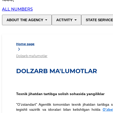
ALL NUMBERS
ABOUT THE AGENCY
ACTIVITY
STATE SERVIC
Home page
Dolzarb ma'lumotlar
DOLZARB MA'LUMOTLAR
Texnik jihatdan tartibga solish sohasida yangiliklar
"O’zstandart" Agentlik tomonidan texnik jihatdan tartibga s
tegishli vazirlik va idoralari bilan kelishilgan holda
O’zbe