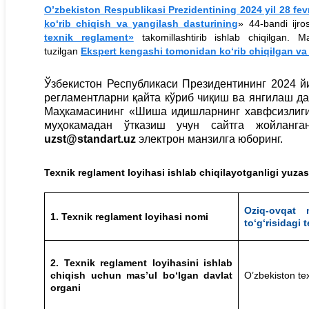
O’zbekiston Respublikasi Prezidentining 2024 yil 28 fev
ko‘rib chiqish va yangilash dasturining
» 44-bandi ijr
texnik reglament»
takomillashtirib ishlab chiqilgan. M
tuzilgan
Ekspert kengashi tomonidan ko‘rib chiqilgan va 
Ўзбекистон Республикаси Президентининг 2024 й
регламентларни қайта кўриб чиқиш ва янгилаш д
Маҳкамасининг «Шиша идишларнинг хавфсизлиги
муҳокамадан ўтказиш учун сайтга жойланга
uzst@standart.uz
электрон манзилга юборинг.
Texnik reglament loyihasi ishlab chiqilayotganligi yuz
Oziq-ovqat 
1. Texnik reglament loyihasi nomi
to‘g‘risidagi 
2. Texnik reglament loyihasini ishlab
chiqish uchun mas’ul bo‘lgan davlat
O’zbekiston tex
organi