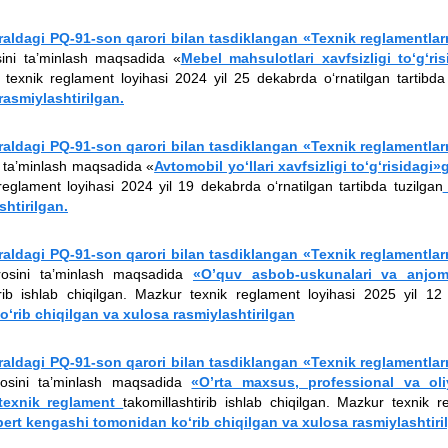
raldagi PQ-91-son qarori bilan tasdiklangan «Texnik reglamentlar
sini ta’minlash maqsadida «
Mebel mahsulotlari xavfsizligi to‘g‘ris
 texnik reglament loyihasi 2024 yil 25 dekabrda o‘rnatilgan tartibda
rasmiylashtirilgan
.
raldagi PQ-91-son qarori bilan tasdiklangan «Texnik reglamentlar
ni ta’minlash maqsadida «
Avtomobil yo‘llari xavfsizligi to‘g‘risidagi»
reglament loyihasi 2024 yil 19 dekabrda o‘rnatilgan tartibda tuzilgan
htirilgan.
raldagi PQ-91-son qarori bilan tasdiklangan «Texnik reglamentlar
rosini ta’minlash maqsadida
«O’quv asbob-uskunalari va anjoml
rib ishlab chiqilgan. Mazkur texnik reglament loyihasi 2025 yil 12 
‘rib chiqilgan va xulosa rasmiylashtirilgan
raldagi PQ-91-son qarori bilan tasdiklangan «Texnik reglamentlar
rosini ta’minlash maqsadida
«O’rta maxsus, professional va oli
i texnik reglament
takomillashtirib ishlab chiqilgan. Mazkur texnik 
ert kengashi tomonidan ko‘rib chiqilgan va xulosa rasmiylashtiri