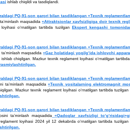
yasi
ishlab chiqildi va tasdiqlandi.
raldagi PQ-91-son qarori bilan tasdiklangan «Texnik reglamentlar
i ta’minlash maqsadida
«Attraktsionlar xavfsizligiga doir texnik reg
 loyihasi o‘rnatilgan tartibda tuzilgan
Ekspert kengashi tomonidan
raldagi PQ-91-son qarori bilan tasdiklangan «Texnik reglamentlar
ni ta’minlash maqsadida
«Gaz holatidagi yoqilg‘ida ishlovchi appara
b ishlab chiqilgan. Mazkur texnik reglament loyihasi o‘rnatilgan tartibda
asmiylashtirilgan.
raldagi PQ-91-son qarori bilan tasdiklangan «Texnik reglamentlar
ini ta’minlash maqsadida
«Texnik vositalarning elektromagnit mo
hiqilgan. Mazkur texnik reglament loyihasi o‘rnatilgan tartibda tuzilga
htirilgan.
raldagi PQ-91-son qarori bilan tasdiklangan «Texnik reglamentlar
osini ta’minlash maqsadida
«Qadoqlar xavfsizligi to‘g‘risidagi»g
 reglament loyihasi 2024 yil 12 dekabrda o‘rnatilgan tartibda tuzilga
htirilgan.