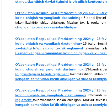
standartlashtirish davlat tizimini isloh qilish kontseptsi
O’zbekiston Respublikasi Prezidentining 2024-yil 28-fev
ko‘rib chiqish va yangilash dasturining»
3-bandi ijrosin
takomillashtirib ishlab chiqilgan. Mazkur texnik reglament
chiqilgan va xulosa rasmiylashtirilgan
.
O’zbekiston Respublikasi Prezidentining 2024 yil 28 fev
ko‘rib chiqish va yangilash dasturining»
16-bandi ijrosi
xavfsizligi to‘g‘risida»gi texnik reglament
takomillashtiri
Ekspert kengashi tomonidan ko‘rib chiqilgan va xulosa r
O’zbekiston Respublikasi Prezidentining 2024 yil 28 fev
ko‘rib chiqish va yangilash dasturining»
13-bandi ijros
to‘g‘risidagi»gi texnik reglament
takomillashtirib ishlab c
kengashi tomonidan ko‘rib chiqilgan va xulosa rasmiylas
O’zbekiston Respublikasi Prezidentining 2024 yil 28 fev
ko‘rib chiqish va yangilash dasturining»
33-bandi ijr
reglament
takomillashtirib ishlab chiqilgan. Mazkur texnik
kengashi tomonidan ko‘rib chiqilgan va xulosa rasmiylas