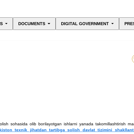
ES
DOCUMENTS
DIGITAL GOVERNMENT
PRE
olish sohasida olib borilayotgan ishlarni yanada takomillashtirish m
kiston texnik jihatdan tartibga solish davlat tizimini shakllant