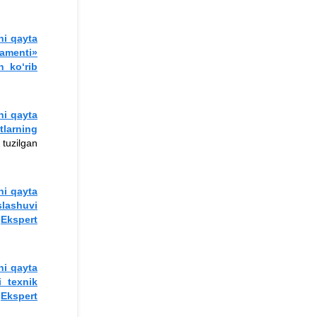
ni qayta
lamenti»
 ko‘rib
ni qayta
tlarning
 tuzilgan
ni qayta
slashuvi
n
Ekspert
ni qayta
i texnik
n
Ekspert