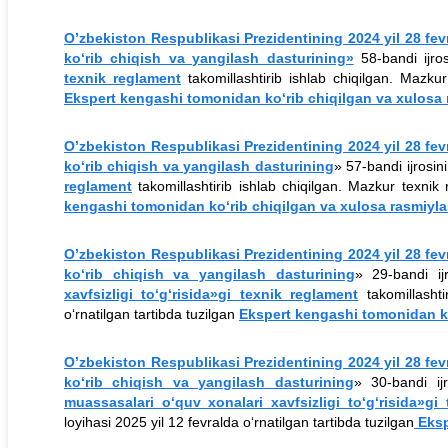
O’zbekiston Respublikasi Prezidentining 2024 yil 28 fev
ko‘rib chiqish va yangilash dasturining»
58-bandi ijro
texnik reglament
takomillashtirib ishlab chiqilgan. Mazkur
Ekspert kengashi tomonidan ko‘rib chiqilgan va xulosa 
O’zbekiston Respublikasi Prezidentining 2024 yil 28 fev
ko‘rib chiqish va yangilash dasturining
» 57-bandi ijrosi
reglament
takomillashtirib ishlab chiqilgan. Mazkur texnik 
kengashi tomonidan ko‘rib chiqilgan va xulosa rasmiylas
O’zbekiston Respublikasi Prezidentining 2024 yil 28 fev
ko‘rib chiqish va yangilash dasturining
» 29-bandi ij
xavfsizligi to‘g‘risida»gi texnik reglament
takomillashti
o‘rnatilgan tartibda tuzilgan
Ekspert kengashi tomonidan ko
O’zbekiston Respublikasi Prezidentining 2024 yil 28 fev
ko‘rib chiqish va yangilash dasturining
» 30-bandi ij
muassasalari o‘quv xonalari xavfsizligi to‘g‘risida»g
loyihasi 2025 yil 12 fevralda o‘rnatilgan tartibda tuzilgan
Eksp