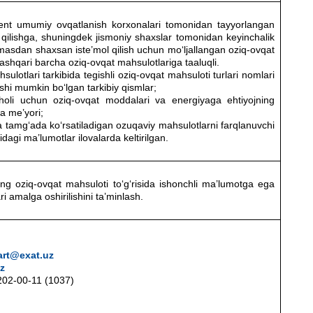
ent umumiy ovqatlanish korxonalari tomonidan tayyorlangan
l qilishga, shuningdek jismoniy shaxslar tomonidan keyinchalik
ilmasdan shaxsan iste’mol qilish uchun mo‘ljallangan oziq-ovqat
ashqari barcha oziq-ovqat mahsulotlariga taaluqli.
ulotlari tarkibida tegishli oziq-ovqat mahsuloti turlari nomlari
lishi mumkin bo‘lgan tarkibiy qismlar;
aholi uchun oziq-ovqat moddalari va energiyaga ehtiyojning
ha me’yori;
da tamg‘ada ko‘rsatiladigan ozuqaviy mahsulotlarni farqlanuvchi
isidagi ma’lumotlar ilovalarda keltirilgan.
ning oziq-ovqat mahsuloti to‘g‘risida ishonchli ma’lumotga ega
ri amalga oshirilishini ta’minlash.
art@exat.uz
z
 202-00-11 (1037)