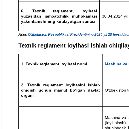
6. Texnik reglament, loyihasi
yuzasidan jamoatchilik muhokamasi
30.04.2024 yil
yakunlanishining kutilayotgan sanasi
Asos
O’zbekiston Respublikasi Prezidentining 2024 yil 28 fevraldag
Texnik reglament loyihasi ishlab chiqi
1. Texnik reglament loyihasi nomi
Mashina va u
2. Texnik reglament loyihasini ishlab
chiqish uchun mas’ul bo‘lgan davlat
O’zbekiston te
organi
Mashina va us
(loyihalash
shuningdek, is