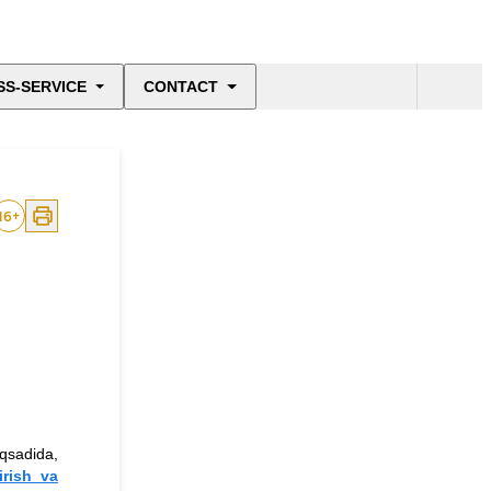
SS-SERVICE
CONTACT
16
+
aqsadida,
irish va