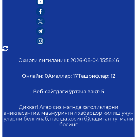
Охирги янгиланиш
:
2026-08-04 15:58:46
Онлайн:
0
Амаллар:
17
Ташрифлар:
12
Веб-сайтдаги ўртача вақт:
5
Диққат! Агар сиз матнда хатоликларни
аниқласангиз, маъмуриятни хабардор қилиш учун
уларни белгилаб, пастда ҳосил бўладиган тугмани
босинг