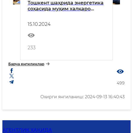
Тошкент шаҳрида энергетика
соҳасида муҳим халқаро
тадбир – “Ўзбекистонда атом
энергетикасини
15.10.2024
ривожлантириш муаммолари
ва истиқболлари” мавзусида
илмий-амалий конференция
бўлиб ўтди
233
Барча янгиликлар
499
Охирги янгиланиш: 2024-09-13 16:40:43
АГЕНТЛИК ҲАҚИДА