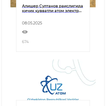
Алишер Султанов раислигида
кичик қувватли атом электр
станцияси қурилиши
лойиҳасини амалга
08.05.2025
оширишга бағишланган
оператив штаб ва илмий-
техник кенгашнинг қўшма
йиғилиши бўлиб ўтди
674