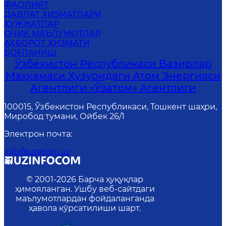
ФАОЛИЯТ
ДАВЛАТ ХИЗМАТЛАРИ
ҲУЖЖАТЛАР
ОЧИҚ МАЪЛУМОТЛАР
АХБОРОТ ХИЗМАТИ
БОҒЛАНИШ
Ўзбекистон Республикаси Вазирлар
Маҳкамаси Ҳузуридаги Атом Энергияси
Агентлиги «Ўзатом» Агентлиги
100015, Ўзбекистон Республикаси, Тошкент шаҳри,
Миробод тумани, Ойбек 26/1
Электрон почта
:
info@uzatom.uz
© 2001-
2026
Барча ҳуқуқлар
ҳимояланган. Ушбу веб-сайтдаги
маълумотлардан фойдаланганда
ҳавола кўрсатилиши шарт.