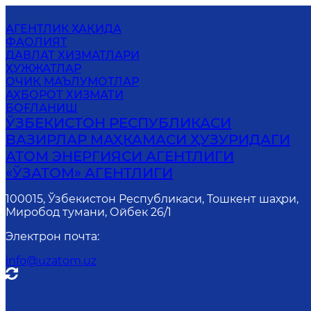
АГЕНТЛИК ҲАҚИДА
ФАОЛИЯТ
ДАВЛАТ ХИЗМАТЛАРИ
ҲУЖЖАТЛАР
ОЧИҚ МАЪЛУМОТЛАР
АХБОРОТ ХИЗМАТИ
БОҒЛАНИШ
ЎЗБЕКИСТОН РЕСПУБЛИКАСИ
ВАЗИРЛАР МАҲКАМАСИ ҲУЗУРИДАГИ
АТОМ ЭНЕРГИЯСИ АГЕНТЛИГИ
«ЎЗАТОМ» АГЕНТЛИГИ
100015, Ўзбекистон Республикаси, Тошкент шаҳри,
Миробод тумани, Ойбек 26/1
Электрон почта
:
info@uzatom.uz