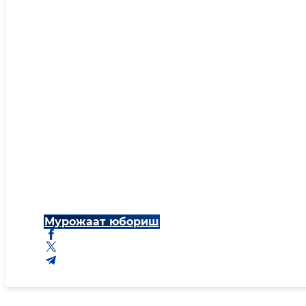
Мурожаат юбориш