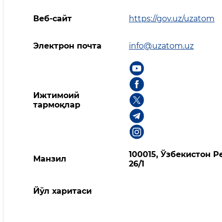
Веб-сайт
https://gov.uz/uzatom
Электрон почта
info@uzatom.uz
Ижтимоий
тармоқлар
100015, Ўзбекистон 
Манзил
26/1
Йўл харитаси