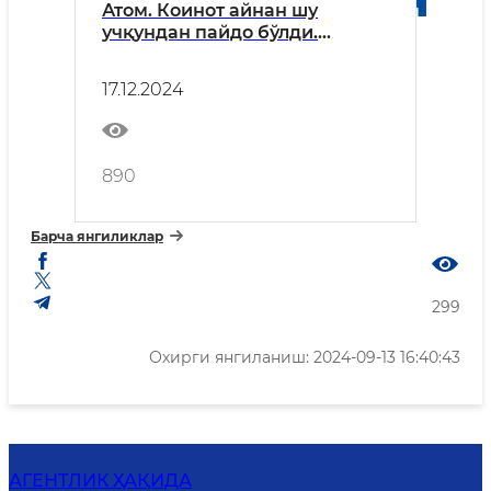
Атом. Коинот айнан шу
учқундан пайдо бўлди.
Энергия, бизни олдинга
йўналтиради!
17.12.2024
890
Барча янгиликлар
299
Охирги янгиланиш: 2024-09-13 16:40:43
АГЕНТЛИК ҲАҚИДА