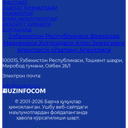
ФАОЛИЯТ
ДАВЛАТ ХИЗМАТЛАРИ
ҲУЖЖАТЛАР
ОЧИҚ МАЪЛУМОТЛАР
АХБОРОТ ХИЗМАТИ
БОҒЛАНИШ
Ўзбекистон Республикаси Вазирлар
Маҳкамаси Ҳузуридаги Атом Энергияси
Агентлиги «Ўзатом» Агентлиги
100015, Ўзбекистон Республикаси, Тошкент шаҳри,
Миробод тумани, Ойбек 26/1
Электрон почта
:
info@uzatom.uz
© 2001-
2026
Барча ҳуқуқлар
ҳимояланган. Ушбу веб-сайтдаги
маълумотлардан фойдаланганда
ҳавола кўрсатилиши шарт.