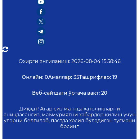
Охирги янгиланиш
:
2026-08-04 15:58:46
Онлайн:
0
Амаллар:
35
Ташрифлар:
19
Веб-сайтдаги ўртача вақт:
20
Диққат! Агар сиз матнда хатоликларни
аниқласангиз, маъмуриятни хабардор қилиш учун
уларни белгилаб, пастда ҳосил бўладиган тугмани
босинг