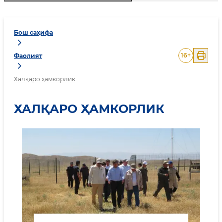
Бош саҳифа
16
+
Фаолият
Халқаро ҳамкорлик
ХАЛҚАРО ҲАМКОРЛИК