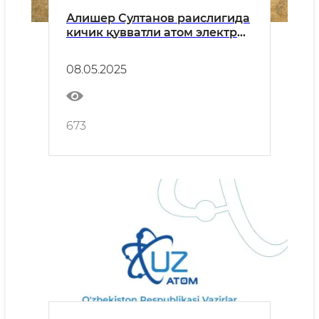
Алишер Султанов раислигида
кичик қувватли атом электр
станцияси қурилиши
лойиҳасини амалга
08.05.2025
оширишга бағишланган
оператив штаб ва илмий-
техник кенгашнинг қўшма
йиғилиши бўлиб ўтди
673