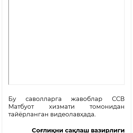
Бу саволларга жавоблар ССВ
Матбуот хизмати томонидан
тайёрланган видеолавҳада.
Соғлиқни сақлаш вазирлиги