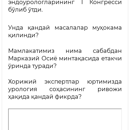
эндоурологларининг I Конгресси
бўлиб ўтди.
Унда қандай масалалар муҳокама
қилинди?
Мамлакатимиз нима сабабдан
Марказий Осиё минтақасида етакчи
ўринда туради?
Хорижий экспертлар юртимизда
урология соҳасининг ривожи
ҳақида қандай фикрда?