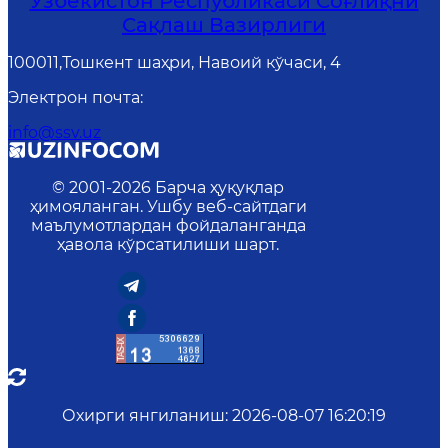
Ўзбекистон Республикаси Соғлиқни
Сақлаш Вазирлиги
100011,Тошкент шаҳри, Навоий кўчаси, 4
Электрон почта
:
info@ssv.uz
© 2001-
2026
Барча ҳуқуқлар
ҳимояланган. Ушбу веб-сайтдаги
маълумотлардан фойдаланганда
ҳавола кўрсатилиши шарт.
Охирги янгиланиш
:
2026-08-07 16:20:19