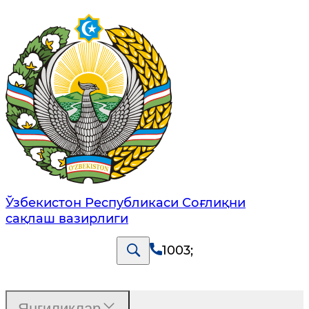
Ўзбекистон Республикаси Соғлиқни
сақлаш вазирлиги
1003
;
Янгиликлар