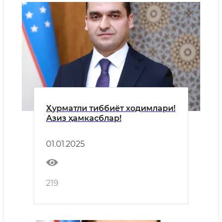
Ҳурматли тиббиёт ходимлари!
Азиз ҳамкасблар!
01.01.2025
219