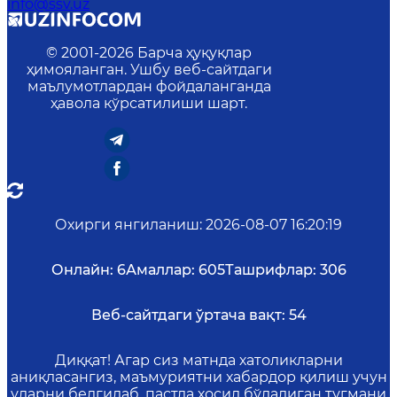
info@ssv.uz
© 2001-
2026
Барча ҳуқуқлар
ҳимояланган. Ушбу веб-сайтдаги
маълумотлардан фойдаланганда
ҳавола кўрсатилиши шарт.
Охирги янгиланиш
:
2026-08-07 16:20:19
Онлайн:
6
Амаллар:
605
Ташрифлар:
306
Веб-сайтдаги ўртача вақт:
54
Диққат! Агар сиз матнда хатоликларни
аниқласангиз, маъмуриятни хабардор қилиш учун
уларни белгилаб, пастда ҳосил бўладиган тугмани