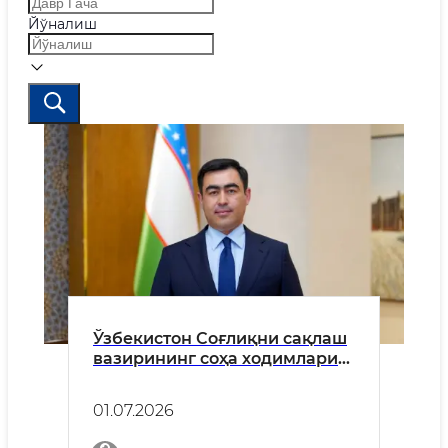
Йўналиш
Ўзбекистон Соғлиқни сақлаш
вазирининг соҳа ходимлари
ва аҳолига МУРОЖААТИ
01.07.2026