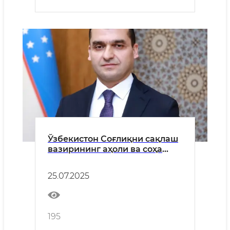
Ўзбекистон Соғлиқни сақлаш
вазирининг аҳоли ва соҳа
ходимларига МУРОЖААТИ
25.07.2025
195