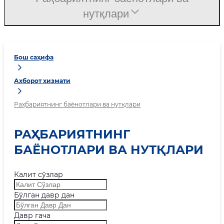
нутқлари
Бош саҳифа
Ахборот хизмати
Раҳбариятнинг баёнотлари ва нутқлари
РАҲБАРИЯТНИНГ
БАЁНОТЛАРИ ВА НУТҚЛАРИ
Калит сўзлар
Бўлган давр дан
Давр гача