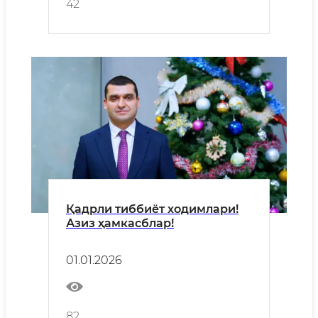
42
Қадрли тиббиёт ходимлари!
Азиз ҳамкасблар!
01.01.2026
82