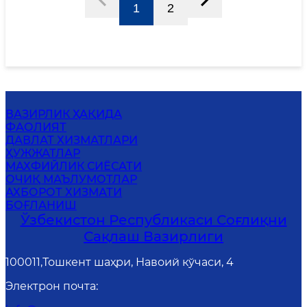
1
2
ВАЗИРЛИК ҲАҚИДА
ФАОЛИЯТ
ДАВЛАТ ХИЗМАТЛАРИ
ҲУЖЖАТЛАР
МАХФИЙЛИК СИЁСАТИ
ОЧИҚ МАЪЛУМОТЛАР
АХБОРОТ ХИЗМАТИ
БОҒЛАНИШ
Ўзбекистон Республикаси Соғлиқни
Сақлаш Вазирлиги
100011,Тошкент шаҳри, Навоий кўчаси, 4
Электрон почта
: