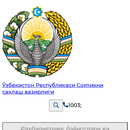
Ўзбекистон Республикаси Соғлиқни
сақлаш вазирлиги
1003
;
Раҳбариятнинг баёнотлари ва