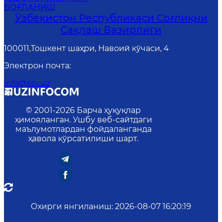
БОҒЛАНИШ
Ўзбекистон Республикаси Соғлиқни
Сақлаш Вазирлиги
100011,Тошкент шаҳри, Навоий кўчаси, 4
Электрон почта
:
info@ssv.uz
© 2001-
2026
Барча ҳуқуқлар
ҳимояланган. Ушбу веб-сайтдаги
маълумотлардан фойдаланганда
ҳавола кўрсатилиши шарт.
Охирги янгиланиш
:
2026-08-07 16:20:19