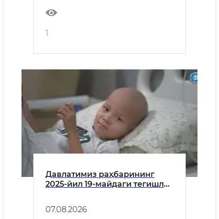
1
Давлатимиз раҳбарининг
2025-йил 19-майдаги тегишли
қарори ижроси доирасида
Болалар гематологияси
07.08.2026