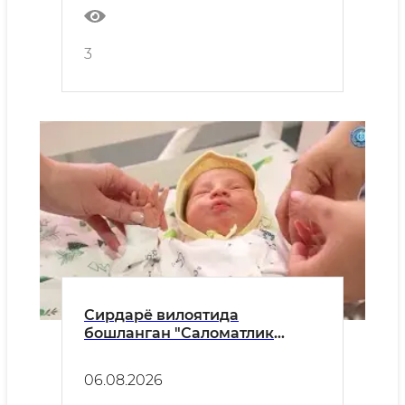
3
Сирдарё вилоятида
бошланган "Саломатлик
марафони" ҳудуддаги ҳар бир
тиббиёт муассасасида қизғин
06.08.2026
давом еттирилмоқда