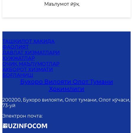
Маълумот йўқ
ТАШКИЛОТ ҲАҚИДА
ФАОЛИЯТ
ДАВЛАТ ХИЗМАТЛАРИ
ҲУЖЖАТЛАР
ОЧИҚ МАЪЛУМОТЛАР
АХБОРОТ ХИЗМАТИ
БОҒЛАНИШ
Бухоро Вилояти Олот Тумани
Ҳокимлиги
200200, Бухоро вилояти, Олот тумани, Олот кўчаси,
73-уй
Электрон почта
: