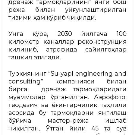
дренаж тармоқларининг янги бош
режа билан уйғунлаштирилган
тизими ҳам кўриб чиқилди.
Унга кўра, 2030 йилгача 100
километр каналлар реконструкция
қилиниб, атрофида сайилгоҳлар
ташкил этилади.
Туркиянинг “Su-yapi engineering and
consulting” компанияси билан
бирга дренаж тармоқларидаги
муаммолар ўрганилган. Аэрофото,
геодезия ва ёғингарчилик таҳлили
асосида бу тармоқларни янгилаш
бўйича мастер-режа ишлаб
чиқилган. Ўтган йили 45 та сув