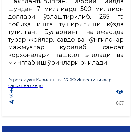
шакллантирилган. Жорий йилда
шундан 7 миллиард 500 миллион
доллари ўзлаштирилиб, 265 та
лойиҳа ишга туширилиши кўзда
тутилган. Буларнинг натижасида
турар жойлар, савдо ва кўнгилочар
мажмуалар қурилиб, саноат
корхоналари ташкил этилади ва
минглаб иш ўринлари очилади.
Атроф-муҳит
Қурилиш ва УЖКХ
Инвестициялар,
саноат ва савдо
867