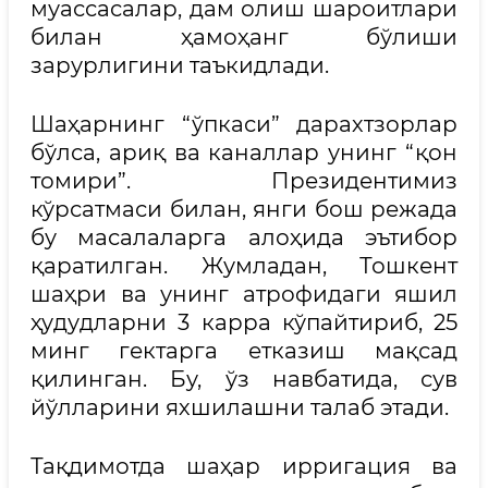
муассасалар, дам олиш шароитлари
билан ҳамоҳанг бўлиши
зарурлигини таъкидлади.
Шаҳарнинг “ўпкаси” дарахтзорлар
бўлса, ариқ ва каналлар унинг “қон
томири”. Президентимиз
кўрсатмаси билан, янги бош режада
бу масалаларга алоҳида эътибор
қаратилган. Жумладан, Тошкент
шаҳри ва унинг атрофидаги яшил
ҳудудларни 3 карра кўпайтириб, 25
минг гектарга етказиш мақсад
қилинган. Бу, ўз навбатида, сув
йўлларини яхшилашни талаб этади.
Тақдимотда шаҳар ирригация ва