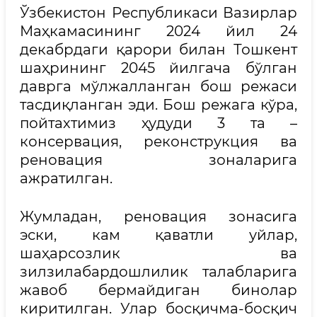
Ўзбекистон Республикаси Вазирлар
Маҳкамасининг 2024 йил 24
декабрдаги қарори билан Тошкент
шаҳрининг 2045 йилгача бўлган
даврга мўлжалланган бош режаси
тасдиқланган эди. Бош режага кўра,
пойтахтимиз ҳудуди 3 та –
консервация, реконструкция ва
реновация зоналарига
ажратилган.
Жумладан, реновация зонасига
эски, кам қаватли уйлар,
шаҳарсозлик ва
зилзилабардошлилик талабларига
жавоб бермайдиган бинолар
киритилган. Улар босқичма-босқич