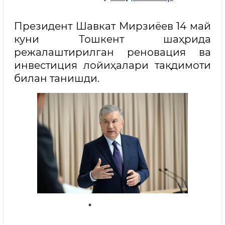
Президент Шавкат Мирзиёев 14 май
куни Тошкент шаҳрида
режалаштирилган реновация ва
инвестиция лойиҳалари тақдимоти
билан танишди.