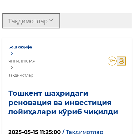
Тошкент шаҳридаги рено
Тақдимотлар
Бош саҳифа
12
+
ЯНГИЛИКЛАР
Тақдимотлар
Тошкент шаҳридаги
реновация ва инвестиция
лойиҳалари кўриб чиқилди
2025-05-15 11:25:00
/
Тақдимотлар