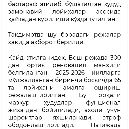
бартараф этилиб, бўшатилган ҳудуд
замонавий лойиҳалар асосида
қайтадан қурилиши кўзда тутилган.
Тақдимотда шу борадаги режалар
ҳақида ахборот берилди.
Қайд этилганидек, Бош режада 300
дан ортиқ реновация манзили
белгиланган. 2025-2026 йилларга
мўлжалланган биринчи босқичда 65
та лойиҳани амалга ошириш
режалаштирилган. Бу орқали
мазкур ҳудудлар фунционал
жиҳатдан бойитилади, аҳоли учун
шароитлар яхшиланади, атроф
ободонлаштирилади. Натижада