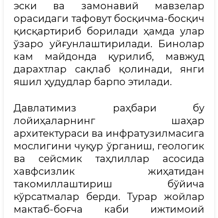
эски ва замонавий мавзелар
орасидаги тафовут босқичма-босқич
қисқартириб борилади ҳамда улар
ўзаро уйғунлаштирилади. Бинолар
кам майдонда қурилиб, мавжуд
дарахтлар сақлаб қолинади, янги
яшил ҳудудлар барпо этилади.
Давлатимиз раҳбари бу
лойиҳаларнинг шаҳар
архитектураси ва инфратузилмасига
мослигини чуқур ўрганиш, геологик
ва сейсмик таҳлиллар асосида
хавфсизлик жиҳатидан
такомиллаштириш бўйича
кўрсатмалар берди. Турар жойлар
мактаб-боғча каби ижтимоий