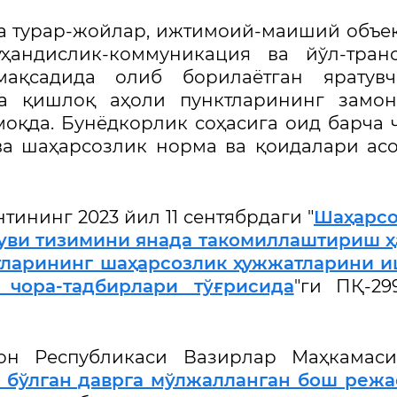
а турар-жойлар, ижтимоий-маиший объе
андислик-коммуникация ва йўл-транс
ақсадида олиб борилаётган яратувч
а қишлоқ аҳоли пунктларининг замон
моқда. Бунёдкорлик соҳасига оид барча 
ва шаҳарсозлик норма ва қоидалари ас
ининг 2023 йил 11 сентябрдаги "
Шаҳарсо
руви тизимини янада такомиллаштириш 
ктларининг шаҳарсозлик ҳужжатларини 
 чора-тадбирлари тўғрисида
"ги ПҚ-29
он Республикаси Вазирлар Маҳкамаси
 бўлган даврга мўлжалланган бош реж