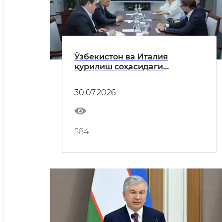
Ўзбекистон ва Италия
қурилиш соҳасидаги
ҳамкорликни кенгайтиради
30.07.2026
584