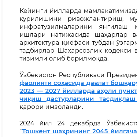
Кейинги йилларда мамлакатимизд
қурилишини ривожлантириш, муҳ
инфратузилмаларини янгилаш м
ишлари натижасида шаҳарлар в
архитектура қиёфаси тубдан ўзгар
тадбирлар Шаҳарсозлик кодекси 
тизимли олиб борилмоқда.
Ўзбекистон Республикаси Президент
фаолияти соҳасида давлат бошқа
2023 — 2027 йилларда аҳоли пун
чиқиш дастурларини тасдиқлаш
қарори имзоланди.
2024 йил 24 декабрда Ўзбекист
“
Тошкент шаҳрининг 2045 йилгача