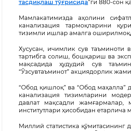
тасдиқлаш тўғрисида
”ги 880-сон 
Мамлакатимизда аҳолини сифат
канализация тармоқларини қур
тизимли ишлар амалга оширилмоқ
Хусусан, ичимлик сув таъминоти 
тартибга солиш, бошқариш ва эк
мақсадида ҳудудий сув таъми
“Ўзсувтаъминот” акциядорлик жами
“Обод қишлоқ” ва “Обод маҳалла” 
канализация тизимларини модер
давлат мақсадли жамғармалар, 
институтлари ҳисобидан етарлича 
Миллий статистика қўмитасининг д