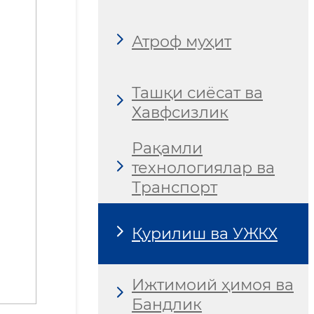
Атроф муҳит
Ташқи сиёсат ва
Хавфсизлик
Рақамли
технологиялар ва
Транспорт
Қурилиш ва УЖКХ
Ижтимоий ҳимоя ва
Бандлик