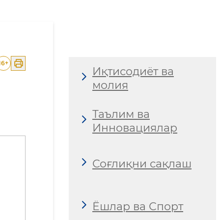
16
+
Иқтисодиёт ва
молия
Таълим ва
Инновациялар
Соғлиқни сақлаш
Ёшлар ва Спорт