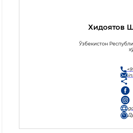
Хидоятов 
Ўзбекистон Республ
х
+9
i
go
Ду