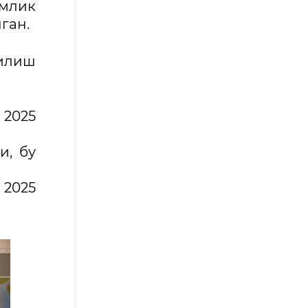
ўмлик
ган.
илиш
 2025
и, бу
 2025