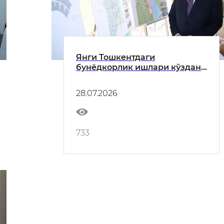
Янги Тошкентдаги
бунёдкорлик ишлари кўздан
кечирилди
28.07.2026
733