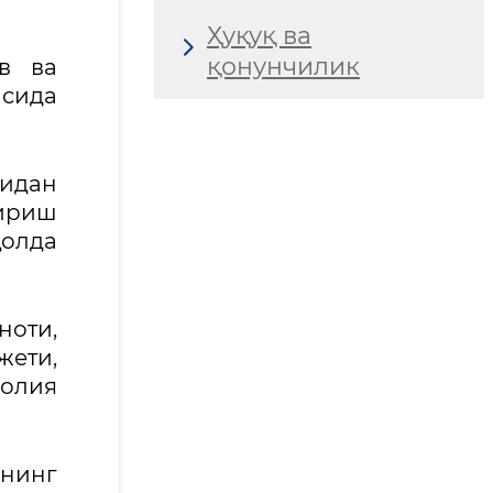
Ҳуқуқ ва
қонунчилик
в ва
сида
нидан
тириш
олда
ноти,
ети,
олия
лнинг