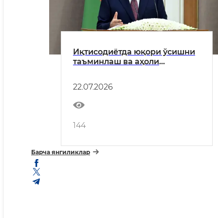
Иқтисодиётда юқори ўсишни
таъминлаш ва аҳоли
фаровонлигини ошириш
бўйича устувор вазифалар
22.07.2026
белгиланди
144
Барча янгиликлар