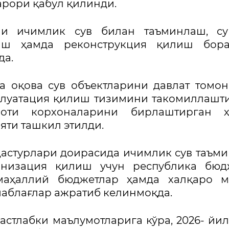
қарори қабул қилинди.
ли ичимлик сув билан таъминлаш, су
иш ҳамда реконструкция қилиш бора
да.
ва оқова сув объектларини давлат томо
сплуатация қилиш тизимини такомиллаш
ноти корхоналарини бирлаштирган ҳ
яти ташкил этилди.
дастурлари доирасида ичимлик сув таъми
низация қилиш учун республика бюдж
маҳаллий бюджетлар ҳамда халқаро м
маблағлар ажратиб келинмоқда.
астлабки маълумотларига кўра, 2026- йи