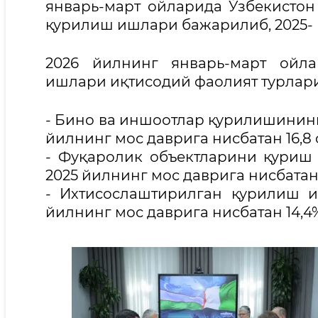
январь-март ойларида Ўзбекистон
қурилиш ишлари бажарилиб, 2025- й
2026 йилнинг январь-март ойла
ишлари иқтисодий фаолият турлари
- Бино ва иншоотлар қурилишининг 
йилнинг мос даврига нисбатан 16,8
- Фуқаролик объектларини қуриш 
2025 йилнинг мос даврига нисбатан 
- Ихтисослаштирилган қурилиш и
йилнинг мос даврига нисбатан 14,4%