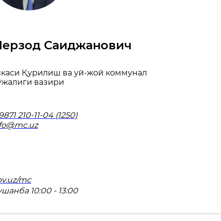
Шерзод Саиджанович
икаси Қурилиш ва уй-жой коммунал
ўжалиги вазири
9871 210-11-04 (1250)
nfo@mc.uz
v.uz/mc
шанба 10:00 - 13:00