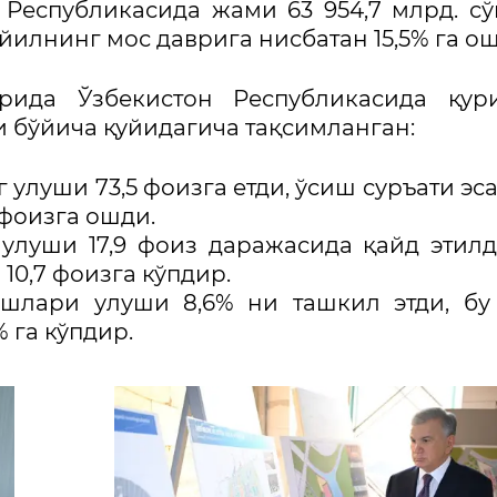
 Республикасида жами 63 954,7 млрд. с
илнинг мос даврига нисбатан 15,5% га ош
рида Ўзбекистон Республикасида қур
 бўйича қуйидагича тақсимланган:
улуши 73,5 фоизга етди, ўсиш суръати эса
 фоизга ошди.
улуши 17,9 фоиз даражасида қайд этилд
10,7 фоизга кўпдир.
шлари улуши 8,6% ни ташкил этди, бу
 га кўпдир.