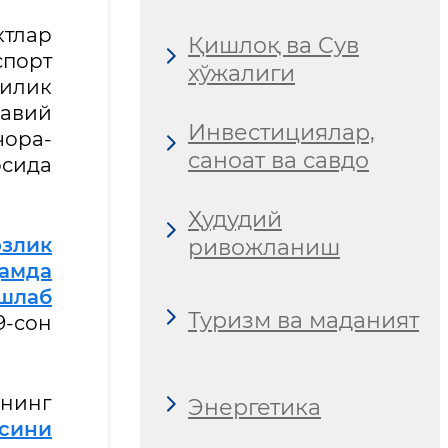
ктлар
Қишлоқ ва Сув
порт
хўжалиги
илик
авий
Инвестициялар,
чора-
саноат ва савдо
осида
Ҳудудий
злик
ривожланиш
ҳамда
ишлаб
Туризм ва маданият
9-сон
нинг
Энергетика
асини