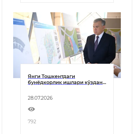
Янги Тошкентдаги
бунёдкорлик ишлари кўздан
кечирилди
28.07.2026
792