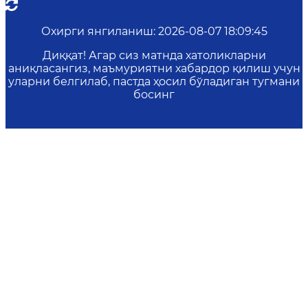
Охирги янгиланиш
:
2026-08-07 18:09:45
Диққат! Агар сиз матнда хатоликларни
аниқласангиз, маъмуриятни хабардор қилиш учун
уларни белгилаб, пастда ҳосил бўладиган тугмани
босинг