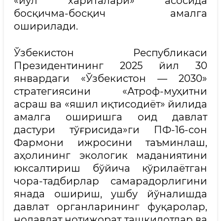
«йўл хариталари» асосида
босқичма-босқич амалга
оширилади.
Ўзбекистон Республикаси
Президентининг 2025 йил 30
январдаги «Ўзбекистон — 2030»
стратегиясини «Атроф-муҳитни
асраш ва «яшил иқтисодиёт» йилида
амалга оширишга оид давлат
дастури тўғрисида»ги ПФ-16-сон
Фармони ижросини таъминлаш,
аҳолининг экологик маданиятини
юксалтириш бўйича кўрилаётган
чора-тадбирлар самарадорлигини
янада ошириш, ушбу йўналишда
давлат органларининг фуқаролар,
нодавлат нотижорат ташкилотлар ва