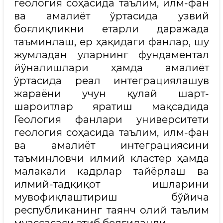
геология соҳасида таълим, илм-фан
ва амалиёт ўртасида узвий
боғлиқликни етарли даражада
таъминлаш, ер ҳақидаги фанлар, шу
жумладан уларнинг фундаментал
йўналишлари ҳамда амалиёт
ўртасида реал интеграциялашув
жараёни учун қулай шарт-
шароитлар яратиш мақсадида
Геология фанлари университети
геология соҳасида таълим, илм-фан
ва амалиёт интеграциясини
таъминловчи илмий кластер ҳамда
малакали кадрлар тайёрлаш ва
илмий-тадқиқот ишларини
мувофиқлаштириш бўйича
республиканинг таянч олий таълим
муассасаси этиб белгиланди.