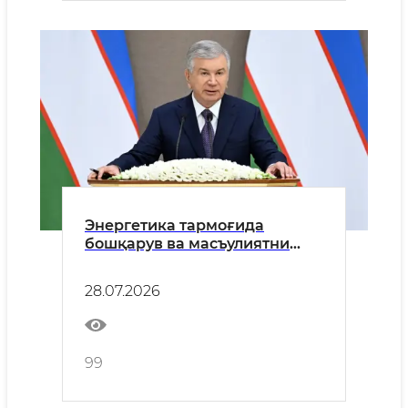
Энергетика тармоғида
бошқарув ва масъулиятни
кучайтириш бўйича устувор
вазифалар белгиланди
28.07.2026
99