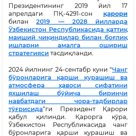
Президентининг 2019 йил 17
апрелдаги ПҚ-4291-сон
қарори
билан
2019 — 2028 йилларда
Ўзбекистон Республикасида қаттиқ
маиший чиқиндилар билан боғлиқ
ишларни амалга ошириш
стратегияси
тасдиқланди.
2024 йилнинг 24-сентабр куни “
Чанг
бўронларига қарши курашиш ва
атмосфера ҳавоси сифатини
яхшилаш бўйича биринчи
навбатдаги чора-тадбирлар
тўғрисида
”ги Президент Қарори
қабул қилинди. Қарорга кўра,
Ўзбекистон Республикасида чанг
бўронларига қарши курашиш ва