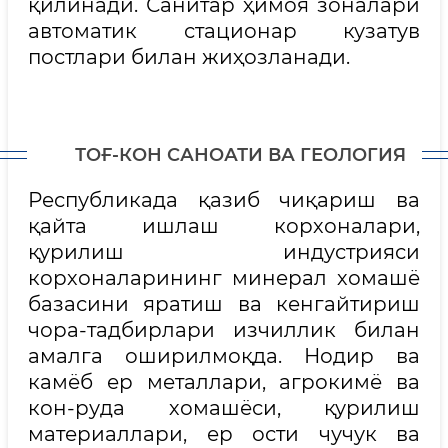
қилинади. Санитар ҳимоя зоналари
автоматик стационар кузатув
постлари билан жиҳозланади.
ТОҒ-КОН САНОАТИ ВА ГЕОЛОГИЯ
Республикада қазиб чиқариш ва
қайта ишлаш корхоналари,
қурилиш индустрияси
корхоналарининг минерал хомашё
базасини яратиш ва кенгайтириш
чора-тадбирлари изчиллик билан
амалга оширилмоқда. Нодир ва
камёб ер металлари, агрокимё ва
кон-руда хомашёси, қурилиш
материаллари, ер ости чучук ва