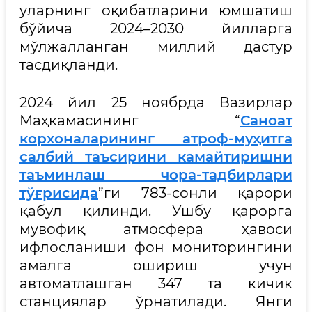
уларнинг оқибатларини юмшатиш
бўйича 2024–2030 йилларга
мўлжалланган миллий дастур
тасдиқланди.
2024 йил 25 ноябрда Вазирлар
Маҳкамасининг “
Саноат
корхоналарининг атроф-муҳитга
салбий таъсирини камайтиришни
таъминлаш чора-тадбирлари
тўғрисида
”ги 783-сонли қарори
қабул қилинди. Ушбу қарорга
мувофиқ атмосфера ҳавоси
ифлосланиши фон мониторингини
амалга ошириш учун
автоматлашган 347 та кичик
станциялар ўрнатилади. Янги