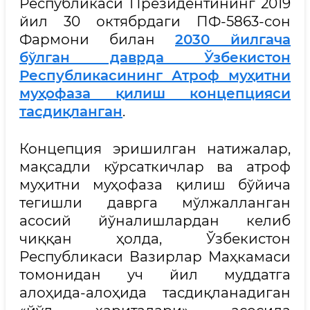
Республикаси Президентининг 2019
йил 30 октябрдаги ПФ-5863-сон
Фармони билан
2030 йилгача
бўлган даврда Ўзбекистон
Республикасининг Атроф муҳитни
муҳофаза қилиш концепцияси
тасдиқланган
.
Концепция эришилган натижалар,
мақсадли кўрсаткичлар ва атроф
муҳитни муҳофаза қилиш бўйича
тегишли даврга мўлжалланган
асосий йўналишлардан келиб
чиққан ҳолда, Ўзбекистон
Республикаси Вазирлар Маҳкамаси
томонидан уч йил муддатга
алоҳида-алоҳида тасдиқланадиган