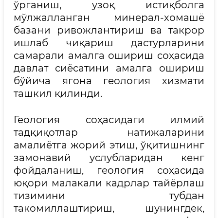
ўрганиш, узоқ истиқболга
мўлжалланган минерал-хомашё
базани ривожлантириш ва такрор
ишлаб чиқариш дастурларини
самарали амалга ошириш соҳасида
давлат сиёсатини амалга ошириш
бўйича ягона геология хизмати
ташкил қилинди.
Геология соҳасидаги илмий
тадқиқотлар натижаларини
амалиётга жорий этиш, ўқитишнинг
замонавий услубларидан кенг
фойдаланиш, геология соҳасида
юқори малакали кадрлар тайёрлаш
тизимини тубдан
такомиллаштириш, шунингдек,