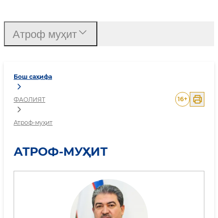
Атроф-муҳит
Атроф муҳит
Бош саҳифа
16
+
ФАОЛИЯТ
Атроф-муҳит
АТРОФ-МУҲИТ