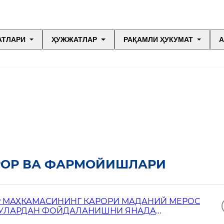
АТЛАРИ
ҲУЖЖАТЛАР
РАҚАМЛИ ҲУКУМАТ
А
РОР ВА ФАРМОЙИШЛАРИ
Р МАҲКАМАСИНИНГ ҚАРОРИ МАДАНИЙ МЕРОС
 УЛАРДАН ФОЙДАЛАНИШНИ ЯНАДА
И ТЎҒРИСИДА