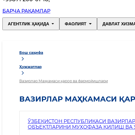
БАРЧА РАҚАМЛАР
АГЕНТЛИК ҲАҚИДА
ФАОЛИЯТ
ДАВЛАТ ХИЗМ
Бош саҳифа
Ҳужжатлар
Вазирлар Маҳкамаси қарор ва фармойишлари
ВАЗИРЛАР МАҲКАМАСИ ҚА
ЎЗБЕКИСТОН РЕСПУБЛИКАСИ ВАЗИРЛА
ОБЪЕКТЛАРИНИ МУҲОФАЗА ҚИЛИШ ВА
ТАКОМИЛЛАШТИРИШ ЧОРА-ТАДБИРЛАР