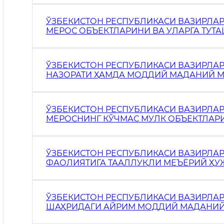
ЎЗБЕКИСТОН РЕСПУБЛИКАСИ ВАЗИРЛА
МЕРОС ОБЪЕКТЛАРИНИ ВА УЛАРГА ТУ
ЗАРУР ҲОЛАТДА САҚЛАШ БЎЙИЧА ИНВ
ИЖАРАГА БЕРИШ ТАРТИБИ ТЎҒРИСИДАГ
ЎЗБЕКИСТОН РЕСПУБЛИКАСИ ВАЗИРЛА
НАЗОРАТИ ҲАМДА МОДДИЙ МАДАНИЙ М
УЛАРДАН ФОЙДАЛАНИШ СОҲАСИДА НА
ЖОРИЙ ЭТИШ ЧОРА-ТАДБИРЛАРИ ТЎҒР
ЎЗБЕКИСТОН РЕСПУБЛИКАСИ ВАЗИРЛА
МЕРОСНИНГ КЎЧМАС МУЛК ОБЪЕКТЛАРИ
ОШИРИШ ВА УЛАРГА МАЛАКА СЕРТИФИ
КЎРСАТИШНИНГ МАЪМУРИЙ РЕГЛАМЕН
ЎЗБЕКИСТОН РЕСПУБЛИКАСИ ВАЗИРЛА
ФАОЛИЯТИГА ТААЛЛУҚЛИ МЕЪЁРИЙ ҲУ
ЎЗБЕКИСТОН РЕСПУБЛИКАСИ ВАЗИРЛА
ШАҲРИДАГИ АЙРИМ МОДДИЙ МАДАНИЙ
ФОЙДАЛАНИШ ЧОРА-ТАДБИРЛАРИ ТЎҒ