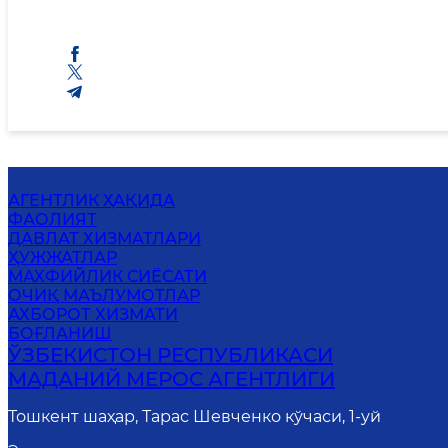
АГЕНТЛИК ҲАҚИДА
ФАОЛИЯТ
ДАВЛАТ ХИЗМАТЛАРИ
ҲУЖЖАТЛАР
MАХФИЙЛИК СИЁСАТИ
ОЧИҚ МАЪЛУМОТЛАР
АХБОРОТ ХИЗМАТИ
БОҒЛАНИШ
ЎЗБЕКИСТОН РЕСПУБЛИКАСИ
МАДАНИЙ МЕРОС АГЕНТЛИГИ
Тошкент шаҳар, Тарас Шевченко кўчаси, 1-уй