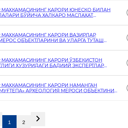
Р МАҲКАМАСИНИНГ ҚАРОРИ ЮНЕСКО БИЛАН
АЛАРИ БЎЙИЧА ХАЛҚАРО МАСЛАҲАТ
 ФАОЛИЯТИНИ ҚЎЛЛАБ-ҚУВВАТЛАШ ТЎҒРИСИДА
Р МАҲКАМАСИНИНГ ҚАРОРИ ВАЗИРЛАР
ЕРОС ОБЪЕКТЛАРИНИ ВА УЛАРГА ТУТАШ
Ш ВА ЗАРУР ҲОЛАТДА САҚЛАШ БЎЙИЧА
ОЛДА ИЖАРАГА БЕРИШ ТАРТИБИ ТЎҒР
Р МАҲКАМАСИНИНГ ҚАРОРИ ЎЗБЕКИСТОН
ЛИГИ ҲУЗУРИДАГИ БАДИИЙ ЭКСПЕРТЛАР
ДИҚЛАШ ҲАҚИДА
Р МАҲКАМАСИНИНГ ҚАРОРИ НАМАНГАН
МУҒТЕПА» АРХЕОЛОГИЯ МЕРОСИ ОБЪЕКТИНИ
АЖМУАСИНИ ТАШКИЛ ЭТИШ ТЎҒРИСИДА
1
2