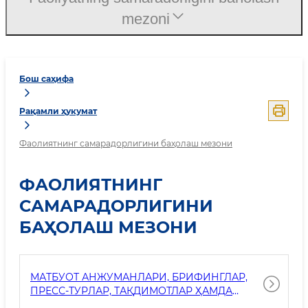
mezoni
Бош саҳифа
Рақамли ҳукумат
Фаолиятнинг самарадорлигини баҳолаш мезони
ФАОЛИЯТНИНГ
САМАРАДОРЛИГИНИ
БАҲОЛАШ МЕЗОНИ
МАТБУОТ АНЖУМАНЛАРИ, БРИФИНГЛАР,
ПРЕСС-ТУРЛАР, ТАҚДИМОТЛАР ҲАМДА
БОШҚА ТАДБИРЛАР (ТАДБИРЛАР) СОНИ