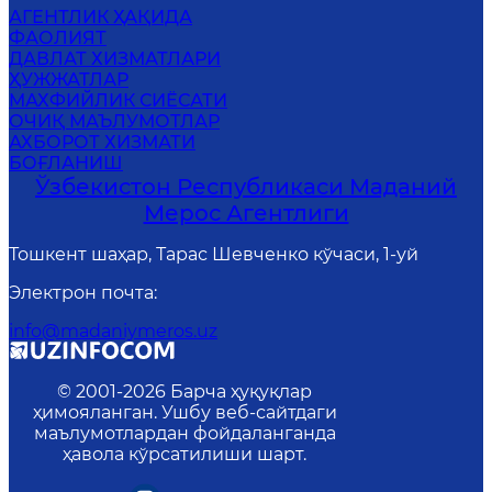
АГЕНТЛИК ҲАҚИДА
ФАОЛИЯТ
ДАВЛАТ ХИЗМАТЛАРИ
ҲУЖЖАТЛАР
MАХФИЙЛИК СИЁСАТИ
ОЧИҚ МАЪЛУМОТЛАР
АХБОРОТ ХИЗМАТИ
БОҒЛАНИШ
Ўзбекистон Республикаси Маданий
Мерос Агентлиги
Тошкент шаҳар, Тарас Шевченко кўчаси, 1-уй
Электрон почта
:
info@madaniymeros.uz
© 2001-
2026
Барча ҳуқуқлар
ҳимояланган. Ушбу веб-сайтдаги
маълумотлардан фойдаланганда
ҳавола кўрсатилиши шарт.