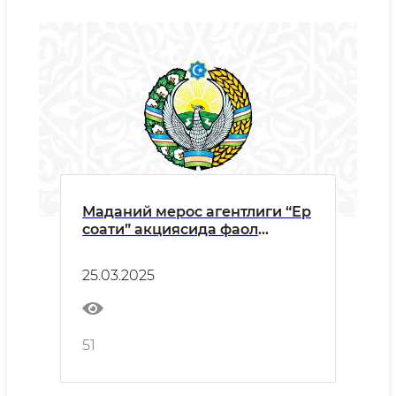
Маданий мерос агентлиги “Ер
соати” акциясида фаол
иштирок этди
25.03.2025
51