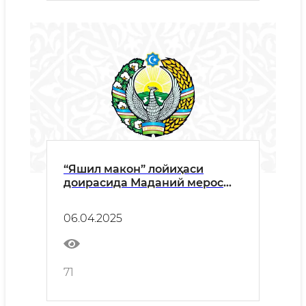
“Яшил макон” лойиҳаси
доирасида Маданий мерос
агентлиги фаол иштирок этди
06.04.2025
71