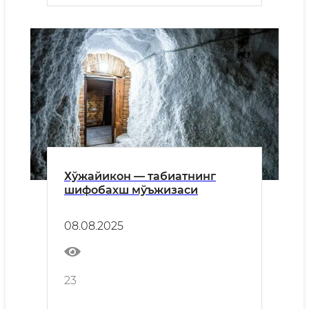
Хўжайикон — табиатнинг
шифобахш мўъжизаси
08.08.2025
23