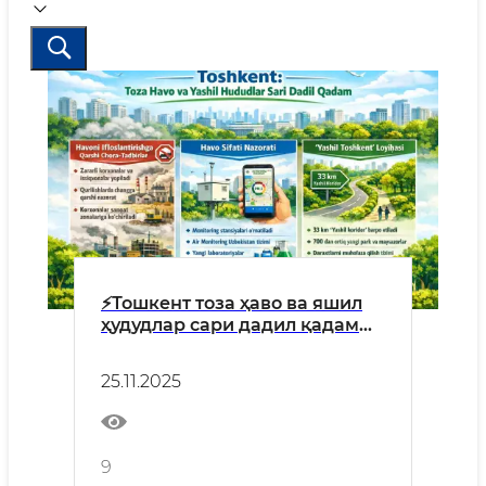
⚡️Тошкент тоза ҳаво ва яшил
ҳудудлар сари дадил қадам
ташламоқда
25.11.2025
9