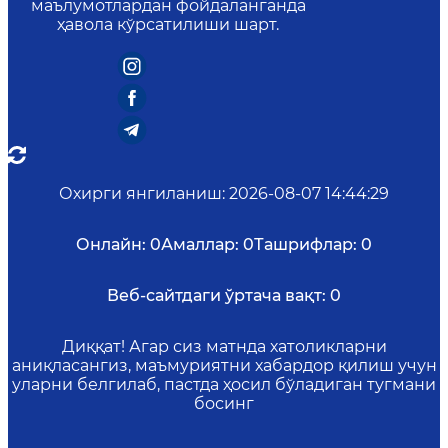
маълумотлардан фойдаланганда
ҳавола кўрсатилиши шарт.
Охирги янгиланиш
:
2026-08-07 14:44:29
Онлайн:
0
Амаллар:
0
Ташрифлар:
0
Веб-сайтдаги ўртача вақт:
0
Диққат! Агар сиз матнда хатоликларни
аниқласангиз, маъмуриятни хабардор қилиш учун
уларни белгилаб, пастда ҳосил бўладиган тугмани
босинг