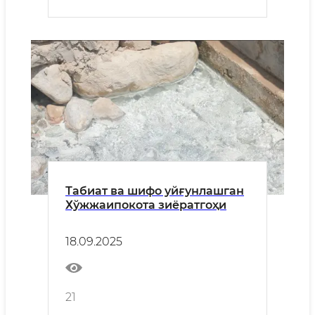
Табиат ва шифо уйғунлашган
Хўжжаипокота зиёратгоҳи
18.09.2025
21