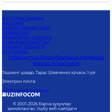
АГЕНТЛИК ҲАҚИДА
ФАОЛИЯТ
ДАВЛАТ ХИЗМАТЛАРИ
ҲУЖЖАТЛАР
MАХФИЙЛИК СИЁСАТИ
ОЧИҚ МАЪЛУМОТЛАР
АХБОРОТ ХИЗМАТИ
БОҒЛАНИШ
Ўзбекистон Республикаси Маданий
Мерос Агентлиги
Тошкент шаҳар, Тарас Шевченко кўчаси, 1-уй
Электрон почта
:
info@madaniymeros.uz
© 2001-
2026
Барча ҳуқуқлар
ҳимояланган. Ушбу веб-сайтдаги