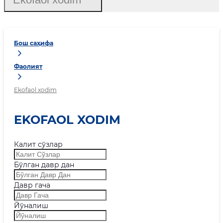
Бош саҳифа
Фаолият
Ekofaol xodim
EKOFAOL XODIM
Калит сўзлар
Бўлган давр дан
Давр гача
Йўналиш