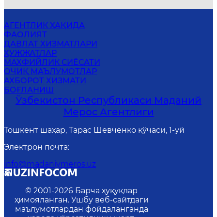
АГЕНТЛИК ҲАҚИДА
ФАОЛИЯТ
ДАВЛАТ ХИЗМАТЛАРИ
ҲУЖЖАТЛАР
MАХФИЙЛИК СИЁСАТИ
ОЧИҚ МАЪЛУМОТЛАР
АХБОРОТ ХИЗМАТИ
БОҒЛАНИШ
Ўзбекистон Республикаси Маданий
Мерос Агентлиги
Тошкент шаҳар, Тарас Шевченко кўчаси, 1-уй
Электрон почта
:
info@madaniymeros.uz
© 2001-
2026
Барча ҳуқуқлар
ҳимояланган. Ушбу веб-сайтдаги
маълумотлардан фойдаланганда