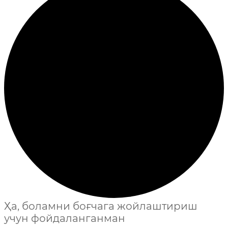
Ҳа, боламни боғчага жойлаштириш
учун фойдаланганман