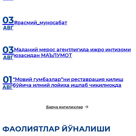
03
#расмий_муносабат
АВГ
03
Маданий мерос агентлигида ижро интизоми
юзасидан МАЪЛУМОТ
АВГ
01
“Мовий гумбазлар”ни реставрация қилиш
бўйича илмий лойиҳа ишлаб чиқилмоқда
АВГ
Барча янгиликлар
ФАОЛИЯТЛАР ЙЎНАЛИШИ