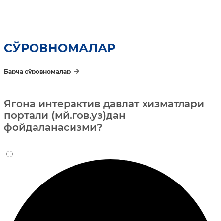
СЎРОВНОМАЛАР
Барча сўровномалар
Ягона интерактив давлат хизматлари
портали (мй.гов.уз)дан
фойдаланасизми?