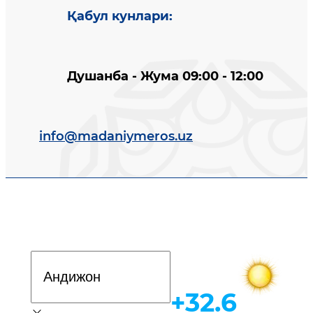
Қабул кунлари
:
Душанба - Жума 09:00 - 12:00
info@madaniymeros.uz
Davlat dasturi
+32.6
Об-ҳаво