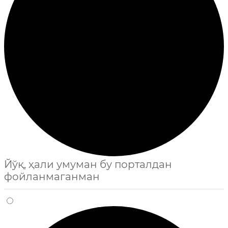
Йўқ, ҳали умуман бу порталдан
фойланмаганман