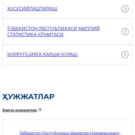
ХУСУСИЙЛАШТИРИШ
ЎЗБЕКИСТОН РЕСПУБЛИКАСИ МИЛЛИЙ
СТАТИСТИКА ҚЎМИТАСИ
КОРРУПЦИЯГА ҚАРШИ КУРАШ
ҲУЖЖАТЛАР
Барча ҳужжатлар
Ўзбекистон Республикаси Вазирлар Маҳкамасининг