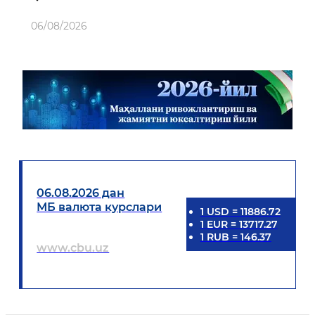
06/08/2026
06.08.2026 дан
МБ валюта курслари
1
USD
=
11886.72
1
EUR
=
13717.27
1
RUB
=
146.37
www.cbu.uz