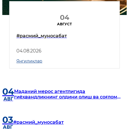
04
АВГУСТ
#расмий_муносабат
04.08.2026
Янгиликлар
04
Маданий мерос агентлигида
гиёҳвандликнинг олдини олиш ва соғлом
АВГ
турмуш тарзини тарғиб этиш масалалари
кўриб чиқилди
03
#расмий_муносабат
АВГ