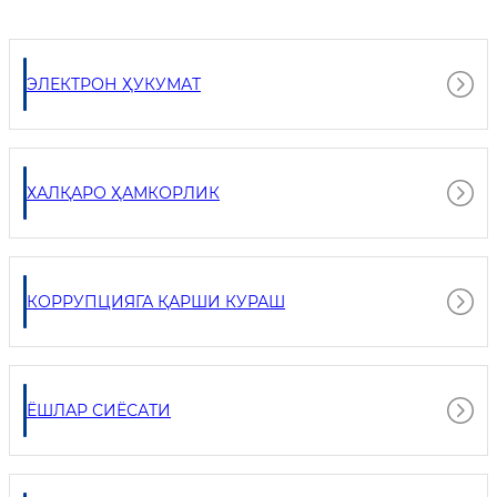
ЭЛЕКТРОН ҲУКУМАТ
ХАЛҚАРО ҲАМКОРЛИК
КОРРУПЦИЯГА ҚАРШИ КУРАШ
ЁШЛАР СИЁСАТИ