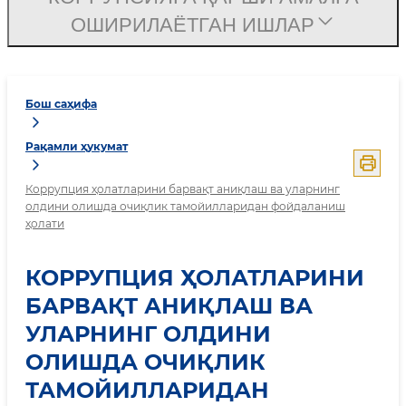
ОШИРИЛАЁТГАН ИШЛАР
Бош саҳифа
Рақамли ҳукумат
Коррупция ҳолатларини барвақт аниқлаш ва уларнинг
олдини олишда очиқлик тамойилларидан фойдаланиш
ҳолати
КОРРУПЦИЯ ҲОЛАТЛАРИНИ
БАРВАҚТ АНИҚЛАШ ВА
УЛАРНИНГ ОЛДИНИ
ОЛИШДА ОЧИҚЛИК
ТАМОЙИЛЛАРИДАН