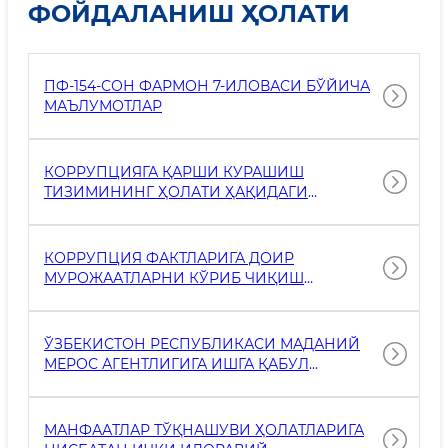
ФОЙДАЛАНИШ ҲОЛАТИ
ПФ-154-СОН ФАРМОН 7-ИЛОВАСИ БЎЙИЧА
МАЪЛУМОТЛАР
КОРРУПЦИЯГА ҚАРШИ КУРАШИШ
ТИЗИМИНИНГ ҲОЛАТИ ҲАҚИДАГИ
ҲИСОБОТЛАР
КОРРУПЦИЯ ФАКТЛАРИГА ДОИР
МУРОЖААТЛАРНИ КЎРИБ ЧИҚИШ
НАТИЖАЛАРИ ҲАҚИДА МАЪЛУМОТ
ЎЗБЕКИСТОН РЕСПУБЛИКАСИ МАДАНИЙ
МЕРОС АГЕНТЛИГИГА ИШГА ҚАБУЛ
ҚИЛИНГАН (РОТАЦИЯ ҚИЛИНГАН) РАҲБАР
КАДРЛАР ТЎҒРИСИДА МАЪЛУМОТЛАР
МАНФААТЛАР ТЎҚНАШУВИ ҲОЛАТЛАРИГА