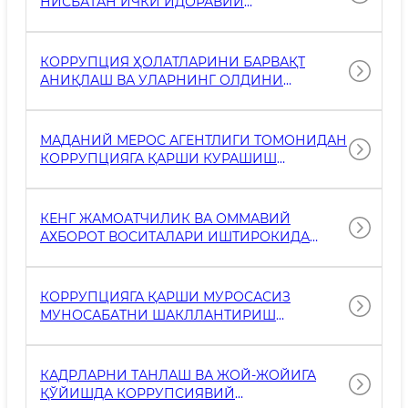
НИСБАТАН ИЧКИ ИДОРАВИЙ
ТЕКШИРУВЛАР НАТИЖАЛАРИ
КОРРУПЦИЯ ҲОЛАТЛАРИНИ БАРВАҚТ
АНИҚЛАШ ВА УЛАРНИНГ ОЛДИНИ
ОЛИШДА ОЧИҚЛИК ТАМОЙИЛЛАРИДАН
ФОЙДАЛАНИШ ҲОЛАТИ
МАДАНИЙ МEРОС АГEНТЛИГИ ТОМОНИДАН
КОРРУПЦИЯГА ҚАРШИ КУРАШИШ
МАВЗУСИДА ТАШКИЛ ЭТИЛГАН ТАДБИРЛАР
КЕНГ ЖАМОАТЧИЛИК ВА ОММАВИЙ
АХБОРОТ ВОСИТАЛАРИ ИШТИРОКИДА
ЎТКАЗИЛГАН ПРЕСС-ТАДБИРЛАРНИ
КОРРУПЦИЯГА ҚАРШИ МУРОСАСИЗ
МУНОСАБАТНИ ШАКЛЛАНТИРИШ
БОРАСИДА ТАЙЁРЛАНГАН ТАРҒИБОТ
МАТЕРИАЛЛАРИ
КАДРЛАРНИ ТАНЛАШ ВА ЖОЙ-ЖОЙИГА
ҚЎЙИШДА КОРРУПСИЯВИЙ