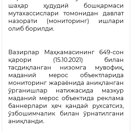
шаҳар ҳудудий бошқармаси
мутахассислари томонидан давлат
назорати (мониторинг) ишлари
олиб борилди.
Вазирлар Маҳкамасининг 649-сон
қарори (15.10.2021) билан
тасдиқланган низомга мувофиқ,
маданий мерос объектларида
мониторинг жараёнида аниқланган
ўрганишлар натижасида мазкур
маданий мерос объектида реклама
баннерлари ҳеч қандай рухсатсиз,
ўзбошимчалик билан ўрнатилгани
аниқланди.