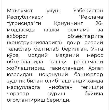
Маълумот учун: Ўзбекистон
Республикаси “Реклама
тўғрисида”ги Қонуннинг 26-
моддасида ташқи реклама ва
ахборот объектларига
(конструкцияларига) доир асосий
талаблар белгилаб берилган. Унга
кўра, моддий маданий мерос
объектларида ташқи рекламани
жойлаштириш тақиқланади. Ҳолат
юзасидан ноқонуний баннерлар
зудлик билан олиб ташланди ҳамда
масъулларга нисбатан тегишли
чоралар кўриш бўйича
огоҳлантириш берилди.