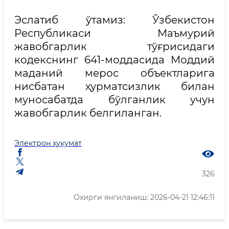
Эслатиб ўтамиз: Ўзбекистон
Республикаси Маъмурий
жавобгарлик тўғрисидаги
кодекснинг 641-моддасида Моддий
маданий мерос объектларига
нисбатан ҳурматсизлик билан
муносабатда бўлганлик учун
жавобгарлик белгиланган.
Электрон ҳукумат
326
Охирги янгиланиш: 2026-04-21 12:46:11