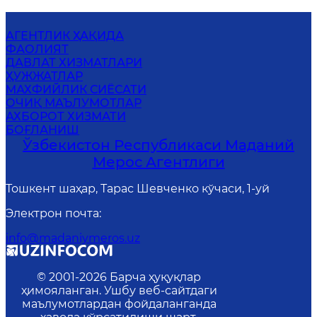
АГЕНТЛИК ҲАҚИДА
ФАОЛИЯТ
ДАВЛАТ ХИЗМАТЛАРИ
ҲУЖЖАТЛАР
MАХФИЙЛИК СИЁСАТИ
ОЧИҚ МАЪЛУМОТЛАР
АХБОРОТ ХИЗМАТИ
БОҒЛАНИШ
Ўзбекистон Республикаси Маданий
Мерос Агентлиги
Тошкент шаҳар, Тарас Шевченко кўчаси, 1-уй
Электрон почта
:
info@madaniymeros.uz
© 2001-
2026
Барча ҳуқуқлар
ҳимояланган. Ушбу веб-сайтдаги
маълумотлардан фойдаланганда