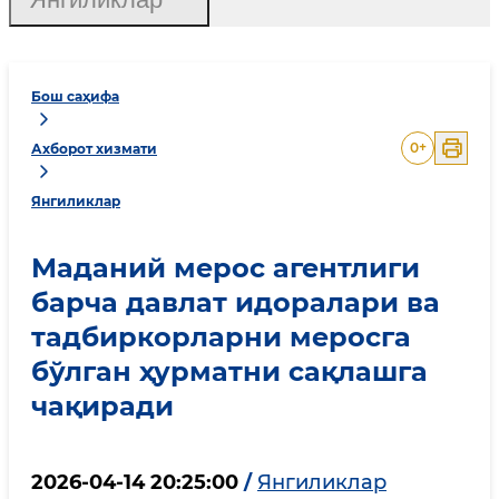
Бош саҳифа
0
+
Ахборот хизмати
Янгиликлар
Маданий мерос агентлиги
барча давлат идоралари ва
тадбиркорларни меросга
бўлган ҳурматни сақлашга
чақиради
2026-04-14 20:25:00
/
Янгиликлар