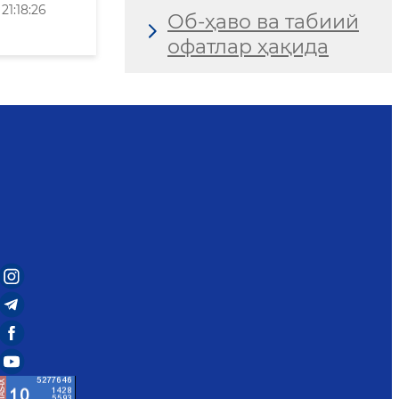
1:18:26
Об-ҳаво ва табиий
офатлар ҳақида