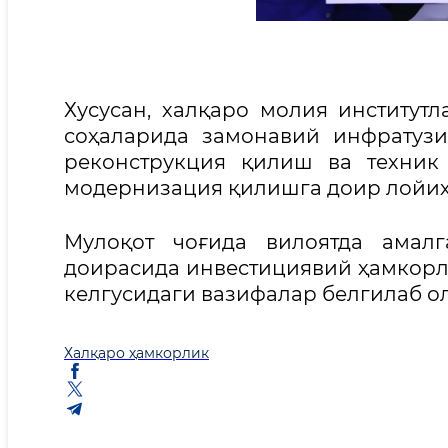
Хусусан, халқаро молия институт
соҳаларида замонавий инфратуз
реконструкция қилиш ва техник
модернизация қилишга доир лойиҳ
Мулоқот чоғида вилоятда амалг
доирасида инвестициявий ҳамкорл
келгусидаги вазифалар белгилаб о
Халқаро ҳамкорлик