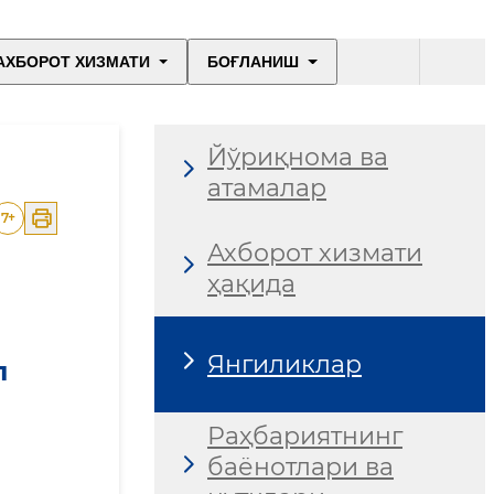
АХБОРОТ ХИЗМАТИ
БОҒЛАНИШ
Йўриқнома ва
атамалар
7
+
Ахборот хизмати
ҳақида
Янгиликлар
п
Раҳбариятнинг
баёнотлари ва