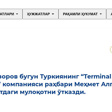
АТЛАРИ
ҲУЖЖАТЛАР
РАҚАМЛИ ҲУКУМАТ
оров бугун Туркиянинг “Terminal
eti” компанияси раҳбари Меҳмет Ал
тдаги мулоқотни ўтказди.