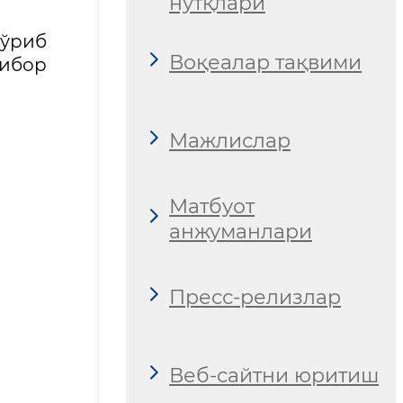
нутқлари
кўриб
Воқеалар тақвими
ибор
Мажлислар
Матбуот
анжуманлари
Пресс-релизлар
Веб-сайтни юритиш