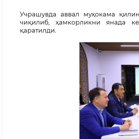
Учрашувда аввал муҳокама қилин
чиқилиб, ҳамкорликни янада ке
қаратилди.