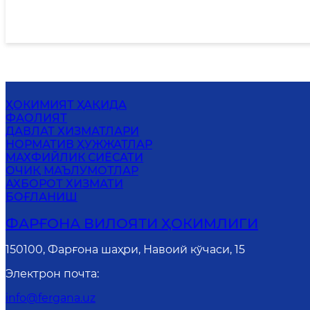
ҲОКИМИЯТ ҲАҚИДА
ФАОЛИЯТ
ДАВЛАТ ХИЗМАТЛАРИ
НОРМАТИВ ҲУЖЖАТЛАР
MАХФИЙЛИК СИЁСАТИ
ОЧИҚ МАЪЛУМОТЛАР
АХБОРОТ ХИЗМАТИ
БОҒЛАНИШ
ФАРҒОНА ВИЛОЯТИ ҲОКИМЛИГИ
150100, Фарғона шаҳри, Навоий кўчаси, 15
Электрон почта
:
info@fergana.uz