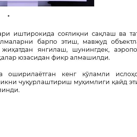
лари иштирокида соғлиқни сақлаш ва т
илмаларни барпо этиш, мавжуд объект
 жиҳатдан янгилаш, шунингдек, аэроп
алар юзасидан фикр алмашилди.
а оширилаётган кенг кўламли ислоҳо
икни чуқурлаштириш муҳимлиги қайд эт
линди.