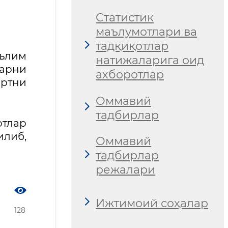
Статистик
маълумотлари ва
тадқиқотлар
аълим
натижаларига оид
ларни
ахборотлар
ортни
Оммавий
тадбирлар
тлар
илиб,
Оммавий
тадбирлар
режалари
Ижтимоий соҳалар
128