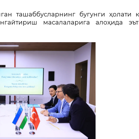
ган ташаббусларнинг бугунги ҳолати 
нгайтириш масалаларига алоҳида эът