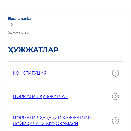
Бош саҳифа
Ҳужжатлар
ҲУЖЖАТЛАР
КОНСТИТУЦИЯ
НОРМАТИВ ҲУЖЖАТЛАР
НОРМАТИВ-ҲУҚУҚИЙ ҲУЖЖАТЛАР
ЛОЙИҲАЛАРИ МУҲОКАМАСИ