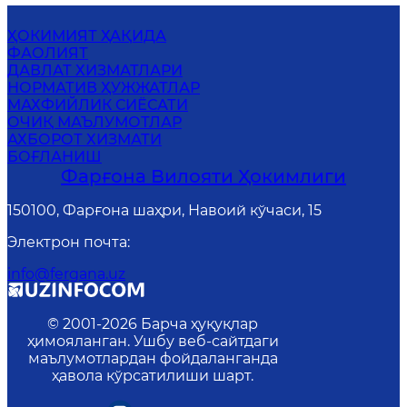
ҲОКИМИЯТ ҲАҚИДА
ФАОЛИЯТ
ДАВЛАТ ХИЗМАТЛАРИ
НОРМАТИВ ҲУЖЖАТЛАР
MАХФИЙЛИК СИЁСАТИ
ОЧИҚ МАЪЛУМОТЛАР
АХБОРОТ ХИЗМАТИ
БОҒЛАНИШ
Фарғона Вилояти Ҳокимлиги
150100, Фарғона шаҳри, Навоий кўчаси, 15
Электрон почта
:
info@fergana.uz
© 2001-
2026
Барча ҳуқуқлар
ҳимояланган. Ушбу веб-сайтдаги
маълумотлардан фойдаланганда
ҳавола кўрсатилиши шарт.