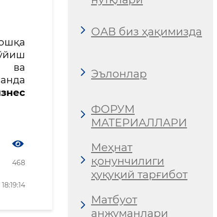
ОАВ биз ҳақимизда
шқа
ўйиш
р ва
Эълонлар
анда
знес
ФОРУМ
МАТЕРИАЛЛАРИ
Меҳнат
қонунчилиги
468
ҳуқуқий тарғибот
18:19:14
Матбуот
анжуманлари