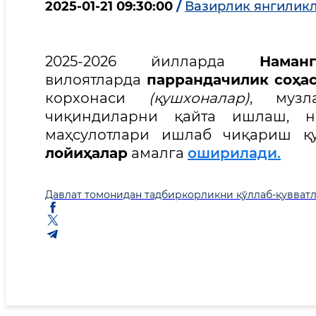
2025-01-21 09:30:00
/
Вазирлик янгилик
2025-2026 йилларда
Наман
вилоятларда
паррандачилик соҳа
корхонаси
(қушхоналар)
, музл
чиқиндиларни қайта ишлаш, 
маҳсулотлари ишлаб чиқариш қ
лойиҳалар
амалга
оширилади.
Давлат томонидан тадбиркорликни қўллаб-қувват