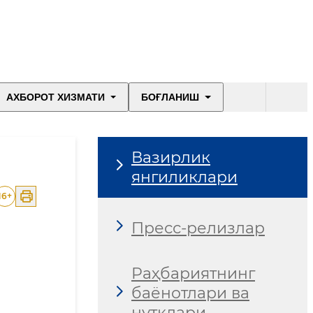
АХБОРОТ ХИЗМАТИ
БОҒЛАНИШ
Вазирлик
янгиликлари
16
+
Пресс-релизлар
Раҳбариятнинг
баёнотлари ва
нутқлари