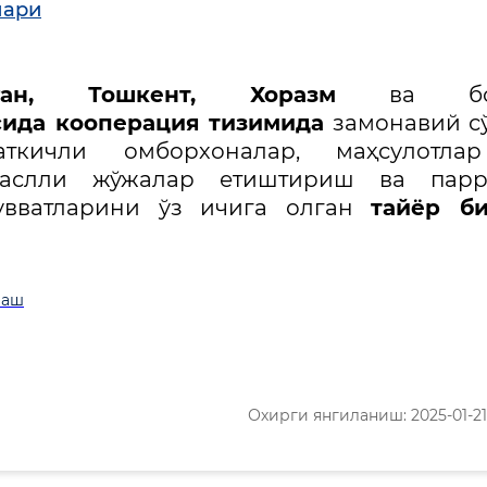
лари
ган, Тошкент, Хоразм
ва бо
сида кооперация тизимида
замонавий с
аткичли омборхоналар, маҳсулотла
наслли жўжалар етиштириш ва парр
увватларини ўз ичига олган
тайёр би
лаш
Охирги янгиланиш: 2025-01-21 