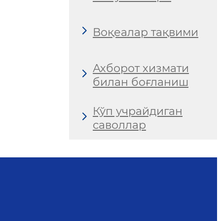
Воқеалар тақвими
Ахборот хизмати
билан боғланиш
Кўп учрайдиган
саволлар