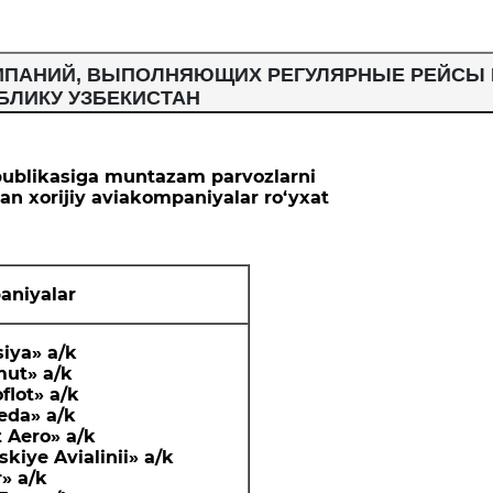
МПАНИЙ, ВЫПОЛНЯЮЩИХ РЕГУЛЯРНЫЕ РЕЙСЫ 
БЛИКУ УЗБЕКИСТАН
publikasiga muntazam parvozlarni
n xorijiy aviakompaniyalar ro‘yxat
aniyalar
siya»
a
/k
mut»
a
/k
flot»
a
/k
eda
»
a
/k
t Aero
»
a
/k
skiye Avialinii
»
a
/k
r
»
a
/k