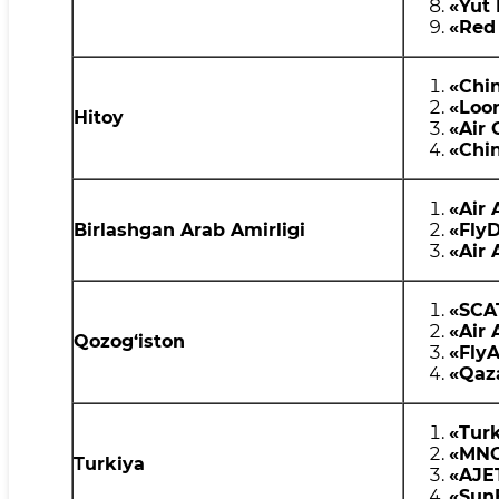
«
Yut 
«
Red
«Chin
«
Loon
Hitoy
«
Air 
«Chin
«Air 
Birlashgan Arab Amirligi
«
Fly
«Air 
«
SCA
«
Air 
Qozog‘iston
«Fly
«
Qaz
«
Turk
«
MNG
Turkiya
«
AJET
«Sun