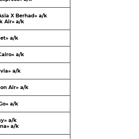
Asia X Berhad»
a
/
k
k Air
»
a
/k
et»
a
/
k
Cairo»
a
/k
via
»
a
/k
on Air
»
a
/k
Go»
a
/k
ay»
a
/k
ana»
a
/k