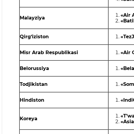
«Air 
Malayziya
«
Bati
Qirg‘iziston
«TezJ
Misr Arab Respublikasi
«Air 
Belorussiya
«
Bela
Todjikistan
«
Som
Hindiston
«Indi
«T’w
Koreya
«Asi