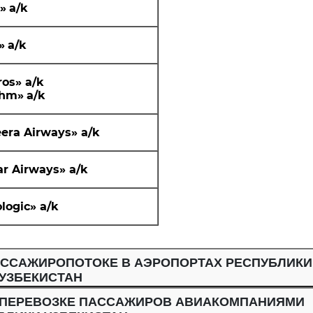
»
a
/k
»
a
/k
ros»
a
/k
shm»
a
/k
eera Airways
»
a
/k
ar Airways»
a
/k
logic
»
a
/k
АССАЖИРОПОТОКЕ В АЭРОПОРТАХ РЕСПУБЛИКИ
УЗБЕКИСТАН
КЕ ПАССАЖИРОВ АВИАКОМПАНИЯМИ