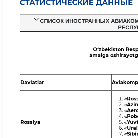
СТАТИСТИЧЕСКИЕ ДАННЫЕ
СПИСОК ИНОСТРАННЫХ АВИАКО
РЕСПУ
O‘zbekiston Res
amalga oshirayotga
Davlatlar
Aviakomp
«Ros
«Azi
«Aero
«
Pob
Rossiya
«
Yuv
«
Ural
«
Sibi