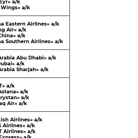
Eyr
»
a
/k
 Wings
»
a
/k
a Eastern Airlines»
a
/k
g Air
»
a
/k
China
»
a
/k
a Southern Airlines»
a
/
k
Arabia Abu Dhabi»
a
/
k
Dubai
»
a
/k
Arabia Sharjah»
a
/
k
T
»
a
/k
Astana
»
a
/k
Arystan»
a
/k
aq Air
»
a
/k
ish Airlines
»
a
/k
 Airlines
»
a
/k
 Airlines
»
a
/k
Express»
a
/k