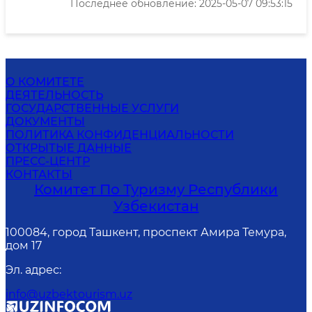
Последнее обновление: 2025-05-07 09:53:15
О КОМИТЕТЕ
ДЕЯТЕЛЬНОСТЬ
ГОСУДАРСТВЕННЫЕ УСЛУГИ
ДОКУМЕНТЫ
ПОЛИТИКА КОНФИДЕНЦИАЛЬНОСТИ
ОТКРЫТЫЕ ДАННЫЕ
ПРЕСС-ЦЕНТР
КОНТАКТЫ
Комитет По Туризму Республики
Узбекистан
100084, город Ташкент, проспект Амира Темура,
дом 17
Эл. адрес
:
info@uzbektourism.uz