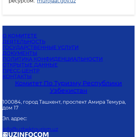
ресурсом.
murojaat.gov.uz
О КОМИТЕТЕ
ДЕЯТЕЛЬНОСТЬ
ГОСУДАРСТВЕННЫЕ УСЛУГИ
ДОКУМЕНТЫ
ПОЛИТИКА КОНФИДЕНЦИАЛЬНОСТИ
ОТКРЫТЫЕ ДАННЫЕ
ПРЕСС-ЦЕНТР
КОНТАКТЫ
Комитет По Туризму Республики
Узбекистан
100084, город Ташкент, проспект Амира Темура,
дом 17
Эл. адрес
:
info@uzbektourism.uz