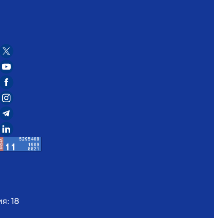
ия:
18