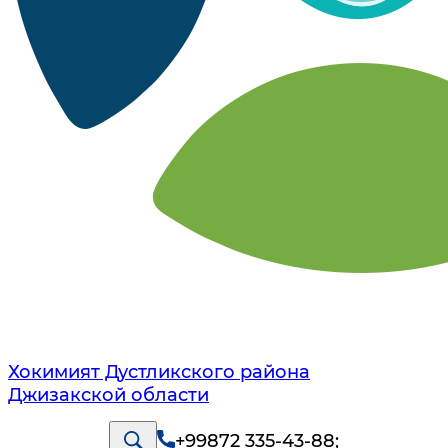
Хокимият Дустликского района
Джизакской области
+99872 335-43-88
;