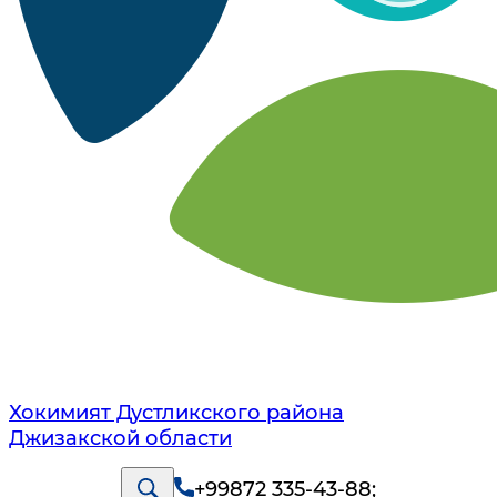
Хокимият Дустликского района
Джизакской области
+99872 335-43-88
;