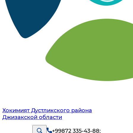
Хокимият Дустликского района
Джизакской области
+99872 335-43-88
;