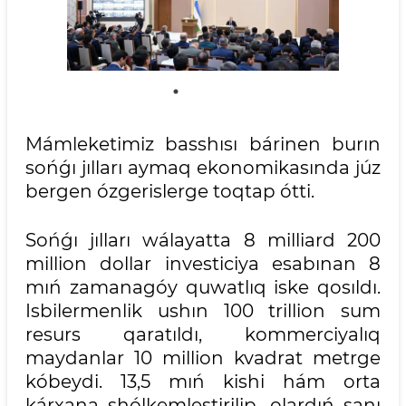
Mámleketimiz basshısı bárinen burın
sońǵı jılları aymaq ekonomikasında júz
bergen ózgerislerge toqtap ótti.
Sońǵı jılları wálayatta 8 milliard 200
million dollar investiciya esabınan 8
mıń zamanagóy quwatlıq iske qosıldı.
Isbilermenlik ushın 100 trillion sum
resurs qaratıldı, kommerciyalıq
maydanlar 10 million kvadrat metrge
kóbeydi. 13,5 mıń kishi hám orta
kárxana shólkemlestirilip, olardıń sanı