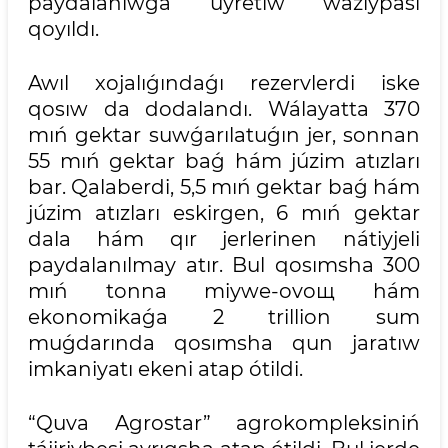
paydalanıwǵa úyretiw wazıypası
qoyıldı.
Awıl xojalıǵındaǵı rezervlerdi iske
qosıw da dodalandı. Wálayatta 370
mıń gektar suwǵarılatuǵın jer, sonnan
55 mıń gektar baǵ hám júzim atızları
bar. Qalaberdi, 5,5 mıń gektar baǵ hám
júzim atızları eskirgen, 6 mıń gektar
dala hám qır jerlerinen nátiyjeli
paydalanılmay atır. Bul qosımsha 300
mıń tonna miywe-ovoщ hám
ekonomikaǵa 2 trillion sum
muǵdarında qosımsha qun jaratıw
imkaniyatı ekeni atap ótildi.
“Quva Agrostar” agrokompleksiniń