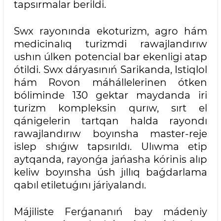
tapsırmalar berildi.
Swx rayonında ekoturizm, agro hám
medicinalıq turizmdi rawajlandırıw
ushın úlken potencial bar ekenligi atap
ótildi. Swx dáryasınıń Sarikanda, Istiqlol
hám Rovon máhállelerinen ótken
bóliminde 130 gektar maydanda iri
turizm kompleksin qurıw, sırt el
qánigelerin tartqan halda rayondı
rawajlandırıw boyınsha master-reje
islep shıǵıw tapsırıldı. Ulıwma etip
aytqanda, rayonǵa jańasha kórinis alıp
keliw boyınsha úsh jıllıq baǵdarlama
qabıl etiletuǵını járiyalandı.
Májiliste Ferǵananıń bay mádeniy