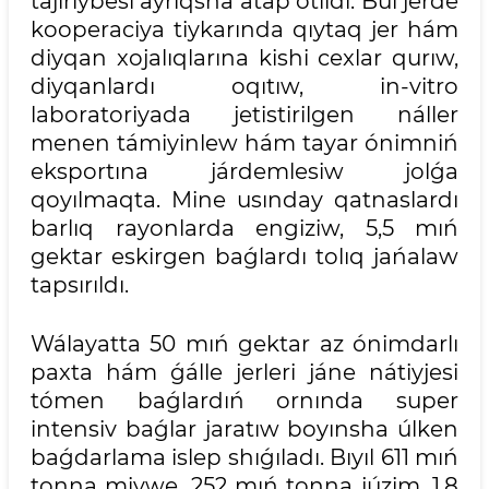
tájiriybesi ayrıqsha atap ótildi. Bul jerde
kooperaciya tiykarında qıytaq jer hám
diyqan xojalıqlarına kishi cexlar qurıw,
diyqanlardı oqıtıw, in-vitro
laboratoriyada jetistirilgen náller
menen támiyinlew hám tayar ónimniń
eksportına járdemlesiw jolǵa
qoyılmaqta. Mine usınday qatnaslardı
barlıq rayonlarda engiziw, 5,5 mıń
gektar eskirgen baǵlardı tolıq jańalaw
tapsırıldı.
Wálayatta 50 mıń gektar az ónimdarlı
paxta hám ǵálle jerleri jáne nátiyjesi
tómen baǵlardıń ornında super
intensiv baǵlar jaratıw boyınsha úlken
baǵdarlama islep shıǵıladı. Bıyıl 611 mıń
tonna miywe, 252 mıń tonna júzim, 1,8