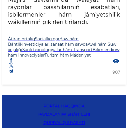
rayonlar basshılarınıń esabatları,
isbilermenler hám jámiyetshilik
wákilleriniń pikirleri tıńlandı.
Átirap-ortalıq
Sociallıq qorǵaw hám
Bántlik
Investiciyalar, sanaat hám sawda
Awıl hám Suw
xojalıǵı
Sanlı texnologiyalar hám Transport
Bilimlendiriw
hám Innovaciyalar
Turizm hám Mádeniyat
907
PORTAL HAQQINDA
PAYDALANIW SHÁRTLERI
QUPIYALIQ SIYASATI