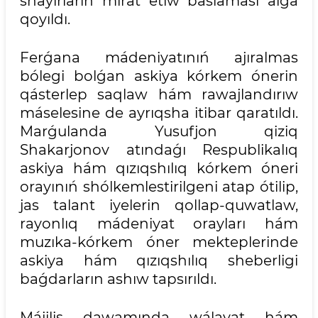
shayırların mirát etiw baslaması alǵa
qoyıldı.
Ferǵana mádeniyatınıń ajıralmas
bólegi bolǵan askiya kórkem ónerin
qásterlep saqlaw hám rawajlandırıw
máselesine de ayrıqsha itibar qaratıldı.
Marǵulanda Yusufjon qiziq
Shakarjonov atındaǵı Respublikalıq
askiya hám qızıqshılıq kórkem óneri
orayınıń shólkemlestirilgeni atap ótilip,
jas talant iyelerin qollap-quwatlaw,
rayonlıq mádeniyat orayları hám
muzıka-kórkem óner mekteplerinde
askiya hám qızıqshılıq sheberligi
baǵdarların ashıw tapsırıldı.
Májilis dawamında wálayat hám