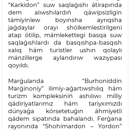
“Karkidon” suw saqlaǵıshı átirapında
dem alıwshılardıń qáwipsizligin
támiyinlew boyınsha ayrıqsha
jaǵdaylar orayı shólkemlestirilgeni
atap ótilip, mámlekettegi basqa suw
saqlaǵıshlardı da basqıshpa-basqısh
xalıq hám turistler ushın qolaylı
mánzillerge aylandırıw wazıypası
qoyıldı.
Marǵulanda “Burhoniddin
Marǵinoniy” ilimiy-aǵartıwshılıq hám
turizm kompleksiniń ashılıwı milliy
qádiriyatlarımız hám tariyxımızdı
dúnyaǵa kórsetetuǵın áhmiyetli
qádem sıpatında bahalandı. Ferǵana
rayonında “Shohimardon – Yordon”