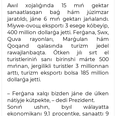
Awıl xojalıǵında 15 mıń gektar
sanaatlasqan baǵ hám júzimzar
jaratıldı, jáne 6 mıń gektarı jańalandı.
Miywe-ovoщ eksportı 3 esege kóbeyip,
400 million dollarǵa jetti. Ferǵana, Swx,
Quva rayonları, Marǵulan hám
Qoqand qalasında turizm jedel
rawajlanbaqta. Ótken jılı sırt el
turistleriniń sanı birinshi márte 500
mıńnan, jergilikli turistler 3 millionnan
arttı, turizm eksportı bolsa 185 million
dollarǵa jetti.
– Ferǵana xalqı bizden jáne de úlken
nátiyje kútpekte, – dedi Prezident.
Sonıń ushın, bıyıl wálayatta
ekonomikanı 9,1 procentke, sanaattı 9