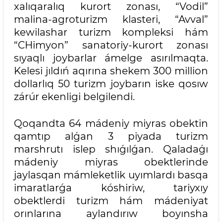
xalıqaralıq kurort zonası, “Vodil”
malina-agroturizm klasteri, “Avval”
kewilashar turizm kompleksi hám
“CHimyon” sanatoriy-kurort zonası
sıyaqlı joybarlar ámelge asırılmaqta.
Kelesi jıldıń aqırına shekem 300 million
dollarlıq 50 turizm joybarın iske qosıw
zárúr ekenligi belgilendi.
Qoqandta 64 mádeniy miyras obektin
qamtıp alǵan 3 piyada turizm
marshrutı islep shıǵılǵan. Qaladaǵı
mádeniy miyras obektlerinde
jaylasqan mámleketlik uyımlardı basqa
imaratlarǵa kóshiriw, tariyxıy
obektlerdi turizm hám mádeniyat
orınlarına aylandırıw boyınsha