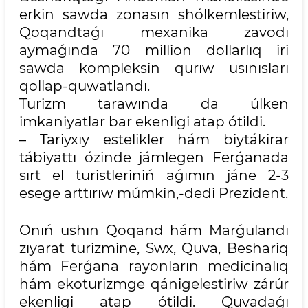
erkin sawda zonasın shólkemlestiriw,
Qoqandtaǵı mexanika zavodı
aymaǵında 70 million dollarlıq iri
sawda kompleksin qurıw usınısları
qollap-quwatlandı.
Turizm tarawında da úlken
imkaniyatlar bar ekenligi atap ótildi.
– Tariyxıy estelikler hám biytákirar
tábiyattı ózinde jámlegen Ferǵanada
sırt el turistleriniń aǵımın jáne 2-3
esege arttırıw múmkin,-dedi Prezident.
Onıń ushın Qoqand hám Marǵulandı
zıyarat turizmine, Swx, Quva, Beshariq
hám Ferǵana rayonların medicinalıq
hám ekoturizmge qánigelestiriw zárúr
ekenligi atap ótildi. Quvadaǵı