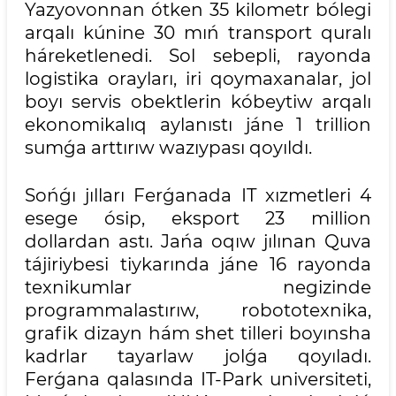
Yazyovonnan ótken 35 kilometr bólegi
arqalı kúnine 30 mıń transport quralı
háreketlenedi. Sol sebepli, rayonda
logistika orayları, iri qoymaxanalar, jol
boyı servis obektlerin kóbeytiw arqalı
ekonomikalıq aylanıstı jáne 1 trillion
sumǵa arttırıw wazıypası qoyıldı.
Sońǵı jılları Ferǵanada IT xızmetleri 4
esege ósip, eksport 23 million
dollardan astı. Jańa oqıw jılınan Quva
tájiriybesi tiykarında jáne 16 rayonda
texnikumlar negizinde
programmalastırıw, robototexnika,
grafik dizayn hám shet tilleri boyınsha
kadrlar tayarlaw jolǵa qoyıladı.
Ferǵana qalasında IT-Park universiteti,