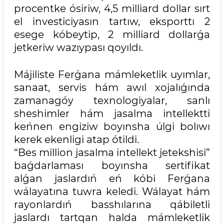
procentke ósiriw, 4,5 milliard dollar sırt
el investiciyasın tartıw, eksporttı 2
esege kóbeytip, 2 milliard dollarǵa
jetkeriw wazıypası qoyıldı.
Májiliste Ferǵana mámleketlik uyımlar,
sanaat, servis hám awıl xojalıǵında
zamanagóy texnologiyalar, sanlı
sheshimler hám jasalma intellektti
keńnen engiziw boyınsha úlgi bolıwı
kerek ekenligi atap ótildi.
“Bes million jasalma intellekt jetekshisi”
baǵdarlaması boyınsha sertifikat
alǵan jaslardıń eń kóbi Ferǵana
wálayatına tuwra keledi. Wálayat hám
rayonlardıń basshılarına qábiletli
jaslardı tartqan halda mámleketlik