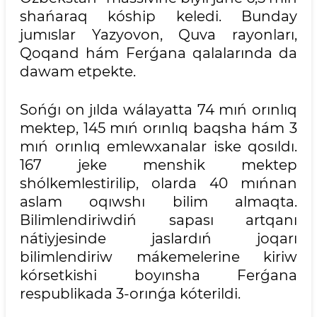
shańaraq kóship keledi. Bunday
jumıslar Yazyovon, Quva rayonları,
Qoqand hám Ferǵana qalalarında da
dawam etpekte.
Sońǵı on jılda wálayatta 74 mıń orınlıq
mektep, 145 mıń orınlıq baqsha hám 3
mıń orınlıq emlewxanalar iske qosıldı.
167 jeke menshik mektep
shólkemlestirilip, olarda 40 mıńnan
aslam oqıwshı bilim almaqta.
Bilimlendiriwdiń sapası artqanı
nátiyjesinde jaslardıń joqarı
bilimlendiriw mákemelerine kiriw
kórsetkishi boyınsha Ferǵana
respublikada 3-orınǵa kóterildi.