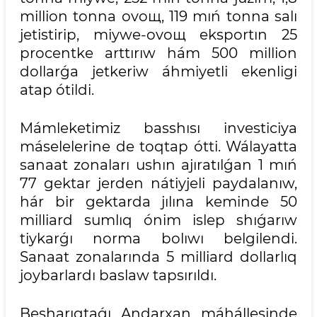
million tonna ovoщ, 119 mıń tonna salı
jetistirip, miywe-ovoщ eksportın 25
procentke arttırıw hám 500 million
dollarǵa jetkeriw áhmiyetli ekenligi
atap ótildi.
Mámleketimiz basshısı investiciya
máselelerine de toqtap ótti. Wálayatta
sanaat zonaları ushın ajıratılǵan 1 mıń
77 gektar jerden nátiyjeli paydalanıw,
hár bir gektarda jılına keminde 50
milliard sumlıq ónim islep shıǵarıw
tiykarǵı norma bolıwı belgilendi.
Sanaat zonalarında 5 milliard dollarlıq
joybarlardı baslaw tapsırıldı.
Besharıqtaǵı Andarxan máhállesinde