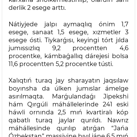
derlik 2 esege arttı.
Nátiyjede jalpı aymaqlıq ónim 1,7
esege, sanaat 1,5 esege, xızmetler 3
esege ósti. Tiykarǵısı, keyingi tórt jılda
jumıssızlıq 9,2 procentten 4,6
procentke, kámbaǵallıq dárejesi bolsa
11,6 procentten 5,2 procentke tústi.
Xalıqtıń turaq jay sharayatın jaqsılaw
boyınsha da úlken jumıslar ámelge
asırılmaqta. Marǵulandaǵı Jipekshi
hám Qırgúli máhállelerinde 241 eski
háwli ornında 2,5 mıń kvartiralı kóp
qabatlı turaq jaylar qurıldı. Nawrız
máhállesinde qurılıp atırǵan “Jańa
Ózbekstan” massivine bıyıl jáne 6,5 mıń