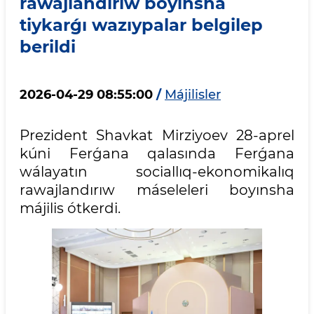
rawajlandırıw boyınsha
tiykarǵı wazıypalar belgilep
berildi
2026-04-29 08:55:00
/
Májilisler
Prezident Shavkat Mirziyoev 28-aprel
kúni Ferǵana qalasında Ferǵana
wálayatın sociallıq-ekonomikalıq
rawajlandırıw máseleleri boyınsha
májilis ótkerdi.