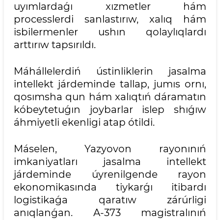
uyımlardaǵı xızmetler hám
processlerdi sanlastırıw, xalıq hám
isbilermenler ushın qolaylıqlardı
arttırıw tapsırıldı.
Máhállelerdiń ústinliklerin jasalma
intellekt járdeminde tallap, jumıs ornı,
qosımsha qun hám xalıqtıń dáramatın
kóbeytetuǵın joybarlar islep shıǵıw
áhmiyetli ekenligi atap ótildi.
Máselen, Yazyovon rayonınıń
imkaniyatları jasalma intellekt
járdeminde úyrenilgende rayon
ekonomikasında tiykarǵı itibardı
logistikaǵa qaratıw zárúrligi
anıqlanǵan. A-373 magistralınıń