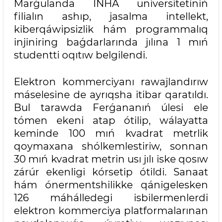
Marǵulanda INHA universitetiniń
filialın ashıp, jasalma intellekt,
kiberqáwipsizlik hám programmalıq
injiniring baǵdarlarında jılına 1 mıń
studentti oqıtıw belgilendi.
Elektron kommerciyanı rawajlandırıw
máselesine de ayrıqsha itibar qaratıldı.
Bul tarawda Ferǵananıń úlesi ele
tómen ekeni atap ótilip, wálayatta
keminde 100 mıń kvadrat metrlik
qoymaxana shólkemlestiriw, sonnan
30 mıń kvadrat metrin usı jılı iske qosıw
zárúr ekenligi kórsetip ótildi. Sanaat
hám ónermentshilikke qánigelesken
126 máhálledegi isbilermenlerdi
elektron kommerciya platformalarınan