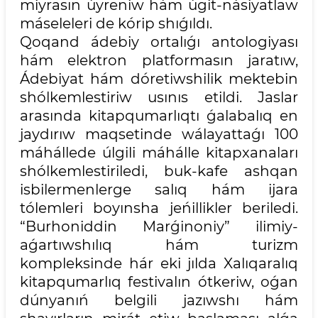
miyrasın úyreniw hám úgit-násiyatlaw
máseleleri de kórip shıǵıldı.
Qoqand ádebiy ortalıǵı antologiyası
hám elektron platformasın jaratıw,
Ádebiyat hám dóretiwshilik mektebin
shólkemlestiriw usınıs etildi. Jaslar
arasında kitapqumarlıqtı ǵalabalıq en
jaydırıw maqsetinde wálayattaǵı 100
máhállede úlgili máhálle kitapxanaları
shólkemlestiriledi, buk-kafe ashqan
isbilermenlerge salıq hám ijara
tólemleri boyınsha jeńillikler beriledi.
“Burhoniddin Marǵinoniy” ilimiy-
aǵartıwshılıq hám turizm
kompleksinde hár eki jılda Xalıqaralıq
kitapqumarlıq festivalın ótkeriw, oǵan
dúnyanıń belgili jazıwshı hám