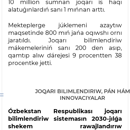
10 million sumnan joqarı is haqı
alatuǵınlardıń sanı 1 mıńnan arttı.
Mekteplerge júklemeni azaytıw
maqsetinde 800 mıń jańa oqıwshı ornı
jaratıldı. Joqarı bilimlendiriw
mákemeleriniń sanı 200 den asıp,
qamtıp alıw dárejesi 9 procentten 38
procentke jetti.
JOQARI BILIMLENDIRIW, PÁN HÁM
INNOVACIYALAR
Ózbekstan Respublikası joqarı
bilimlendiriw sistemasın 2030-jılǵa
shekem rawajlandırıw