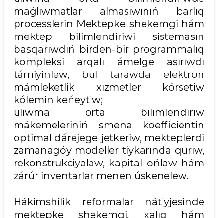
maǵlıwmatlar almasıwınıń barlıq
processlerin Mektepke shekemgi hám
mektep bilimlendiriwi sistemasın
basqarıwdıń birden-bir programmalıq
kompleksi arqalı ámelge asırıwdı
támiyinlew, bul tarawda elektron
mámleketlik xızmetler kórsetiw
kólemin keńeytiw;
ulıwma orta bilimlendiriw
mákemeleriniń smena koefficientin
optimal dárejege jetkeriw, mekteplerdi
zamanagóy modeller tiykarında qurıw,
rekonstrukciyalaw, kapital ońlaw hám
zárúr inventarlar menen úskenelew.
Hákimshilik reformalar nátiyjesinde
mektepke shekemgi, xalıq hám