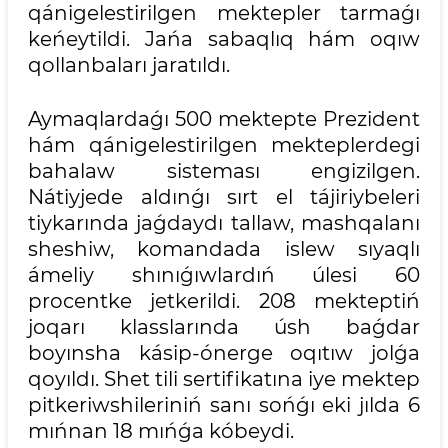
qánigelestirilgen mektepler tarmaǵı
keńeytildi. Jańa sabaqlıq hám oqıw
qollanbaları jaratıldı.
Aymaqlardaǵı 500 mektepte Prezident
hám qánigelestirilgen mekteplerdegi
bahalaw sisteması engizilgen.
Nátiyjede aldınǵı sırt el tájiriybeleri
tiykarında jaǵdaydı tallaw, mashqalanı
sheshiw, komandada islew sıyaqlı
ámeliy shınıǵıwlardıń úlesi 60
procentke jetkerildi. 208 mekteptiń
joqarı klasslarında úsh baǵdar
boyınsha kásip-ónerge oqıtıw jolǵa
qoyıldı. Shet tili sertifikatına iye mektep
pitkeriwshileriniń sanı sońǵı eki jılda 6
mıńnan 18 mıńǵa kóbeydi.