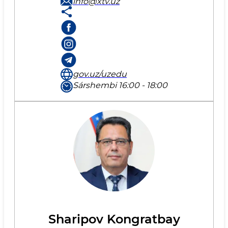
info@xtv.uz
gov.uz/uzedu
Sárshembi 16:00 - 18:00
Sharipov Kongratbay