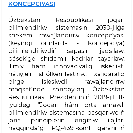
KONCEPCIYASÍ
Ózbekstan Respublikası joqarı
bilimlendiriw sistemasın 2030-jılǵa
shekem rawajlandırıw koncepciyası
(keyingi orınlarda - Koncepciya)
bilimlendiriwdiń sapasın jaqsılaw,
básekige shıdamlı kadrlar tayarlaw,
ilimiy hám innovaciyalıq iskerlikti
nátiyjeli shólkemlestiriw, xalıqaralıq
birge islesiwdi rawajlandırıw
maqsetinde, sonday-aq, Ózbekstan
Respublikası Prezidentiniń 2019-jıl 11-
iyuldegi "Joqarı hám orta arnawlı
bilimlendiriw sistemasına basqarıwdıń
jańa principlerin engiziw ilajları
haqqında"ǵı PQ-4391-sanlı qararınıń