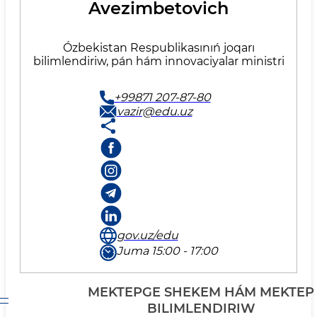
Avezimbetovich
Ózbekistan Respublikasınıń joqarı
bilimlendiriw, pán hám innovaciyalar ministri
+99871 207-87-80
vazir@edu.uz
gov.uz/edu
Juma 15:00 - 17:00
MEKTEPGE SHEKEM HÁM MEKTEP
BILIMLENDIRIW