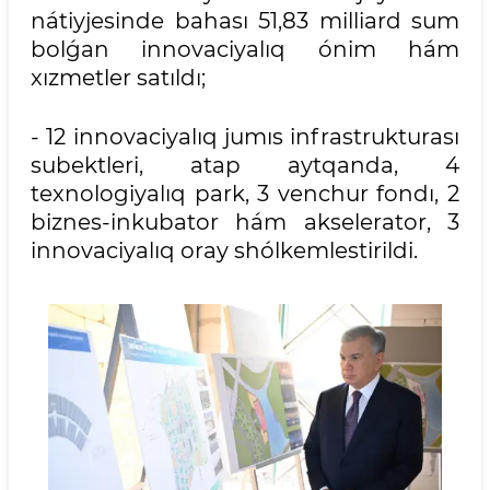
nátiyjesinde bahası 51,83 milliard sum
bolǵan innovaciyalıq ónim hám
xızmetler satıldı;
- 12 innovaciyalıq jumıs infrastrukturası
subektleri, atap aytqanda, 4
texnologiyalıq park, 3 venchur fondı, 2
biznes-inkubator hám akselerator, 3
innovaciyalıq oray shólkemlestirildi.