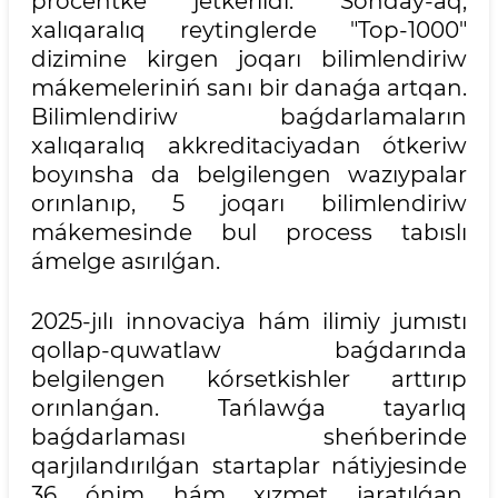
procentke jetkerildi. Sonday-aq,
xalıqaralıq reytinglerde "Top-1000"
dizimine kirgen joqarı bilimlendiriw
mákemeleriniń sanı bir danaǵa artqan.
Bilimlendiriw baǵdarlamaların
xalıqaralıq akkreditaciyadan ótkeriw
boyınsha da belgilengen wazıypalar
orınlanıp, 5 joqarı bilimlendiriw
mákemesinde bul process tabıslı
ámelge asırılǵan.
2025-jılı innovaciya hám ilimiy jumıstı
qollap-quwatlaw baǵdarında
belgilengen kórsetkishler arttırıp
orınlanǵan. Tańlawǵa tayarlıq
baǵdarlaması sheńberinde
qarjılandırılǵan startaplar nátiyjesinde
36 ónim hám xızmet jaratılǵan.