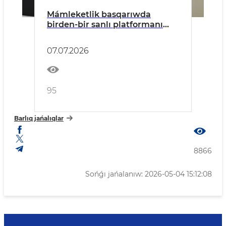
Mámleketlik basqarıwda
birden-bir sanlı platformanı
engiziw ilajları kórip shıǵıldı
07.07.2026
95
Barlıq jańalıqlar
8866
Sońǵı jańalanıw: 2026-05-04 15:12:08