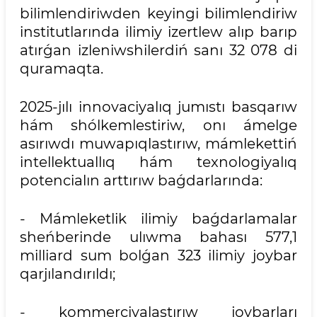
bilimlendiriwden keyingi bilimlendiriw
institutlarında ilimiy izertlew alıp barıp
atırǵan izleniwshilerdiń sanı 32 078 di
quramaqta.
2025-jılı innovaciyalıq jumıstı basqarıw
hám shólkemlestiriw, onı ámelge
asırıwdı muwapıqlastırıw, mámlekettiń
intellektuallıq hám texnologiyalıq
potencialın arttırıw baǵdarlarında:
- Mámleketlik ilimiy baǵdarlamalar
sheńberinde ulıwma bahası 577,1
milliard sum bolǵan 323 ilimiy joybar
qarjılandırıldı;
- kommerciyalastırıw joybarları