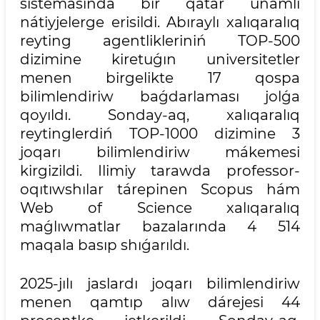
sistemasında bir qatar unamlı
nátiyjelerge erisildi. Abıraylı xalıqaralıq
reyting agentlikleriniń TOP-500
dizimine kiretuǵın universitetler
menen birgelikte 17 qospa
bilimlendiriw baǵdarlaması jolǵa
qoyıldı. Sonday-aq, xalıqaralıq
reytinglerdiń TOP-1000 dizimine 3
joqarı bilimlendiriw mákemesi
kirgizildi. Ilimiy tarawda professor-
oqıtıwshılar tárepinen Scopus hám
Web of Science xalıqaralıq
maǵlıwmatlar bazalarında 4 514
maqala basıp shıǵarıldı.
2025-jılı jaslardı joqarı bilimlendiriw
menen qamtıp alıw dárejesi 44