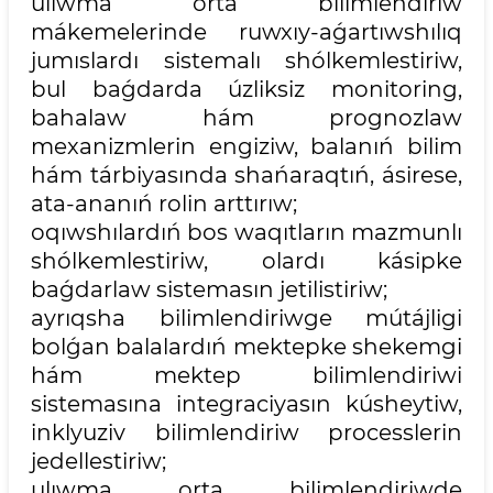
ulıwma orta bilimlendiriw
mákemelerinde ruwxıy-aǵartıwshılıq
jumıslardı sistemalı shólkemlestiriw,
bul baǵdarda úzliksiz monitoring,
bahalaw hám prognozlaw
mexanizmlerin engiziw, balanıń bilim
hám tárbiyasında shańaraqtıń, ásirese,
ata-ananıń rolin arttırıw;
oqıwshılardıń bos waqıtların mazmunlı
shólkemlestiriw, olardı kásipke
baǵdarlaw sistemasın jetilistiriw;
ayrıqsha bilimlendiriwge mútájligi
bolǵan balalardıń mektepke shekemgi
hám mektep bilimlendiriwi
sistemasına integraciyasın kúsheytiw,
inklyuziv bilimlendiriw processlerin
jedellestiriw;
ulıwma orta bilimlendiriwde