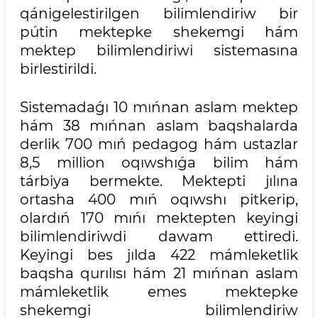
qánigelestirilgen bilimlendiriw bir
pútin mektepke shekemgi hám
mektep bilimlendiriwi sistemasına
birlestirildi.
Sistemadaǵı 10 mıńnan aslam mektep
hám 38 mıńnan aslam baqshalarda
derlik 700 mıń pedagog hám ustazlar
8,5 million oqıwshıǵa bilim hám
tárbiya bermekte. Mektepti jılına
ortasha 400 mıń oqıwshı pitkerip,
olardıń 170 mıńı mektepten keyingi
bilimlendiriwdi dawam ettiredi.
Keyingi bes jılda 422 mámleketlik
baqsha qurılısı hám 21 mıńnan aslam
mámleketlik emes mektepke
shekemgi bilimlendiriw