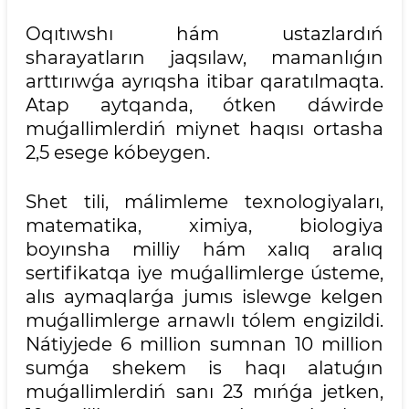
Oqıtıwshı hám ustazlardıń
sharayatların jaqsılaw, mamanlıǵın
arttırıwǵa ayrıqsha itibar qaratılmaqta.
Atap aytqanda, ótken dáwirde
muǵallimlerdiń miynet haqısı ortasha
2,5 esege kóbeygen.
Shet tili, málimleme texnologiyaları,
matematika, ximiya, biologiya
boyınsha milliy hám xalıq aralıq
sertifikatqa iye muǵallimlerge ústeme,
alıs aymaqlarǵa jumıs islewge kelgen
muǵallimlerge arnawlı tólem engizildi.
Nátiyjede 6 million sumnan 10 million
sumǵa shekem is haqı alatuǵın
muǵallimlerdiń sanı 23 mıńǵa jetken,