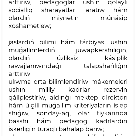
arttırıw, pedagoglar ushın qolaylı
sociallıq sharayatlar jaratıw hám
olardıń miynetin múnásip
xoshametlew;
jaslardıń bilimi hám tárbiyası ushın
muǵallimlerdiń juwapkershiligin,
olardıń úzliksiz kásiplik
rawajlanıwındaǵı talapshańlıǵın
arttırıw;
ulıwma orta bilimlendiriw mákemeleri
ushın milliy kadrlar rezervin
qáliplestiriw, aldınǵı mektep direktorı
hám úlgili muǵallim kriteriyaların islep
shıǵıw, sonday-aq, olar tiykarında
basshı hám pedagog kadrlardıń
iskerligin turaqlı bahalap barıw;