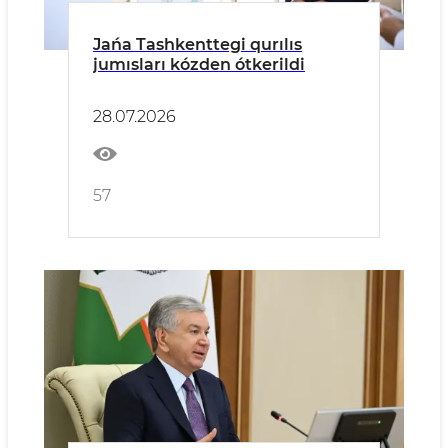
Jańa Tashkenttegi qurılıs
jumısları kózden ótkerildi
28.07.2026
57