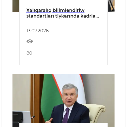
Xalıqaralıq bilimlendiriw
standartları tiykarında kadrlar
tayarlaw boyınsha jańa
qatnaslar prezentaciya etildi
13.07.2026
80