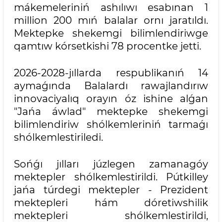
mákemeleriniń ashılıwı esabınan 1
million 200 mıń balalar ornı jaratıldı.
Mektepke shekemgi bilimlendiriwge
qamtıw kórsetkishi 78 procentke jetti.
2026-2028-jıllarda respublikanıń 14
aymaǵında Balalardı rawajlandırıw
innovaciyalıq orayın óz ishine alǵan
"Jańa áwlad" mektepke shekemgi
bilimlendiriw shólkemleriniń tarmaǵı
shólkemlestiriledi.
Sońǵı jılları júzlegen zamanagóy
mektepler shólkemlestirildi. Pútkilley
jańa túrdegi mektepler - Prezident
mektepleri hám dóretiwshilik
mektepleri shólkemlestirildi,