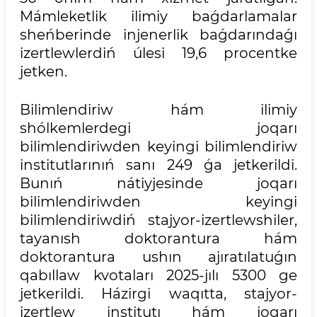
Mámleketlik ilimiy baǵdarlamalar
sheńberinde injenerlik baǵdarındaǵı
izertlewlerdiń úlesi 19,6 procentke
jetken.
Bilimlendiriw hám ilimiy
shólkemlerdegi joqarı
bilimlendiriwden keyingi bilimlendiriw
institutlarınıń sanı 249 ǵa jetkerildi.
Bunıń nátiyjesinde joqarı
bilimlendiriwden keyingi
bilimlendiriwdiń stajyor-izertlewshiler,
tayanısh doktorantura hám
doktorantura ushın ajıratılatuǵın
qabıllaw kvotaları 2025-jılı 5300 ge
jetkerildi. Házirgi waqıtta, stajyor-
izertlew institutı hám joqarı