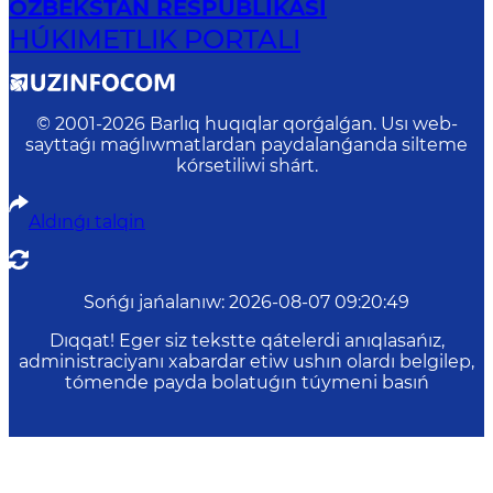
ÓZBEKSTAN RESPUBLIKASI
HÚKIMETLIK PORTALI
© 2001-
2026
Barlıq huqıqlar qorǵalǵan. Usı web-
sayttaǵı maǵlıwmatlardan paydalanǵanda silteme
kórsetiliwi shárt.
Aldınǵı talqin
Sońǵı jańalanıw
:
2026-08-07 09:20:49
Dıqqat! Eger siz tekstte qátelerdi anıqlasańız,
administraciyanı xabardar etiw ushın olardı belgilep,
tómende payda bolatuǵın túymeni basıń