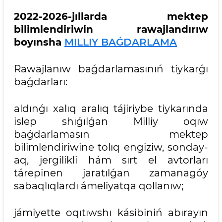
2022-2026-jıllarda mektep
bilimlendiriwin rawajlandırıw
boyınsha
MILLIY BAǴDARLAMA
Rawajlanıw baǵdarlamasınıń tiykarǵı
baǵdarları:
aldınǵı xalıq aralıq tájiriybe tiykarında
islep shıǵılǵan Milliy oqıw
baǵdarlamasın mektep
bilimlendiriwine tolıq engiziw, sonday-
aq, jergilikli hám sırt el avtorları
tárepinen jaratılǵan zamanagóy
sabaqlıqlardı ámeliyatqa qollanıw;
jámiyette oqıtıwshı kásibiniń abırayın