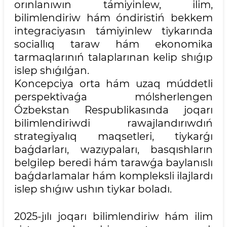
orınlanıwın támiyinlew, ilim,
bilimlendiriw hám óndiristiń bekkem
integraciyasın támiyinlew tiykarında
sociallıq taraw hám ekonomika
tarmaqlarınıń talaplarınan kelip shıǵıp
islep shıǵılǵan.
Koncepciya orta hám uzaq múddetli
perspektivaǵa mólsherlengen
Ózbekstan Respublikasında joqarı
bilimlendiriwdi rawajlandırıwdıń
strategiyalıq maqsetleri, tiykarǵı
baǵdarları, wazıypaları, basqıshların
belgilep beredi hám tarawǵa baylanıslı
baǵdarlamalar hám kompleksli ilajlardı
islep shıǵıw ushın tiykar boladı.
2025-jılı joqarı bilimlendiriw hám ilim