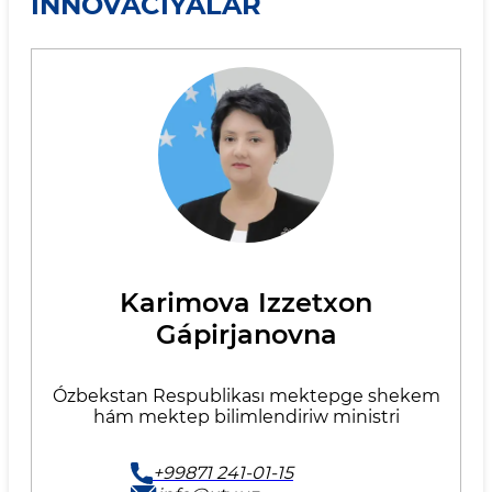
INNOVACIYALAR
Karimova Izzetxon
Gápirjanovna
Ózbekstan Respublikası mektepge shekem
hám mektep bilimlendiriw ministri
+99871 241-01-15