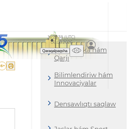
16:23:39 (UTC)
06.08.2026
Ekonomika hám
Qaraqalpaqsha
Qarjı
16
+
Bilimlendiriw hám
Innovaciyalar
Densawlıqtı saqlaw