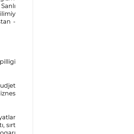
Sanlı
ilimiy
stan -
lligi
udjet
iznes
atlar
, sırt
oqarı