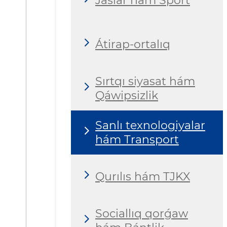
Jaslar hám Sport
Átirap-ortalıq
Sırtqı siyasat hám
Qáwipsizlik
Sanlı texnologiyalar
hám Transport
Qurılıs hám TJKX
Sociallıq qorǵaw