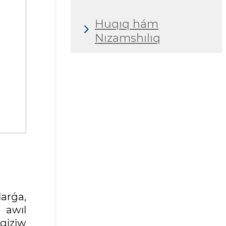
Huqıq hám
Nızamshılıq
arǵa,
 awıl
giziw