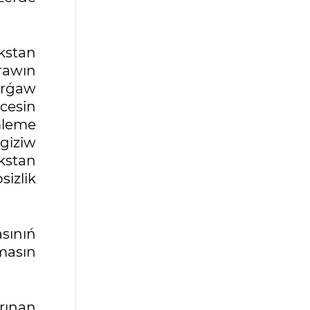
kstan
rawın
orǵaw
cesin
mleme
giziw
kstan
izlik
sınıń
emasın
rınan