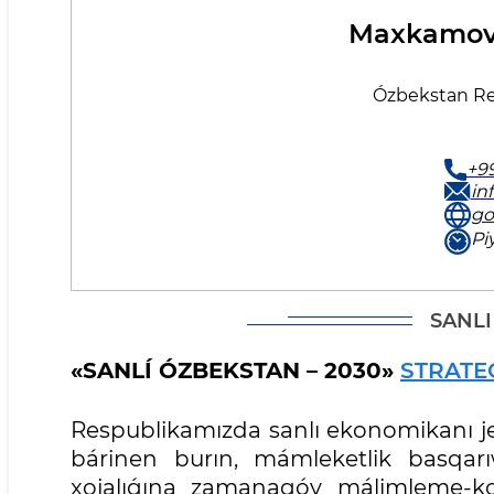
Maxkamov 
Ózbekstan Res
+99
in
go
Pi
SANLI
«SANLÍ ÓZBEKSTAN – 2030»
STRATE
Respublikamızda sanlı ekonomikanı je
bárinen burın, mámleketlik basqarı
xojalıǵına zamanagóy málimleme-ko