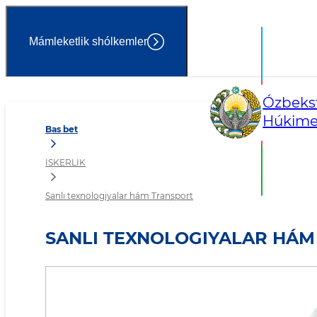
Mámleketlik shólkemler
Sanlı texnologiyalar hám 
Ózbekst
Húkimet
Bas bet
ISKERLIK
Sanlı texnologiyalar hám Transport
SANLI TEXNOLOGIYALAR HÁM