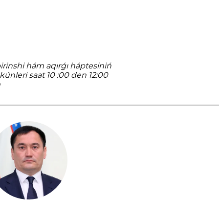
irinshi hám aqırǵı háptesiniń
únleri saat 10 :00 den 12:00
m