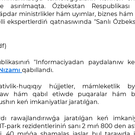
e asırılmaqta. Ózbekstan Respublikası 
ápdar ministrlikler hám uyımlar, biznes hám 
 elli ekspertlerdiń qatnasıwında "Sanlı Ózbek
df)
blikasınıń "Informaciyadan paydalanıw kepi
Nızamı
qabıllandı.
vlik-huqıqıy hújjetler, mámleketlik by
alaw hám qabıl etiwde puqaralar hám b
shın keń imkaniyatlar jaratılǵan.
dı rawajlandırıwǵa jaratılǵan keń imkaniy
IT-park rezidentleriniń sanı 2 mıń 800 den astı
ti. 40 mıńǵa shamalas jaslar bul tarawda j