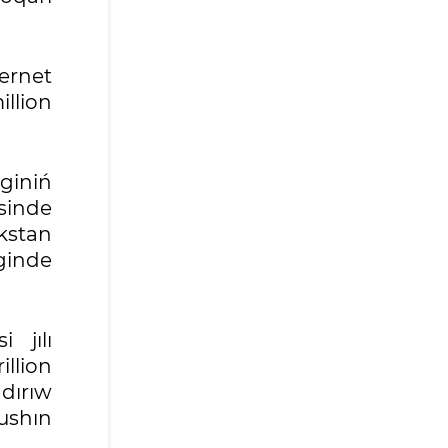
ternet
illion
nginiń
sinde
ekstan
ginde
 jılı
llion
dırıw
 ushın