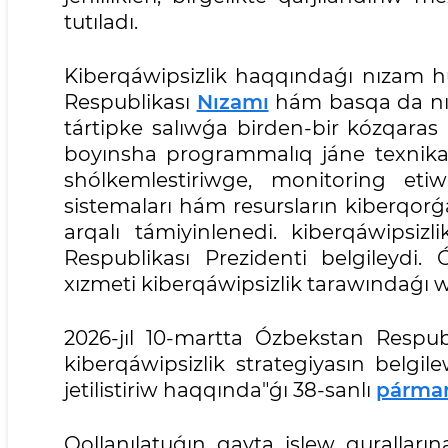
tutıladı.
Kiberqáwipsizlik haqqındaǵı nızam hú
Respublikası
Nızamı
hám basqa da nıza
tártipke salıwǵa birden-bir kózqara
boyınsha programmalıq jáne texnikal
shólkemlestiriwge, monitoring et
sistemaları hám resursların kiberqor
arqalı támiyinlenedi. kiberqáwipsiz
Respublikası Prezidenti belgileydi.
xızmeti kiberqáwipsizlik tarawındaǵı w
2026-jıl 10-martta Ózbekstan Respub
kiberqáwipsizlik strategiyasın belgil
jetilistiriw haqqında"ǵı 38-sanlı
párma
Qollanılatuǵın qayta islew quralları