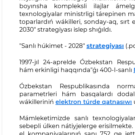
boyınsha kompleksli ilajlar ámelg
texnologiyalar ministrligi tárepinen m
toparlardıń wákilleri, sonday-aq, sırt
2030" strategiyası islep shıǵıldı.
"Sanlı húkimet - 2028"
strategiyası
(.p
1997-jıl 24-aprelde Ózbekstan Respu
hám erkinligi haqqında"ǵı 400-I-sanlı
Ózbekstan Respublikasında normati
parametrleri hám basqalardı dod
wákilleriniń
elektron túrde qatnasıwı
u
Mámleketimizde sanlı texnologiyalar
sebepli úlken nátiyjelerge erisilmekte. 
el kompaniyalarınıń sanı 752 ge jet