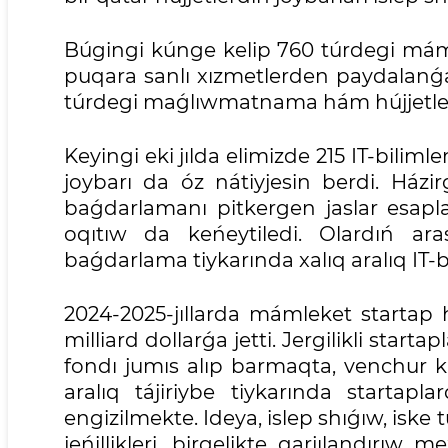
Búgingi kúnge kelip 760 túrdegi mámleke
puqara sanlı xızmetlerden paydalanǵa
túrdegi maǵlıwmatnama hám hújjetler t
Keyingi eki jılda elimizde 215 IT-bilim
joybarı da óz nátiyjesin berdi. Házir
baǵdarlamanı pitkergen jaslar esapla
oqıtıw da keńeytiledi. Olardıń aras
baǵdarlama tiykarında xalıq aralıq IT-
2024-2025-jıllarda mámleket startap
milliard dollarǵa jetti. Jergilikli star
fondı jumıs alıp barmaqta, venchur kap
aralıq tájiriybe tiykarında startapl
engizilmekte. Ideya, islep shıǵıw, iske
jeńillikleri, birgelikte qarjılandırıw