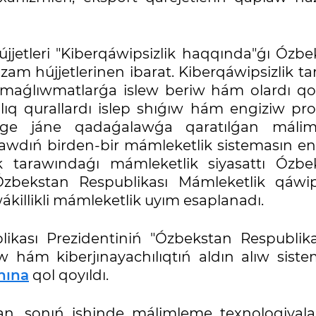
jjetleri "Kiberqáwipsizlik haqqında"ǵı Ózbe
m hújjetlerinen ibarat. Kiberqáwipsizlik ta
s maǵlıwmatlarǵa islew beriw hám olardı q
ıq qurallardı islep shıǵıw hám engiziw pro
iwge jáne qadaǵalawǵa qaratılǵan máli
ǵawdıń birden-bir mámleketlik sistemasın en
lik tarawındaǵı mámleketlik siyasattı Ózbe
 Ózbekstan Respublikası Mámleketlik qáwips
ákillikli mámleketlik uyım esaplanadı.
likası Prezidentiniń "Ózbekstan Respublika
ew hám kiberjınayachılıqtıń aldın alıw sist
nına
qol qoyıldı.
nan, sonıń ishinde málimleme texnologiyala