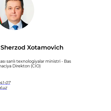
 Sherzod Xotamovich
ı sanlı texnologiyalar ministri - Bas
aciya Direktorı (CIO)
41-07
l.uz