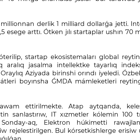
illionnan derlik 1 milliard dollarǵa jetti. In
,5 esege arttı. Ótken jılı startaplar ushın 70 m
erilip, startap ekosistemaları global reyti
ıq aralıq jasalma intellektke tayarlıq indek
Oraylıq Aziyada birinshi orındı iyeledi. Ózb
átleri boyınsha ǴMDA mámleketleri reytin
awam ettirilmekte. Atap aytqanda, kelesi
n sanlastırıw, IT xızmetler kólemin 100 tri
onday-aq, Elektron húkimetti rawajlan
 rejelestirilgen. Bul kórsetkishlerge erisiw
ıǵılǵan.