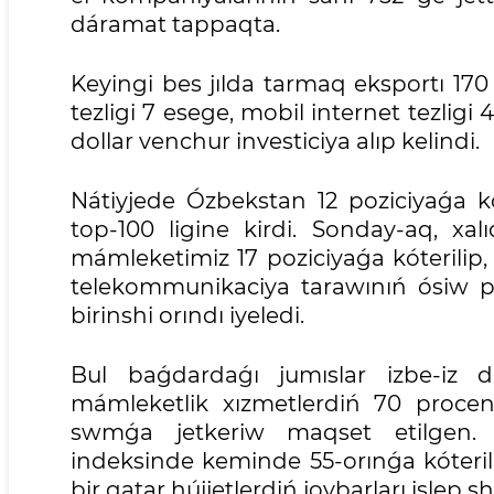
dáramat tappaqta.
Keyingi bes jılda tarmaq eksportı 170 m
tezligi 7 esege, mobil internet tezligi 4
dollar venchur investiciya alıp kelindi.
Nátiyjede Ózbekstan 12 poziciyaǵa kót
top-100 ligine kirdi. Sonday-aq, xal
mámleketimiz 17 poziciyaǵa kóterilip, 
telekommunikaciya tarawınıń ósiw p
birinshi orındı iyeledi.
Bul baǵdardaǵı jumıslar izbe-iz d
mámleketlik xızmetlerdiń 70 procenti
swmǵa jetkeriw maqset etilgen. S
indeksinde keminde 55-orınǵa kóteriliw
bir qatar hújjetlerdiń joybarları islep sh