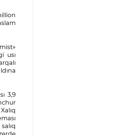
illion
aslam
mmist»
gi usı
rqalı
ldına
ı 3,9
enchur
 Xalıq
eması
 salıq
ázerde