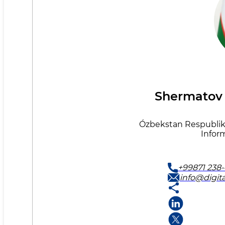
Shermatov
Ózbekstan Respublikas
Inform
+99871 238-
info@digita