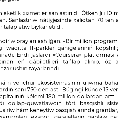
tlik xızmetler sanlastırıldı. Ótken jılı 10 m
n. Sanlastırıw nátiyjesinde xalıqtan 70 ten 
alap etiw biykar etildi.
lendiriw orayları ashılǵan. «Bir million progra
gi waqıtta IT-parkler qánigeleriniń kópshili
nadı. Endi jaslardı «Coursera» platforması a
ınan eń qábiletlileri tańlap alınıp, óz a
bazar ushın tayarlanadı.
 hám venchur ekosistemasınıń ulıwma bahas
taplardıń sanı 750 den astı. Búgingi kúnde 15 v
italınıń kólemi 180 million dollardan arttı.
ardı qollap-quwatlawdıń tórt basqıshlı sist
 túsiriw hám keńeytiw basqıshlarında grantlar,
 mexanizmleri, eksport qárejetlerin qaplaw n