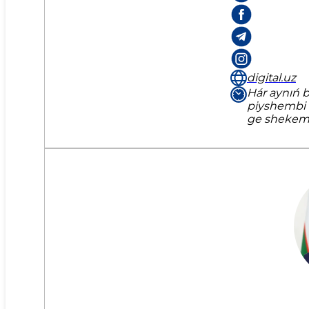
digital.uz
Hár aynıń b
piyshembi k
ge sheke