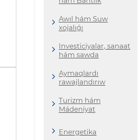
hám Bántlik
Awıl hám Suw
xojalıǵı
Investiciyalar, sanaat
hám sawda
Aymaqlardı
rawajlandırıw
Turizm hám
Mádeniyat
Energetika