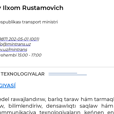
Ilxom Rustamovich
publikası transport ministri
871 202-05-01 (001)
fo@mintrans.uz
v.uz/mintrans
yshembi 15:00 - 17:00
 TEXNOLOGIYALAR
GIYASÍ
del rawajlandırıw, barlıq taraw hám tarmaql
w, bilimlendiriw, densawlıqtı saqlaw hám
mmunikaciya texnologiyaların keńnen en