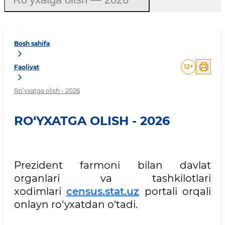
Bosh sahifa
12
+
Faoliyat
Ro‘yxatga olish - 2026
RO‘YXATGA OLISH - 2026
Prezident farmoni bilan davlat
organlari va tashkilotlari
xodimlari
census.stat.uz
portali orqali
onlayn ro‘yxatdan o‘tadi.