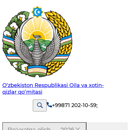
O‘zbekiston Respublikasi Oila va xotin-
qizlar qo‘mitasi
+99871 202-10-59
;
Ro‘yxatga olish — 2026