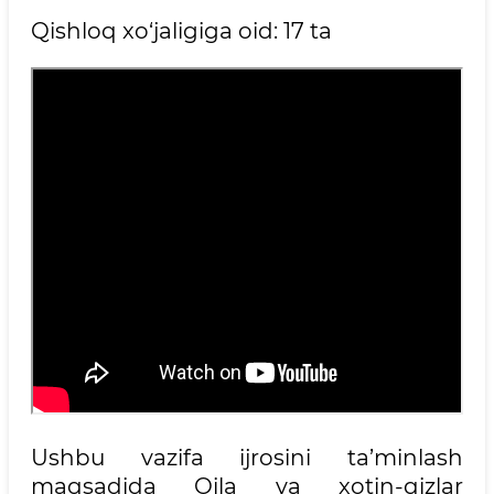
Qishloq xo‘jaligiga oid: 17 ta
Ushbu vazifa ijrosini ta’minlash
maqsadida Oila va xotin-qizlar