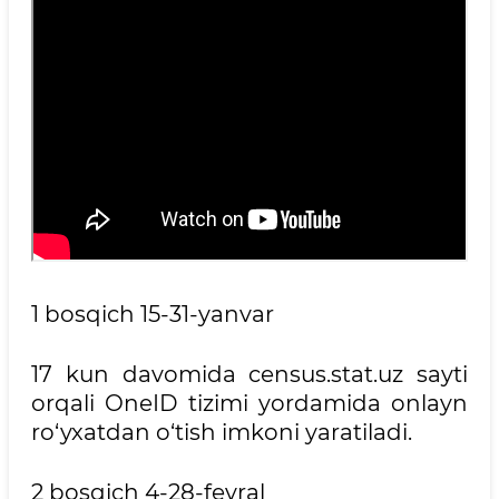
1 bosqich 15-31-yanvar
17 kun davomida census.stat.uz sayti
orqali OneID tizimi yordamida onlayn
ro‘yxatdan o‘tish imkoni yaratiladi.
2 bosqich 4-28-fevral