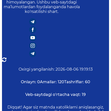
himoyalangan. Ushbu veb-saytdagi
ma’lumotlardan foydalanganda havola
ko‘rsatilishi shart.
Oxirgi yangilanish
:
2026-08-06 19:19:13
Onlayn:
0
Amallar:
120
Tashriflar:
60
Veb-saytdagi o‘rtacha vaqt:
19
Diqqat! Agar siz matnda xatoliklarni aniqlasangiz,