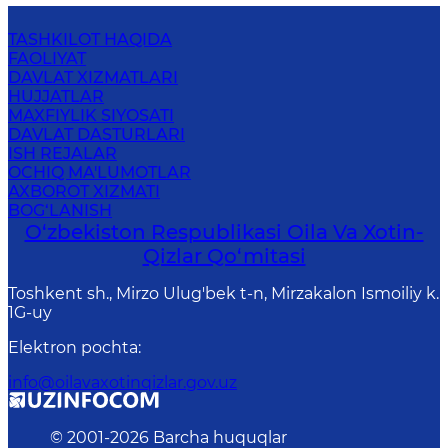
TASHKILOT HAQIDA
FAOLIYAT
DAVLAT XIZMATLARI
HUJJATLAR
MAXFIYLIK SIYOSATI
DAVLAT DASTURLARI
ISH REJALAR
OCHIQ MA'LUMOTLAR
AXBOROT XIZMATI
BOG‘LANISH
O‘zbekiston Respublikasi Oila Va Xotin-
Qizlar Qo‘mitasi
Toshkent sh., Mirzo Ulug'bek t-n, Mirzakalon Ismoiliy k.
1G-uy
Elektron pochta
:
info@oilavaxotinqizlar.gov.uz
© 2001-
2026
Barcha huquqlar