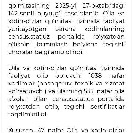
qo‘mitasining 2025-yil 27-oktabrdagi
142-sonli buyrug‘i tasdiqlanib, Oila va
xotin-qizlar qo‘mitasi tizimida faoliyat
yuritayotgan barcha xodimlarning
census.stat.uz portalida ro‘yxatdan
o‘tishini ta’minlash bo‘yicha tegishli
choralar belgilanib olindi.
Oila va xotin-qizlar qo‘mitasi tizimida
faoliyat olib boruvchi 1038 nafar
xodimlar (boshqaruv, texnik va xizmat
ko‘rsatuvchi) va ularning 5181 nafar oila
a’zolari bilan census.stat.uz portalida
ro‘yxatdan o‘tib, tegishli sertifikatlar
taqdim etildi.
Xususan, 47 nafar Oila va xotin-qizlar