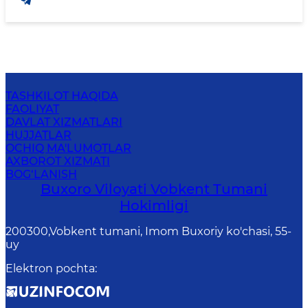
TASHKILOT HAQIDA
FAOLIYAT
DAVLAT XIZMATLARI
HUJJATLAR
OCHIQ MA'LUMOTLAR
AXBOROT XIZMATI
BOG‘LANISH
Buxoro Viloyati Vobkent Tumani
Hokimligi
200300,Vobkent tumani, Imom Buxoriy ko'chasi, 55-
uy
Elektron pochta
: