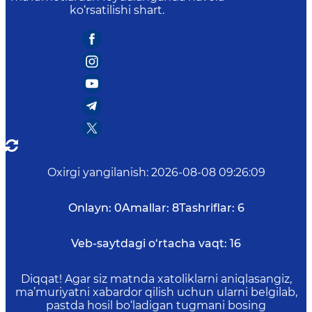
ko‘rsatilishi shart.
Oxirgi yangilanish
:
2026-08-08 09:26:09
Onlayn:
0
Amallar:
8
Tashriflar:
6
Veb-saytdagi o‘rtacha vaqt:
16
Diqqat! Agar siz matnda xatoliklarni aniqlasangiz,
ma’muriyatni xabardor qilish uchun ularni belgilab,
pastda hosil bo‘ladigan tugmani bosing