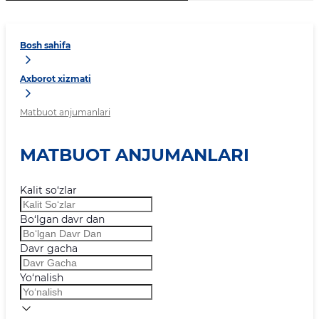
Bosh sahifa
Axborot xizmati
Matbuot anjumanlari
MATBUOT ANJUMANLARI
Kalit so‘zlar
Bo‘lgan davr dan
Davr gacha
Yo‘nalish