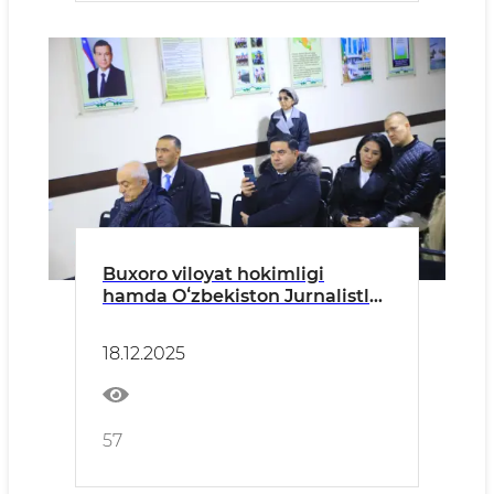
Buxoro viloyat hokimligi
hamda Oʻzbekiston Jurnalistlar
uyushmasi Buxoro viloyati
boʻlimi bilan hamkorlikda
18.12.2025
“Farovon mahalla – kelajak
poydevori” loyihasi doirasida
sohada amalga oshirilayotgan
islohotlardan aholini xabardor
57
qilish maqsadida Vobkent
tuman