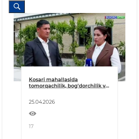
Kosari mahallasida
tomorqachilik, bog'dorchilik va
pillachilik tajribasi Shuhrat
Qurbonov hamda Amon
25.04.2026
Hamroyev xonadonlari
misolida.
17