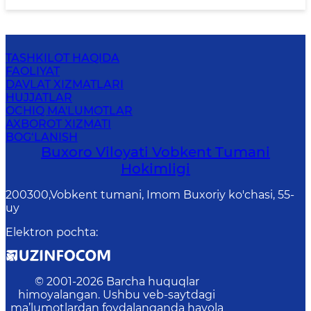
TASHKILOT HAQIDA
FAOLIYAT
DAVLAT XIZMATLARI
HUJJATLAR
OCHIQ MA'LUMOTLAR
AXBOROT XIZMATI
BOG‘LANISH
Buxoro Viloyati Vobkent Tumani
Hokimligi
200300,Vobkent tumani, Imom Buxoriy ko'chasi, 55-
uy
Elektron pochta
:
© 2001-
2026
Barcha huquqlar
himoyalangan. Ushbu veb-saytdagi
ma’lumotlardan foydalanganda havola