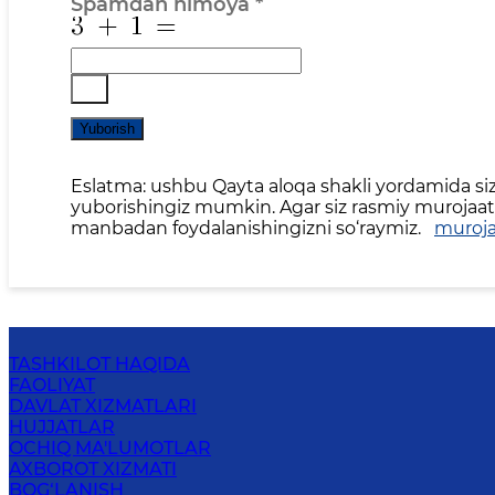
Spamdan himoya
*
Yuborish
Eslatma: ushbu Qayta aloqa shakli yordamida siz 
yuborishingiz mumkin. Agar siz rasmiy murojaat,
manbadan foydalanishingizni so‘raymiz.
muroja
TASHKILOT HAQIDA
FAOLIYAT
DAVLAT XIZMATLARI
HUJJATLAR
OCHIQ MA'LUMOTLAR
AXBOROT XIZMATI
BOG‘LANISH