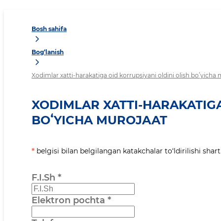
Bosh sahifa
Bog‘lanish
Xodimlar xatti-harakatiga oid korrupsiyani oldini olish boʻyicha
XODIMLAR XATTI-HARAKATIGA
BOʻYICHA MUROJAAT
*
belgisi bilan belgilangan katakchalar to‘ldirilishi shart
F.I.Sh
*
Elektron pochta
*