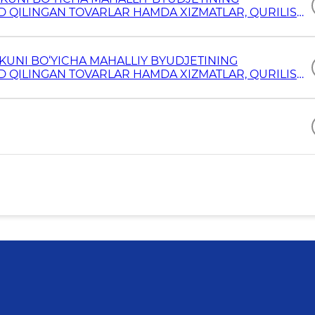
 QILINGAN TOVARLAR HAMDA XIZMATLAR, QURILISH,
HLARI OLIB BORILAYOTGAN OB’YEKTLAR RO‘YXATI,
KUNI BO‘YICHA MAHALLIY BYUDJETINING
 QILINGAN TOVARLAR HAMDA XIZMATLAR, QURILISH,
HLARI OLIB BORILAYOTGAN OB’YEKTLAR RO‘YXATI,