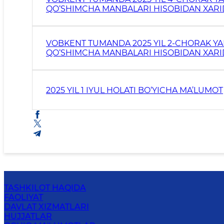
QO‘SHIMCHA MANBALARI HISOBIDAN XARID
REKONSTRUKSIYA QILISH VA TA’MIRLASH IS
SHUNINGDEK QURILIS
VOBKENT TUMANDA 2025 YIL 2-CHORAK YA
QO‘SHIMCHA MANBALARI HISOBIDAN XARID
REKONSTRUKSIYA QILISH VA TA’MIRLASH IS
SHUNINGDEK QURILIS
2025 YIL 1 IYUL HOLATI BO‘YICHA MA’LUMOT
TASHKILOT HAQIDA
FAOLIYAT
DAVLAT XIZMATLARI
HUJJATLAR