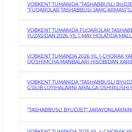
VOBKENT TUMANIDA “TASHABBUSLI BUDJET
“FUQAROLAR TASHABBUSI JAMGʻARMASI”GA
TOʻGʻRISIDA
VOBKENT TUMANIDA FUQAROLAR TASHABBUS
YUZASIDAN 2026-YIL 1-MAY HOLATIDA MA`
VOBKENT TUMANDA 2026 YIL 1-CHORAK YA
QO‘SHIMCHA MANBALARI HISOBIDAN XARID
REKONSTRUKSIYA QILISH VA TA’MIRLASH IS
SHUNINGDEK QURILIS
VOBKENT TUMANIDA "TASHABBUSLI BYUDJE
G‘OLIB LOYIHALARNI AMALGA OSHIRILISHI H
HOLATIDA HISOBOT.
"TASHABBUSLI BYUDJET" JARAYONLARININ
VOBKENT TUMANDA 2025 YIL 4-CHORAK YA