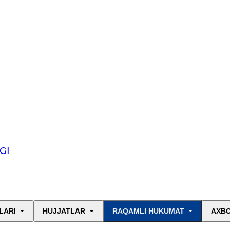
GI
LARI
HUJJATLAR
RAQAMLI HUKUMAT
AXBO