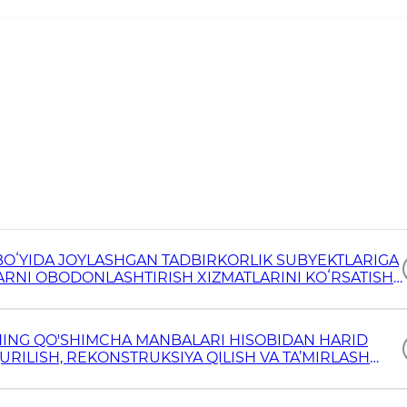
BOʻYIDA JOYLASHGAN TADBIRKORLIK SUBYEKTLARIGA
ARNI OBODONLASHTIRISH XIZMATLARINI KOʻRSATISH
TASDIQLASH TOʻGʻRISIDA
ING QO'SHIMCHA MANBALARI HISOBIDAN HARID
RILISH, REKONSTRUKSIYA QILISH VA TA’MIRLASH
RO'YXATI, SHUNINGDEK QURILISH-TA’MIRLASH