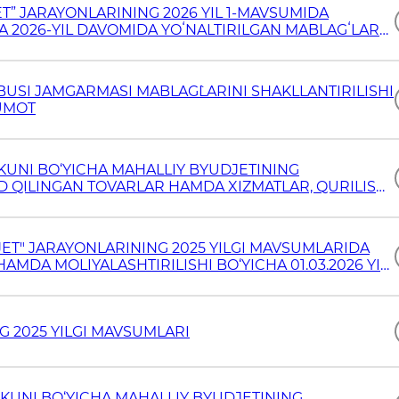
” JARAYONLARINING 2026 YIL 1-MAVSUMIDA
 2026-YIL DAVOMIDA YOʻNALTIRILGAN MABLAGʻLAR
I JAMG`ARMASI MABLAG`LARINI SHAKLLANTIRILISHI
LUMOT
KUNI BO‘YICHA MAHALLIY BYUDJETINING
 QILINGAN TOVARLAR HAMDA XIZMATLAR, QURILISH,
HLARI OLIB BORILAYOTGAN OB’YEKTLAR RO‘YXATI,
T" JARAYONLARINING 2025 YILGI MAVSUMLARIDA
AMDA MOLIYALASHTIRILISHI BO‘YICHA 01.03.2026 YIL
G 2025 YILGI MAVSUMLARI
KUNI BO‘YICHA MAHALLIY BYUDJETINING