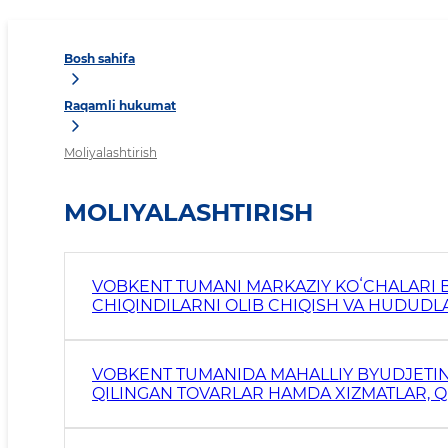
Bosh sahifa
Raqamli hukumat
Moliyalashtirish
MOLIYALASHTIRISH
VOBKENT TUMANI MARKAZIY KOʻCHALARI 
CHIQINDILARNI OLIB CHIQISH VA HUDUDL
BOʻYICHA TARIFLARNI KOʻRIB CHIQISH VA 
VOBKENT TUMANIDA MAHALLIY BYUDJETIN
QILINGAN TOVARLAR HAMDA XIZMATLAR, QU
ISHLARI OLIB BORILAYOTGAN OB’YEKTLAR 
ISHLARINING MOLIYALA