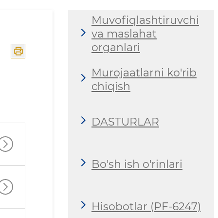
Muvofiqlashtiruvchi
va maslahat
organlari
Murojaatlarni ko'rib
chiqish
DASTURLAR
Bo'sh ish o'rinlari
Hisobotlar (PF-6247)