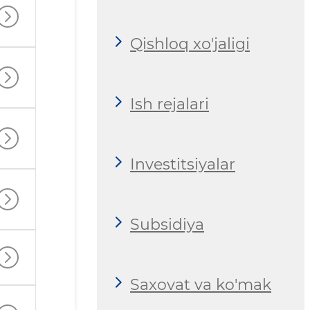
Qishloq xo'jaligi
Ish rejalari
Investitsiyalar
Subsidiya
Saxovat va ko'mak