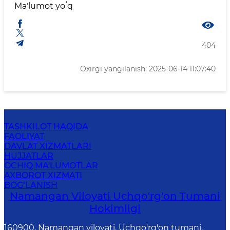
Maʼlumot yoʻq
404
Oxirgi yangilanish: 2025-06-14 11:07:40
TASHKILOT HAQIDA
FAOLIYAT
DAVLAT XIZMATLARI
HUJJATLAR
OCHIQ MA'LUMOTLAR
AXBOROT XIZMATI
BOG‘LANISH
Namangan Viloyati Uchqo'rg'on Tumani
Hokimligi
160900, Namangan viloyati, Uchqo'rg'on tumani,