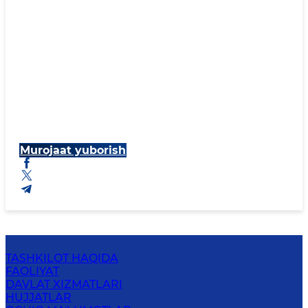
Murojaat yuborish
TASHKILOT HAQIDA
FAOLIYAT
DAVLAT XIZMATLARI
HUJJATLAR