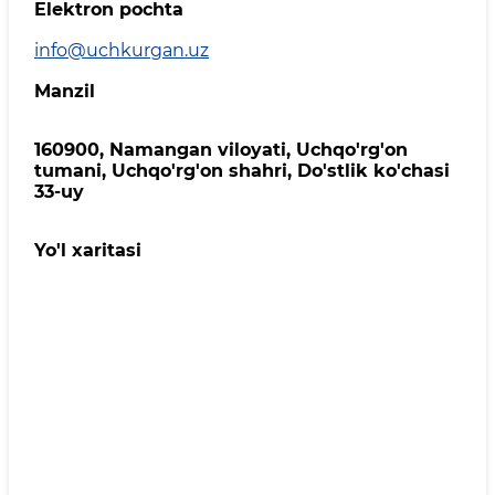
Elektron pochta
info@uchkurgan.uz
Manzil
160900, Namangan viloyati, Uchqo'rg'on
tumani, Uchqo'rg'on shahri, Do'stlik ko'chasi
33-uy
Yo'l xaritasi