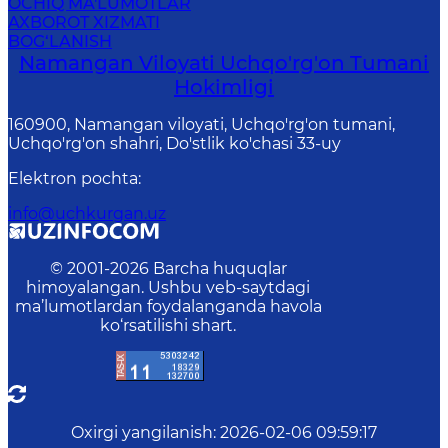
OCHIQ MA'LUMOTLAR
AXBOROT XIZMATI
BOG‘LANISH
Namangan Viloyati Uchqo'rg'on Tumani
Hokimligi
160900, Namangan viloyati, Uchqo'rg'on tumani,
Uchqo'rg'on shahri, Do'stlik ko'chasi 33-uy
Elektron pochta
:
info@uchkurgan.uz
© 2001-
2026
Barcha huquqlar
himoyalangan. Ushbu veb-saytdagi
ma’lumotlardan foydalanganda havola
ko‘rsatilishi shart.
Oxirgi yangilanish
:
2026-02-06 09:59:17